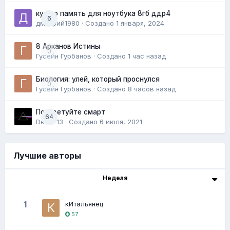
куплю память для ноутбука 8гб ддр4
6
дмитрий1980
· Создано
1 января, 2024
8 Арканов Истины
0
Гусейн Гурбанов
· Создано
1 час назад
Биология: улей, который проснулся
0
Гусейн Гурбанов
· Создано
8 часов назад
Посоветуйте смарт
64
Delta213
· Создано
6 июля, 2021
Лучшие авторы
Неделя
1
кИтальянец
57