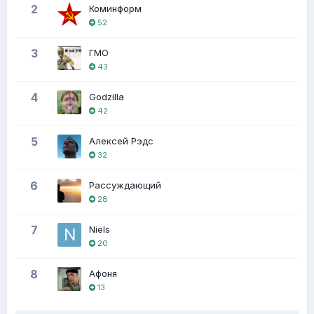
2
Коминформ
52
3
ГМО
43
4
Godzilla
42
5
Алексей Рэдс
32
6
Рассуждающий
28
7
Niels
20
8
Афоня
13