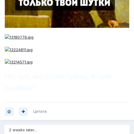
Ну, шо, интеллектуалы, в чем
ошибка?
Цитата
2 weeks later...