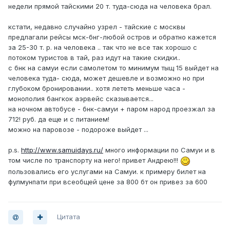
недели прямой тайскими 20 т. туда-сюда на человека брал.
кстати, недавно случайно узрел - тайские с москвы
предлагали рейсы мск-бнг-любой остров и обратно кажется
за 25-30 т. р. на человека .. так что не все так хорошо с
потоком туристов в тай, раз идут на такие скидки..
с бнк на самуи если самолетом то минимум тыщ 15 выйдет на
человека туда- сюда, может дешевле и возможно но при
глубоком бронировании.. хотя лететь меньше часа -
монополия бангкок аэрвейс сказывается...
на ночном автобусе - бнк-самуи + паром народ проезжал за
712! руб. да еще и с питанием!
можно на паровозе - подороже выйдет ...
p.s.
http://www.samuidays.ru/
много информации по Самуи и в
том числе по транспорту на него! привет Андрею!!!
пользовались его услугами на Самуи. к примеру билет на
фулмунпати при всеобщей цене за 800 бт он привез за 600
Цитата