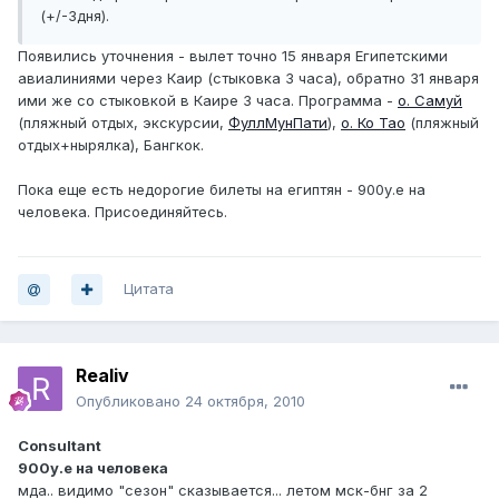
(+/-3дня).
Появились уточнения - вылет точно 15 января Египетскими
авиалиниями через Каир (стыковка 3 часа), обратно 31 января
ими же со стыковкой в Каире 3 часа. Программа -
о. Самуй
(пляжный отдых, экскурсии,
ФуллМунПати
),
о. Ко Тао
(пляжный
отдых+нырялка), Бангкок.
Пока еще есть недорогие билеты на египтян - 900у.е на
человека. Присоединяйтесь.
Цитата
Realiv
Опубликовано
24 октября, 2010
Consultant
900у.е на человека
мда.. видимо "сезон" сказывается... летом мск-бнг за 2