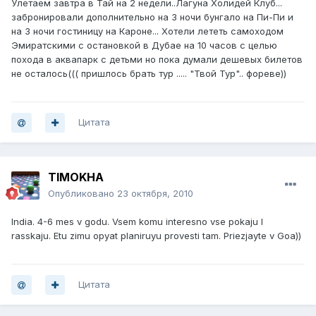
Улетаем завтра в Тай на 2 недели..Лагуна Холидей Клуб...
забронировали дополнительно на 3 ночи бунгало на Пи-Пи и
на 3 ночи гостиницу на Кароне... Хотели лететь самоходом
Эмиратскими с остановкой в Дубае на 10 часов с целью
похода в аквапарк с детьми но пока думали дешевых билетов
не осталось((( пришлось брать тур ..... "Твой Тур".. фореве))
Цитата
TIMOKHA
Опубликовано
23 октября, 2010
India. 4-6 mes v godu. Vsem komu interesno vse pokaju I
rasskaju. Etu zimu opyat planiruyu provesti tam. Priezjayte v Goa))
Цитата