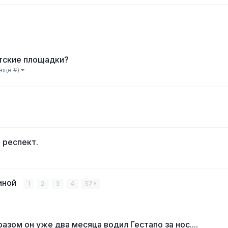
тские площадки?
 ещё #)
 респект.
аиной
1
2
3
4
57
азом он уже два месяца водил Гестапо за нос....