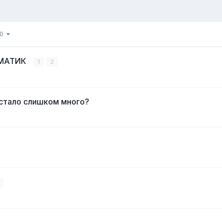
50
ЕМАТИК
1
2
 стало слишком много?