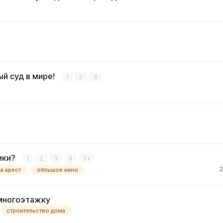
ый суд в мире!
1
2
3
ики?
1
2
3
4
7
2
а арест
обльшое кино
многоэтажку
строительство дома