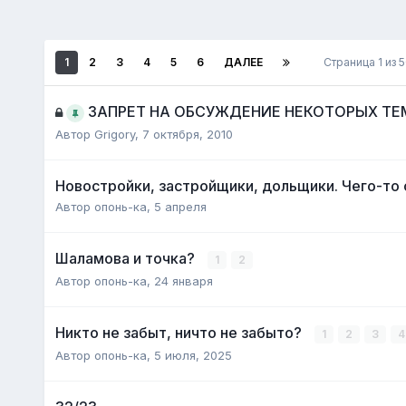
1
2
3
4
5
6
ДАЛЕЕ
Страница 1 из 
ЗАПРЕТ НА ОБСУЖДЕНИЕ НЕКОТОРЫХ Т
Автор
Grigory
,
7 октября, 2010
Новостройки, застройщики, дольщики. Чего-то
Автор
опонь-ка
,
5 апреля
Шаламова и точка?
1
2
Автор
опонь-ка
,
24 января
Никто не забыт, ничто не забыто?
1
2
3
4
Автор
опонь-ка
,
5 июля, 2025