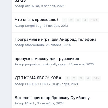
32/23
Автор
опонь-ка
,
9 апреля, 2025
Что опять произошло?
1
2
3
4
117
Автор
Sergei Bog
,
24 ноября, 2013
Программы и игры для Андроид телефона
Автор
StooroAtoda
,
26 января, 2025
пропуск в москву для грузовиков
Автор
propysk v moskvy dlya gryz
,
24 января, 2025
ДТП КОМА ЯБЛОЧКОВА
1
2
3
4
14
Автор
HUNTER LIBERTY
,
11 декабря, 2021
Вынесен приговор Ярославу Сумбаеву
Автор
H1tech
,
3 сентября, 2024