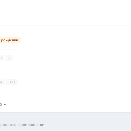
ь рождения
1
2
4
33
50
пасность, происшествия