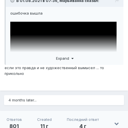
В 01.08.2021 в 07:36,
Марьиванна
сказал:
ошибочка вышла
Expand
если это правда и не художественный вымысел ... то
прикольно
4 months later...
Ответов
Created
Последний ответ
801
11 г
4 г