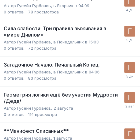
Автор
Гусейн Гурбанов
,
в Вторник в 04:09
0
ответов
78
просмотров
Сила слабости: Три правила выживания в
«мире Дивном»
Автор
Гусейн Гурбанов
,
в Понедельник в 15:03
0
ответов
72
просмотра
Загадочное Начало. Печальный Конец.
Автор
Гусейн Гурбанов
,
в Понедельник в 04:06
0
ответов
83
просмотра
Геометрия логики ещё без участия Мудрости
/Деда/
Автор
Гусейн Гурбанов
,
2 августа
0
ответов
114
просмотра
**Манифест Списанных**
Автор
Гусейн Гурбанов
,
1 августа