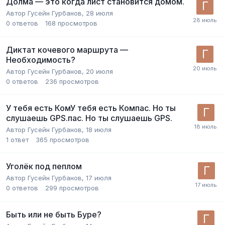
Долма — это когда лист становится домом.
Автор
Гусейн Гурбанов
,
28 июля
0
ответов
168
просмотров
Диктат кочевого маршрута —
Необходимость?
Автор
Гусейн Гурбанов
,
20 июля
0
ответов
236
просмотров
У тебя есть КомУ тебя есть Компас. Но ты
слушаешь GPS.пас. Но ты слушаешь GPS.
Автор
Гусейн Гурбанов
,
18 июля
1
ответ
365
просмотров
Уголёк под пеплом
Автор
Гусейн Гурбанов
,
17 июля
0
ответов
299
просмотров
Быть или не быть Буре?