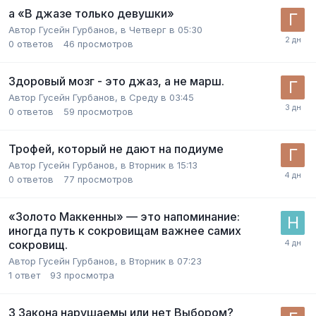
а «В джазе только девушки»
Автор
Гусейн Гурбанов
,
в Четверг в 05:30
0
ответов
46
просмотров
Здоровый мозг - это джаз, а не марш.
Автор
Гусейн Гурбанов
,
в Среду в 03:45
0
ответов
59
просмотров
Трофей, который не дают на подиуме
Автор
Гусейн Гурбанов
,
в Вторник в 15:13
0
ответов
77
просмотров
«Золото Маккенны» — это напоминание:
иногда путь к сокровищам важнее самих
сокровищ.
Автор
Гусейн Гурбанов
,
в Вторник в 07:23
1
ответ
93
просмотра
3 Закона нарушаемы или нет Выбором?