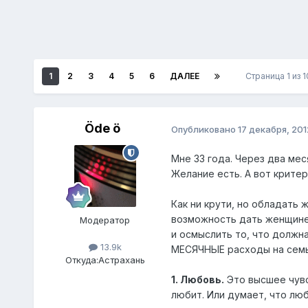
1
2
3
4
5
6
ДАЛЕЕ
Страница 1 из 
Öde ö
Опубликовано
17 декабря, 201
Мне 33 года. Через два мес
Желание есть. А вот критер
Как ни крути, но обладать
возможность дать женщине 
Модератор
и осмыслить то, что должн
13.9k
МЕСЯЧНЫЕ расходы на семь
Откуда:
Астрахань
1. Любовь.
Это высшее чувс
любит. Или думает, что люб