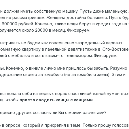
и должна иметь собственную машину. Пусть даже маленькую,
цев не рассматриваем. Женщина достойна большего. Пусть бу
 600000 рублей. Конечно, такие вещи берут в кредит года на 
олучается около 20000 в месяц. Фиксируем.
атривать не будем как совершенно запредельный вариант.
омнатную квартиру в панельной девятиэтажке в Юго-Востоке-
блей с мебелью и хоть каким-то телевизором. Фиксируем.
ы.
Конечно, о виниле лично мне пришлось бы забыть. Разумно
одержание своего автомобиля (не автомобиля жены). Этим и
вствовала себя на первых порах счастливой женой нужен до
яц, чтобы
просто сводить концы с концами
.
тересно другое: согласны ли Вы с моими расчетами?
 в опросе, который я прикрепил к теме. Только прошу голосов