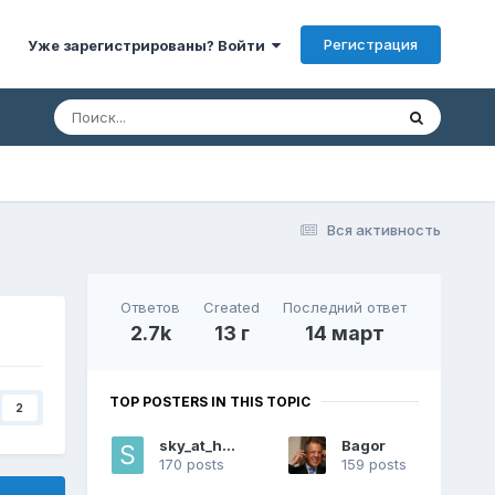
Регистрация
Уже зарегистрированы? Войти
Вся активность
Ответов
Created
Последний ответ
2.7k
13 г
14 март
TOP POSTERS IN THIS TOPIC
2
sky_at_home
Bagor
170 posts
159 posts