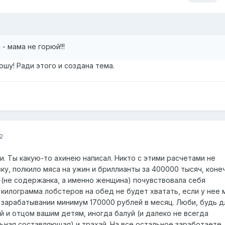
- мама не горюй!!!
шу! Ради этого и создана тема.
2
пи. Ты какую-то ахинею написал. Никто с этими расчетами не
зку, полкило мяса на ужин и бриллианты за 400000 тысяч, коне
(не содержанка, а именно женщина) почувствовала себя
 килограмма лобстеров на обед не будет хватать, если у нее 
 зарабатывании минимум 170000 рублей в месяц. Люби, будь д
 и отцом вашим детям, иногда балуй (и далеко не всегда
ная составляющая) и трахай. На все остальное заработаете.