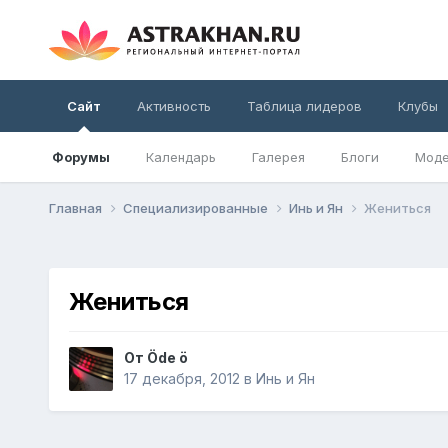
Сайт
Активность
Таблица лидеров
Клубы
Форумы
Календарь
Галерея
Блоги
Моде
Главная
Специализированные
Инь и Ян
Жениться
Жениться
От
Öde ö
17 декабря, 2012
в
Инь и Ян