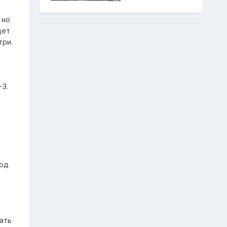
 но
дет
три.
3.
ход
ать