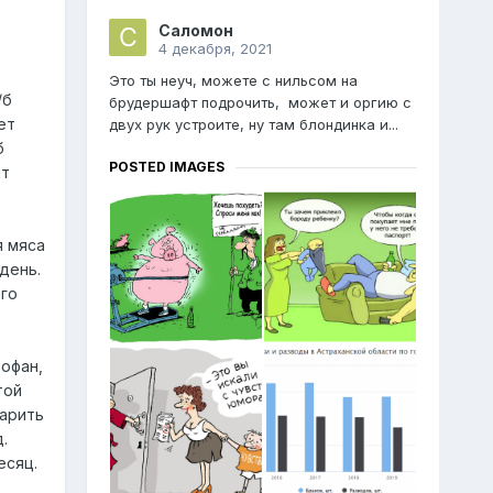
Саломон
4 декабря, 2021
Это ты неуч, можете с нильсом на
/б
брудершафт подрочить, может и оргию с
ет
двух рук устроите, ну там блондинка и...
б
POSTED IMAGES
ит
я мяса
день.
го
офан,
той
арить
.
есяц.