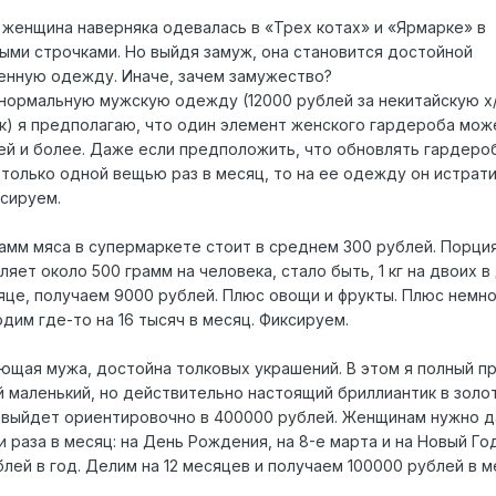
женщина наверняка одевалась в «Трех котах» и «Ярмарке» в
выми строчками. Но выйдя замуж, она становится достойной
енную одежду. Иначе, зачем замужество?
 нормальную мужскую одежду (12000 рублей за некитайскую х
к) я предполагаю, что один элемент женского гардероба мож
лей и более. Даже если предположить, что обновлять гардеро
только одной вещью раз в месяц, то на ее одежду он истрат
ксируем.
амм мяса в супермаркете стоит в среднем 300 рублей. Порци
яет около 500 грамм на человека, стало быть, 1 кг на двоих в 
яце, получаем 9000 рублей. Плюс овощи и фрукты. Плюс немно
одим где-то на 16 тысяч в месяц. Фиксируем.
щая мужа, достойна толковых украшений. В этом я полный пр
й маленький, но действительно настоящий бриллиантик в золо
й выйдет ориентировочно в 400000 рублей. Женщинам нужно д
и раза в месяц: на День Рождения, на 8-е марта и на Новый Год
лей в год. Делим на 12 месяцев и получаем 100000 рублей в м