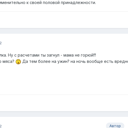
рименительно к своей половой принадлежности.
2
а. Ну с расчетами ты загнул - мама не горюй!!!
о мяса?
Да тем более на ужин? на ночь вообще есть вред
2
Автор