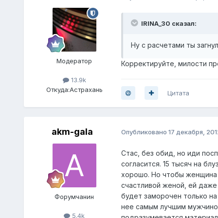
IRINA_30 сказал:
Ну с расчетами ты загнул 
Модератор
Корректируйте, милости про
13.9k
Откуда:
Астрахань
Цитата
akm-gala
Опубликовано
17 декабря, 201
Стас, без обид, но иди пос
согласится. 15 тысяч на блу
хорошо. Но чтобы женщина 
счастливой женой, ей даже
будет заморочен только на
Форумчанин
нее самым лучшим мужчиной
5.4k
подразумевается материаль