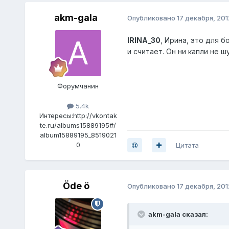
akm-gala
Опубликовано
17 декабря, 201
IRINA_30
, Ирина, это для 
и считает. Он ни капли не ш
Форумчанин
5.4k
Интересы:
http://vkontak
te.ru/albums15889195#/
album15889195_8519021
0
Цитата
Öde ö
Опубликовано
17 декабря, 201
akm-gala сказал: