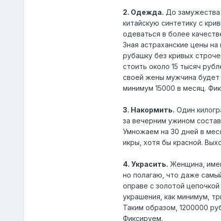
2. Одежда.
До замужества 
китайскую синтетику с кри
одеваться в более качеств
Зная астраханские цены на
рубашку без кривых строче
стоить около 15 тысяч руб
своей жены мужчина будет 
минимум 15000 в месяц. Фи
3. Накормить.
Один килогр
за вечерним ужином составл
Умножаем на 30 дней в мес
икры, хотя бы красной. Вых
4. Украсить.
Женщина, имею
но полагаю, что даже самы
оправе с золотой цепочко
украшения, как минимум, тр
Таким образом, 1200000 руб
Фиксируем.