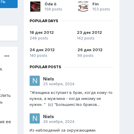
ить
Öde ö
Fin
158 posts
153 posts
POPULAR DAYS
18 дек 2012
23 дек 2012
248 posts
142 posts
24 дек 2012
26 дек 2012
140 posts
99 posts
POPULAR POSTS
я.
Niels
25 ноября, 2024
ь
"Женщина вступает в брак, когда кому-то
слить
нужна, а мужчина - когда никому не
ть
нужен. " (с) "Большинство браков...
Niels
26 ноября, 2024
ия ее
Из наблюдений за окружающими.