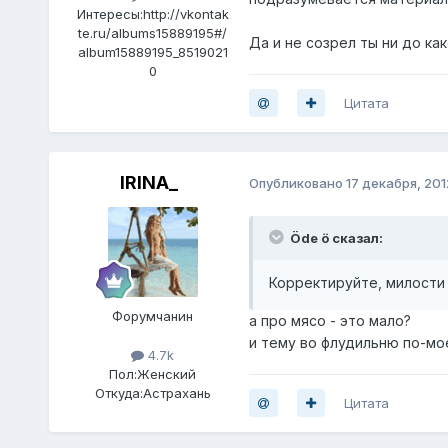
Интересы:
http://vkontak
te.ru/albums15889195#/
Да и не созрел ты ни до ка
album15889195_8519021
0
Цитата
IRINA_
Опубликовано
17 декабря, 201
Öde ö сказал:
Корректируйте, милости 
Форумчанин
а про мясо - это мало?
и тему во флудильню по-мо
4.7k
Пол:
Женский
Откуда:
Астрахань
Цитата