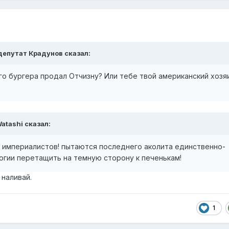
депутат Крадунов
сказал:
го бургера продал Отчизну? Или тебе твой американский хозя
atashi
сказал:
р империалистов! пытаются последнего аколита единственно-
огии перетащить на темную сторону к печенькам!
 наливай.
1