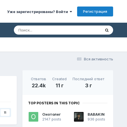
Регистрация
Уже зарегистрированы? Войти
Вся активность
Ответов
Created
Последний ответ
22.4k
11 г
3 г
TOP POSTERS IN THIS TOPIC
11
Онотолег
BABAKIN
2147 posts
936 posts