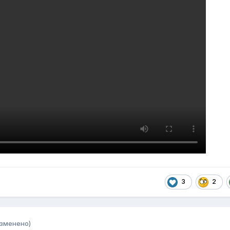
3
2
изменено)