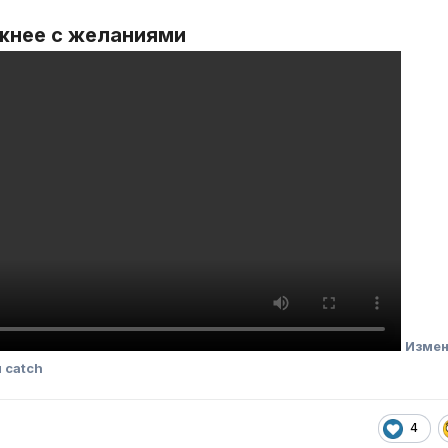
жнее с желаниями
Измен
 catch
4