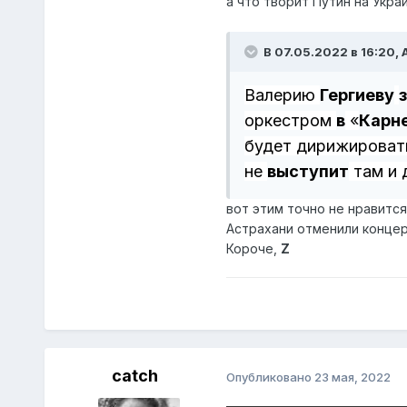
а что творит Путин на Укра
В 07.05.2022 в 16:20,
Валерию
Гергиеву
оркестром
в
«
Карн
будет дирижироват
не
выступит
там и 
вот этим точно не нравится..
Астрахани отменили концерт 
Короче,
Z
catch
Опубликовано
23 мая, 2022