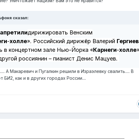
ине? Уничтожает нацизм? Вам это не нравится?
Афоня
сказал:
запретили
дирижировать Венским
еги
-
холле
». Российский дирижёр Валерий
Гергиев
ь в концертном зале Нью-Йорка «
Карнеги
-
холле
»
другой россиянин – пианист Денис Мацуев.
... А Макаревич и Пугалкин решили в Израэлевку свалить..... В
БИ2, как и в других городах России....