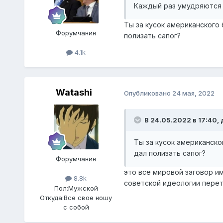
Каждый раз умудряются
Ты за кусок американского
Форумчанин
полизать сапог?
4.1k
Watashi
Опубликовано
24 мая, 2022
В 24.05.2022 в 17:40,
Ты за кусок американско
дал полизать сапог?
Форумчанин
это все мировой заговор и
8.8k
советской идеологии перет
Пол:
Мужской
Откуда:
Все свое ношу
с собой