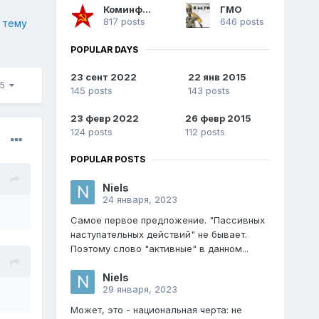
Коминформ
ГМО
817 posts
646 posts
 тему
POPULAR DAYS
23 сент 2022
22 янв 2015
95
145 posts
143 posts
23 февр 2022
26 февр 2015
124 posts
112 posts
POPULAR POSTS
Niels
24 января, 2023
Самое первое предложение. "Пассивных
наступательных действий" не бывает.
Поэтому слово "активные" в данном...
Niels
29 января, 2023
Может, это - национальная черта: не