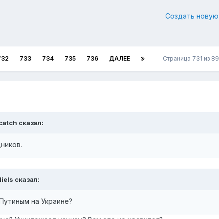
Создать новую
732
733
734
735
736
ДАЛЕЕ
Страница 731 из 8
catch
сказал:
ников.
iels
сказал:
Путиным на Украине?