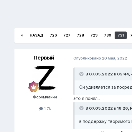
НАЗАД
726
727
728
729
730
731
Первый
Опубликовано
20 мая, 2022
В 07.05.2022 в 03:44,
Он удивляется за посред
Форумчанин
это я понял...
В 07.05.2022 в 16:26,
N
1.7k
в поддержку творимого 