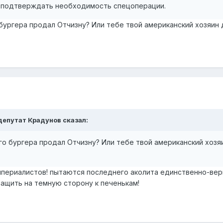
 подтверждать необходимость спецоперации.
 бургера продал Отчизну? Или тебе твой американский хозяин 
депутат Крадунов
сказал:
го бургера продал Отчизну? Или тебе твой американский хозя
мпериалистов! пытаются последнего аколита единственно-вер
ащить на темную сторону к печенькам!