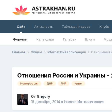
Сайт
Активность
Таблица лидеров
Клубы
Форумы
Календарь
Галерея
Блоги
Моде
Главная
Общие
Internet Интеллигенция
Отношения Р
Отношения России и Украины - 
Новороссия
ДНР
ЛНР
Крым
От
Grigory
15 декабря, 2014
в
Internet Интеллигенция