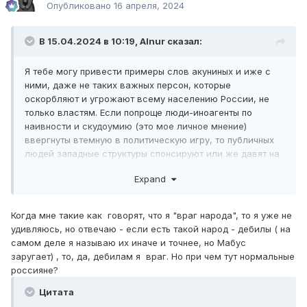
Опубликовано
16 апреля, 2024
В 15.04.2024 в 10:19,
Alnur
сказал:
Я тебе могу привести примеры слов акуниных и иже с
ними, даже не таких важных персон, которые
оскорбляют и угрожают всему населению России, не
только властям. Если попроще люди-иноагенты по
наивности и скудоумию (это мое личное мнение)
ввергнуты втемную в политическую игру, то публичных
людей западные структуры спонсируют или же давят на
них, шантажируя недвижимостью или другими
Expand
капиталами. Запад искусно умеет управлять кнутом и
пряником.
Когда мне такие как говорят, что я "враг народа", то я уже не
удивляюсь, но отвечаю - если есть такой народ - дебилы ( на
самом деле я называю их иначе и точнее, но Мабус
заругает) , то, да, дебилам я враг. Но при чем тут нормальные
россияне?
Цитата