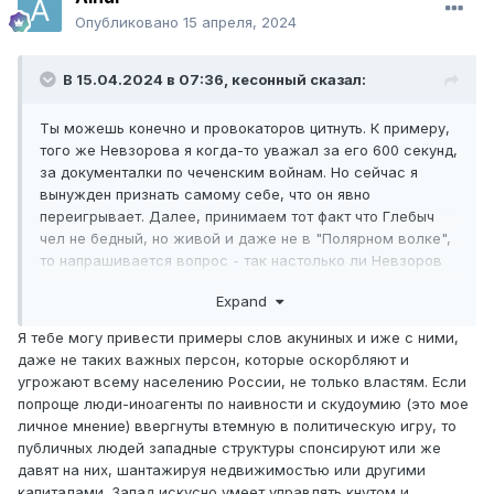
Опубликовано
15 апреля, 2024
В 15.04.2024 в 07:36,
кесонный
сказал:
Ты можешь конечно и провокаторов цитнуть. К примеру,
того же Невзорова я когда-то уважал за его 600 секунд,
за документалки по чеченским войнам. Но сейчас я
вынужден признать самому себе, что он явно
переигрывает. Далее, принимаем тот факт что Глебыч
чел не бедный, но живой и даже не в "Полярном волке",
то напрашивается вопрос - так настолько ли Невзоров
иноагент? Кому выгоден его цирк с конями? Кто платит?
Expand
Я тебе могу привести примеры слов акуниных и иже с ними,
даже не таких важных персон, которые оскорбляют и
угрожают всему населению России, не только властям. Если
попроще люди-иноагенты по наивности и скудоумию (это мое
личное мнение) ввергнуты втемную в политическую игру, то
публичных людей западные структуры спонсируют или же
давят на них, шантажируя недвижимостью или другими
капиталами. Запад искусно умеет управлять кнутом и