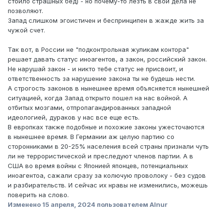
стоило страшных бед) - но почему-то лезть в свои дела не
позволяют.
Запад слишком эгоистичен и беспринципен в жажде жить за
чужой счет.
Так вот, в России не "подконтрольная жуликам контора"
решает давать статус иноагентов, а закон, российский закон.
Не нарушай закон - и никто тебе статус не присвоит, и
ответственность за нарушение закона ты не будешь нести.
А строгость законов в нынешнее время объясняется нынешней
ситуацией, когда Запад открыто пошел на нас войной. А
отбитых мозгами, отпропагандированных западной
идеологией, дураков у нас все еще есть.
В европках также подобные и похожие законы ужесточаются
в нынешнее время. В Германии аж целую партию со
сторонниками в 20-25% населения всей страны признали чуть
ли не террористической и преследуют членов партии. А в
США во время войны с Японией японцев, потенциальных
иноагентоа, сажали сразу за колючую проволоку - без судов
и разбирательств. И сейчас их нравы не изменились, можешь
поверить на слово.
Изменено
15 апреля, 2024
пользователем Alnur