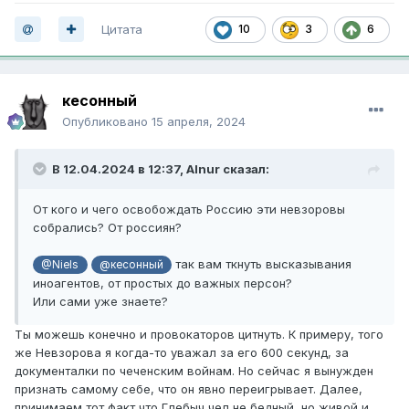
Цитата
10
3
6
кесонный
Опубликовано
15 апреля, 2024
В 12.04.2024 в 12:37,
Alnur
сказал:
От кого и чего освобождать Россию эти невзоровы
собрались? От россиян?
так вам ткнуть высказывания
@Niels
@кесонный
иноагентов, от простых до важных персон?
Или сами уже знаете?
Ты можешь конечно и провокаторов цитнуть. К примеру, того
же Невзорова я когда-то уважал за его 600 секунд, за
документалки по чеченским войнам. Но сейчас я вынужден
признать самому себе, что он явно переигрывает. Далее,
принимаем тот факт что Глебыч чел не бедный, но живой и