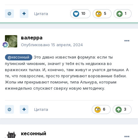
Цитата
10
5
1
валерра
Опубликовано
15 апреля, 2024
Это давно известная формула: если ты
@кесонный
путинский чиновник, значит у тебя есть недвижка во
вражеских тылах. И, конечно, там живут и учатся детишки. А
те, что повзрослее, просто прогуливают ворованные бабки.
Жопы им прекрывают помоичи, типа Альнура, которым
еженедельно спускают сверху новую методичку.
Цитата
6
3
кесонный