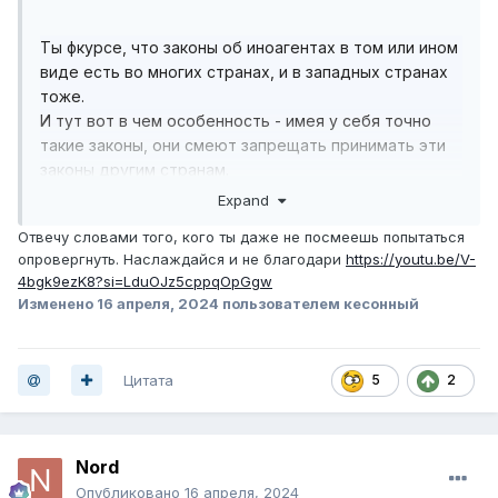
Ты фкурсе, что законы об иноагентах в том или ином
виде есть во многих странах, и в западных странах
тоже.
И тут вот в чем особенность - имея у себя точно
такие законы, они смеют запрещать принимать эти
законы другим странам.
Expand
Отвечу словами того, кого ты даже не посмеешь попытаться
опровергнуть. Наслаждайся и не благодари
https://youtu.be/V-
4bgk9ezK8?si=LduOJz5cppqOpGgw
Изменено
16 апреля, 2024
пользователем кесонный
Цитата
5
2
Nord
Опубликовано
16 апреля, 2024