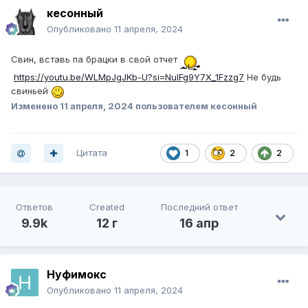
кесонный
Опубликовано
11 апреля, 2024
Свин, вставь па брацки в свой отчет
https://youtu.be/WLMpJgJKb-U?si=NulFg9Y7X_1Fzzg7
Не будь
свиньей
Изменено
11 апреля, 2024
пользователем кесонный
Цитата
1
2
2
Ответов
Created
Последний ответ
9.9k
12 г
16 апр
Нуфимокс
Опубликовано
11 апреля, 2024