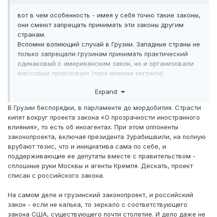
вот в чем особенность - имея у себя точно такие законы,
они смеют запрещать принимать эти законы другим
странам.
Вспомни вопиющий случай в Грузии. Западные страны не
только запрещали грузинам принимать практический
одинаковый с американским закон, но и организовали
массовые провокации (типа мирные митинги).
Лицемеры - одним словом. Лезть в чужую жизнь и
Expand
контролировать ее, мешать обустраивать жизнь в чужой
стране исходя из демократического выбора местного
В Грузии беспорядки, в парламенте до мордобития. Страсти
населения они жаждут, жаждут вынести во власть своих
кипят вокруг проекта закона «О прозрачности иностранного
ставленников (как на Украине - простым украинцам это
влияния», то есть об иноагентах. При этом оппоненты
стоило страшных бед) - но почему-то лезть в свои дела
законопроекта, включая президента Зурабишвили, на полную
не позволяют.
врубают тезис, что и инициатива сама по себе, и
Запад слишком эгоистичен и беспринципен в жажде
поддерживающие ее депутаты вместе с правительством -
жить за чужой счет.
сплошные руки Москвы и агенты Кремля. Дескать, проект
списан с российского закона.
На самом деле и грузинский законопроект, и российский
закон - если не калька, то зеркало с соответствующего
закона США, существующего почти столетие. И дело даже не