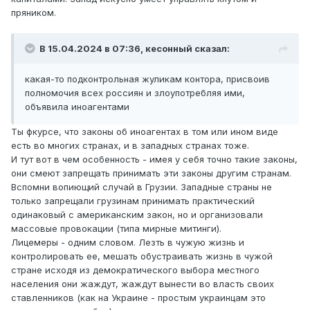
пряником.
В 15.04.2024 в 07:36,
кесонный
сказал:
какая-то подконтрольная жуликам контора, присвоив
полномочия всех россиян и злоупотребляя ими,
объявила иноагентами
Ты фкурсе, что законы об иноагентах в том или ином виде
есть во многих странах, и в западных странах тоже.
И тут вот в чем особенность - имея у себя точно такие законы,
они смеют запрещать принимать эти законы другим странам.
Вспомни вопиющий случай в Грузии. Западные страны не
только запрещали грузинам принимать практический
одинаковый с американским закон, но и организовали
массовые провокации (типа мирные митинги).
Лицемеры - одним словом. Лезть в чужую жизнь и
контролировать ее, мешать обустраивать жизнь в чужой
стране исходя из демократического выбора местного
населения они жаждут, жаждут вынести во власть своих
ставленников (как на Украине - простым украинцам это