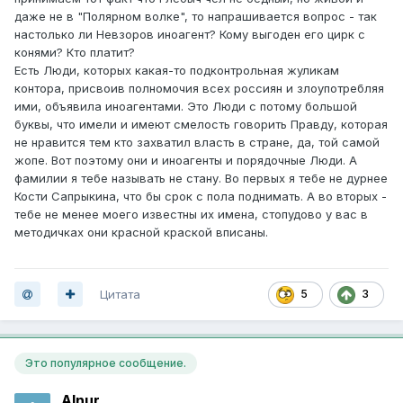
даже не в "Полярном волке", то напрашивается вопрос - так
настолько ли Невзоров иноагент? Кому выгоден его цирк с
конями? Кто платит?
Есть Люди, которых какая-то подконтрольная жуликам
контора, присвоив полномочия всех россиян и злоупотребляя
ими, объявила иноагентами. Это Люди с потому большой
буквы, что имели и имеют смелость говорить Правду, которая
не нравится тем кто захватил власть в стране, да, той самой
жопе. Вот поэтому они и иноагенты и порядочные Люди. А
фамилии я тебе называть не стану. Во первых я тебе не дурнее
Кости Сапрыкина, что бы срок с пола поднимать. А во вторых -
тебе не менее моего известны их имена, стопудово у вас в
методичках они красной краской вписаны.
Цитата
5
3
Это популярное сообщение.
Alnur