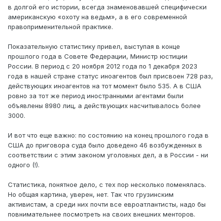
в долгой его истории, всегда знаменовавшей специфически
американскую «охоту на ведьм», а в его современной
правоприменительной практике.
Показательную статистику привел, выступая в конце
прошлого года в Совете Федерации, Министр юстиции
России. В период с 20 ноября 2012 года по 1 декабря 2023
года в нашей стране статус иноагентов был присвоен 728 раз,
действующих иноагентов на тот момент было 535. А в США
ровно за тот же период иностранными агентами были
объявлены 8980 лиц, а действующих насчитывалось более
3000.
И вот что еще важно: по состоянию на конец прошлого года в
США до приговора суда было доведено 46 возбужденных в
соответствии с этим законом уголовных дел, а в России - ни
одного (!).
Статистика, понятное дело, с тех пор несколько поменялась.
Но общая картина, уверен, нет. Так что грузинским
активистам, а среди них почти все евроатлантисты, надо бы
повнимательнее посмотреть на своих внешних менторов.