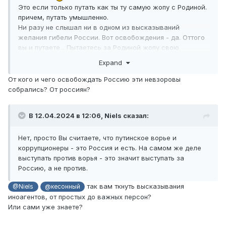
Это если только путать как ты ту самую жопу с Родиной.
причем, путать умышленно.
Ни разу не слышал ни в одном из высказываний
желания гибели России. Вот освобождения - да. Оттого
вы и путаете... Пытаетесь за Родиной жопу свою
прикрыть.
Expand
От кого и чего освобождать Россию эти невзоровы
собрались? От россиян?
В 12.04.2024 в 12:06,
Niels
сказал:
Нет, просто Вы считаете, что путинское ворье и
коррупционеры - это Россия и есть. На самом же деле
выступать против ворья - это значит выступать за
Россию, а не против.
так вам ткнуть высказывания
@Niels
@кесонный
иноагентов, от простых до важных персон?
Или сами уже знаете?