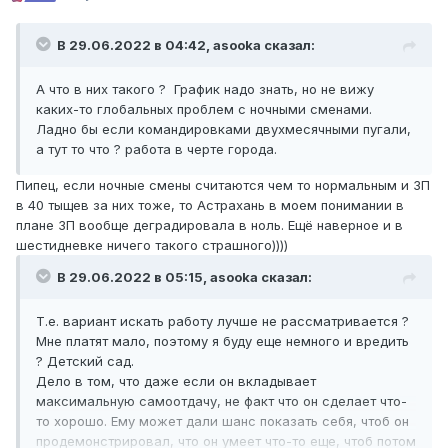
В 29.06.2022 в 04:42,
asooka
сказал:
А что в них такого ? График надо знать, но не вижу
каких-то глобальных проблем с ночными сменами.
Ладно бы если командировками двухмесячными пугали,
а тут то что ? работа в черте города.
Пипец, если ночные смены считаются чем то нормальным и ЗП
в 40 тыщев за них тоже, то Астрахань в моем понимании в
плане ЗП вообще деградировала в ноль. Ещё наверное и в
шестидневке ничего такого страшного))))
В 29.06.2022 в 05:15,
asooka
сказал:
Т.е. вариант искать работу лучше не рассматривается ?
Мне платят мало, поэтому я буду еще немного и вредить
? Детский сад.
Дело в том, что даже если он вкладывает
максимальную самоотдачу, не факт что он сделает что-
то хорошо. Ему может дали шанс показать себя, чтоб он
продемонстрировал, что он умеет что-то еще, чтоб потом