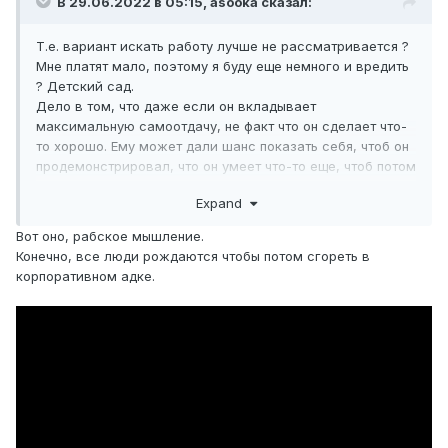
В 29.06.2022 в 05:15,
asooka
сказал:
Т.е. вариант искать работу лучше не рассматривается ?
Мне платят мало, поэтому я буду еще немного и вредить
? Детский сад.
Дело в том, что даже если он вкладывает
максимальную самоотдачу, не факт что он сделает что-
то хорошо. Ему может дали шанс показать себя, чтоб он
продемонстрировал, что он умеет что-то еще, чтоб потом
можно было чем-то аргументировать запрос на
Expand
повышение ему ЗП. А у человека сразу в голове: "а оно
мне надо? почему я этим должен заниматься? ".
Вот оно, рабское мышление.
Конечно, все люди рождаются чтобы потом сгореть в
корпоративном адке.