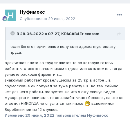
Нуфимокс
Опубликовано
29 июня, 2022
В 29.06.2022 в 07:27,
KPACAB4Er
сказал:
если бы его подчиненные получали адекватную оплату
труда.
адекватная плата за труд является та за которую готовы
работать. станьте начальником отдела или хоть кемто , тогда
узнаете расходы фирмы и т.д.
знакомый работает кровельщиком за 25 т.р в астре ., в
подмосковье он получал за туже работу 80 . но там сейчас
нет для него работы. жалуется .на что я ему скинул видео
мусорщика и написал что он зарабатывает больше , на что он
ответил НИКОГДА не опустится так низко
вспомнился
Воробьянинов из 12 стульев.
Изменено
29 июня, 2022
пользователем Нуфимокс