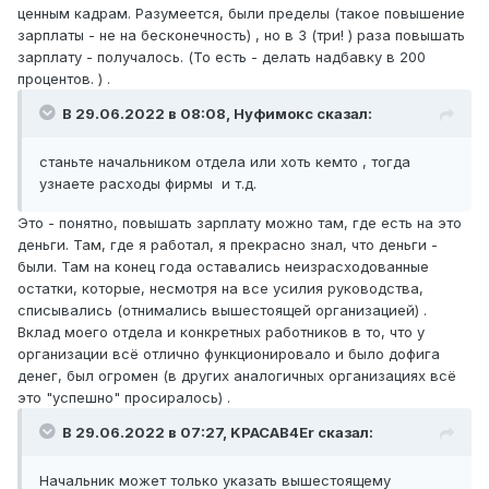
ценным кадрам. Разумеется, были пределы (такое повышение
зарплаты - не на бесконечность) , но в 3 (три! ) раза повышать
зарплату - получалось. (То есть - делать надбавку в 200
процентов. ) .
В 29.06.2022 в 08:08,
Нуфимокс
сказал:
станьте начальником отдела или хоть кемто , тогда
узнаете расходы фирмы и т.д.
Это - понятно, повышать зарплату можно там, где есть на это
деньги. Там, где я работал, я прекрасно знал, что деньги -
были. Там на конец года оставались неизрасходованные
остатки, которые, несмотря на все усилия руководства,
списывались (отнимались вышестоящей организацией) .
Вклад моего отдела и конкретных работников в то, что у
организации всё отлично функционировало и было дофига
денег, был огромен (в других аналогичных организациях всё
это "успешно" просиралось) .
В 29.06.2022 в 07:27,
KPACAB4Er
сказал:
Начальник может только указать вышестоящему