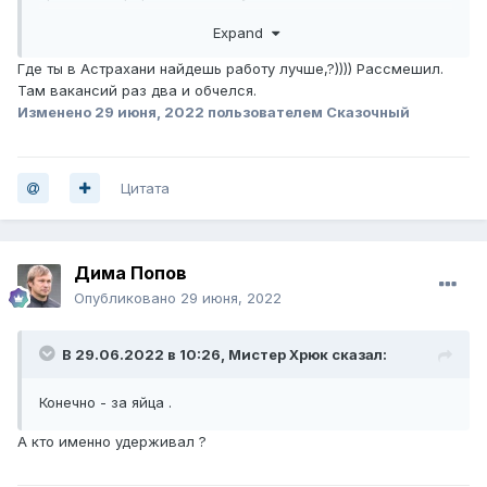
можно было чем-то аргументировать запрос на
Expand
повышение ему ЗП. А у человека сразу в голове: "а оно
мне надо? почему я этим должен заниматься? ".
Где ты в Астрахани найдешь работу лучше,?)))) Рассмешил.
Там вакансий раз два и обчелся.
Изменено
29 июня, 2022
пользователем Сказочный
Цитата
Дима Попов
Опубликовано
29 июня, 2022
В 29.06.2022 в 10:26,
Мистер Хрюк
сказал:
Конечно - за яйца .
А кто именно удерживал ?