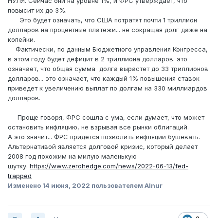
НУЛЯ. Сейчас они на уровне 1%, и ФРС утверждает, что
повысит их до 3%.
Это будет означать, что США потратят почти 1 триллион
долларов на процентные платежи... не сокращая долг даже на
копейки.
Фактически, по данным Бюджетного управления Конгресса,
в этом году будет дефицит в 2 триллиона долларов. это
означает, что общая сумма долга вырастет до 33 триллионов
долларов... это означает, что каждый 1% повышения ставок
приведет к увеличению выплат по долгам на 330 миллиардов
долларов.
Проще говоря, ФРС сошла с ума, если думает, что может
остановить инфляцию, не взрывая все рынки облигаций.
А это значит... ФРС придется позволить инфляции бушевать.
Альтернативой является долговой кризис, который делает
2008 год похожим на милую маленькую
шутку.
https://www.zerohedge.com/news/2022-06-13/fed-
trapped
Изменено
14 июня, 2022
пользователем Alnur