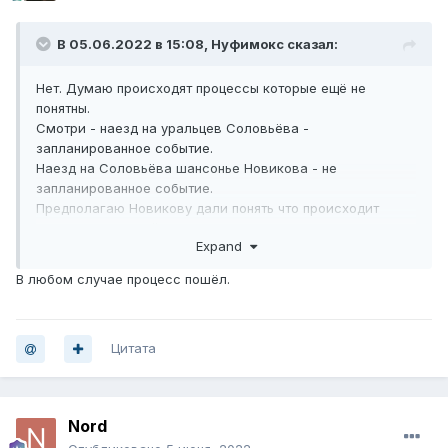
В 05.06.2022 в 15:08,
Нуфимокс
сказал:
Нет. Думаю происходят процессы которые ещё не
понятны.
Смотри - наезд на уральцев Соловьёва -
запланированное событие.
Наезд на Соловьёва шансонье Новикова - не
запланированное событие.
Предполагаю Новикову дали понять что происходит
=супер дружеский разговор Новикова в прямом эфире
Expand
на радио у Соловьёва.
И т. д.
В любом случае процесс пошёл.
Цитата
Nord