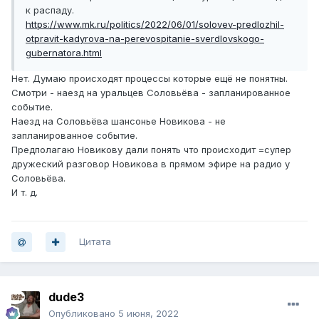
к распаду.
https://www.mk.ru/politics/2022/06/01/solovev-predlozhil-
otpravit-kadyrova-na-perevospitanie-sverdlovskogo-
gubernatora.html
Нет. Думаю происходят процессы которые ещё не понятны.
Смотри - наезд на уральцев Соловьёва - запланированное
событие.
Наезд на Соловьёва шансонье Новикова - не
запланированное событие.
Предполагаю Новикову дали понять что происходит =супер
дружеский разговор Новикова в прямом эфире на радио у
Соловьёва.
И т. д.
Цитата
dude3
Опубликовано
5 июня, 2022