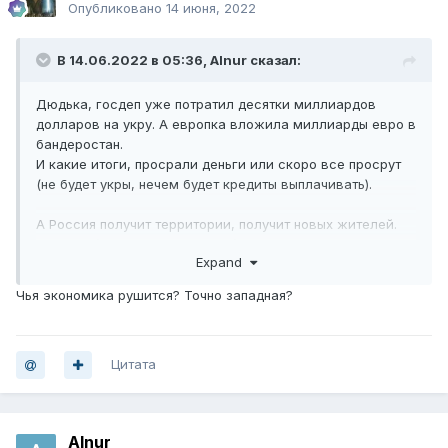
Опубликовано
14 июня, 2022
В 14.06.2022 в 05:36,
Alnur
сказал:
Дюдька, госдеп уже потратил десятки миллиардов
долларов на укру. А европка вложила миллиарды евро в
бандеростан.
И какие итоги, просрали деньги или скоро все просрут
(не будет укры, нечем будет кредиты выплачивать).
А Россия получит территории, получит новых жителей.
Донбасс(или вся Новороссия) - самая развитая в
Expand
промышленном плане территория нынешней Украины.
Развитие Новороссии (а в дальнейшем и Малороссии)
Чья экономика рушится? Точно западная?
дадут ускорение развитию нашей российской
промышленности. Новые заказы, новые рабочие места.
У нас была проблема, некуда было вкладывать излишки
заработанного. ЗВР была инструментом экономики
Цитата
России в западной экономической парадигме. Сейчас
"западная" экономика рушится.
Вот и пойдет туда часть излишков. Временно, возможно,
Alnur
будут трудности.