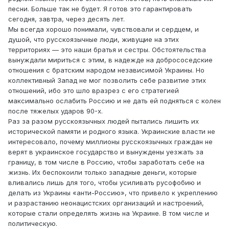
песни. Больше так не будет. Я готов это гарантировать
сегодня, завтра, через десять лет.
Мы всегда хорошо понимали, чувствовали и сердцем, и
душой, что русскоязычные люди, живущие на этих
территориях — это наши братья и сестры. Обстоятельства
вынуждали мириться с этим, в надежде на добрососедские
отношения с братским народом независимой Украины. Но
коллективный Запад не мог позволить себе развитие этих
отношений, ибо это шло вразрез с его стратегией
максимально ослабить Россию и не дать ей подняться с колен
после тяжелых ударов 90-х.
Раз за разом русскоязычных людей пытались лишить их
исторической памяти и родного языка. Украинские власти не
интересовало, почему миллионы русскоязычных граждан не
верят в украинское государство и вынуждены уезжать за
границу, в том числе в Россию, чтобы заработать себе на
жизнь. Их беспокоили только западные деньги, которые
вливались лишь для того, чтобы усиливать русофобию и
делать из Украины «анти-Россию», что привело к укреплению
и разрастанию неонацистских организаций и настроений,
которые стали определять жизнь на Украине. В том числе и
политическую.