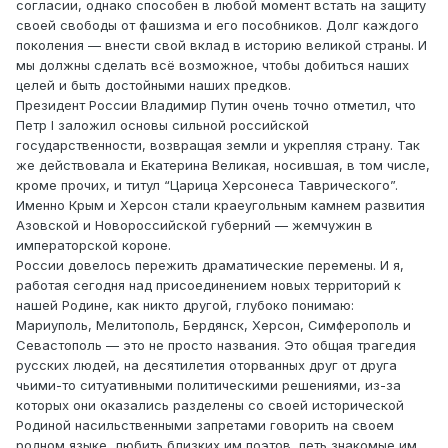
согласии, однако способен в любой момент встать на защиту
своей свободы от фашизма и его пособников. Долг каждого
поколения — внести свой вклад в историю великой страны. И
мы должны сделать всё возможное, чтобы добиться наших
целей и быть достойными наших предков.
Президент России Владимир Путин очень точно отметил, что
Петр I заложил основы сильной российской
государственности, возвращая земли и укрепляя страну. Так
же действовала и Екатерина Великая, носившая, в том числе,
кроме прочих, и титул “Царица Херсонеса Таврического”.
Именно Крым и Херсон стали краеугольным камнем развития
Азовской и Новороссийской губерний — жемчужин в
императорской короне.
России довелось пережить драматические перемены. И я,
работая сегодня над присоединением новых территорий к
нашей Родине, как никто другой, глубоко понимаю:
Мариуполь, Мелитополь, Бердянск, Херсон, Симферополь и
Севастополь — это не просто названия. Это общая трагедия
русских людей, на десятилетия оторванных друг от друга
чьими-то ситуативными политическими решениями, из-за
которых они оказались разделены со своей исторической
Родиной насильственными запретами говорить на своем
родном языке, любить близких им поэтов, петь знакомые им