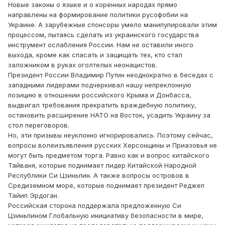
Новые законы о языке и о коренных народах прямо
направлены на формирование политики русофобии на
Украине. А зарубежные спонсоры умело манипулировали этим
процессом, пытаясь сделать из украинского государства
инструмент ослабления России. Нам не оставили иного
выхода, кроме как спасать и защищать тех, кто стал
заложником в руках оголтелых неонацистов.
Президент России Владимир Путин неоднократно в беседах с
западными лидерами подчеркивал нашу непреклонную
позицию в отношении российского Крыма и Донбасса,
выдвигал требования прекратить враждебную политику,
остановить расширение НАТО на Восток, усадить Украину за
стол переговоров.
Но, эти призывы неуклонно игнорировались. Поэтому сейчас,
вопросы волеизъявления русских Херсонщины и Приазовья не
могут быть предметом торга. Равно как и вопрос китайского
Тайваня, которые поднимает лидер Китайской Народной
Республики Си Цзиньпин. А также вопросы островов в
Средиземном море, которые поднимает президент Реджеп
Тайип Эрдоган.
Российская сторона поддержала предложенную Си
Цзиньпином Глобальную инициативу безопасности в мире,