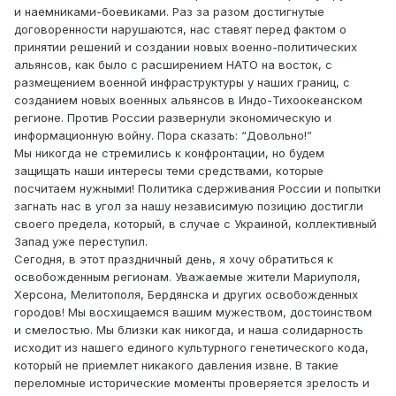
и наемниками-боевиками. Раз за разом достигнутые
договоренности нарушаются, нас ставят перед фактом о
принятии решений и создании новых военно-политических
альянсов, как было с расширением НАТО на восток, с
размещением военной инфраструктуры у наших границ, с
созданием новых военных альянсов в Индо-Тихоокеанском
регионе. Против России развернули экономическую и
информационную войну. Пора сказать: “Довольно!”
Мы никогда не стремились к конфронтации, но будем
защищать наши интересы теми средствами, которые
посчитаем нужными! Политика сдерживания России и попытки
загнать нас в угол за нашу независимую позицию достигли
своего предела, который, в случае с Украиной, коллективный
Запад уже переступил.
Сегодня, в этот праздничный день, я хочу обратиться к
освобожденным регионам. Уважаемые жители Мариуполя,
Херсона, Мелитополя, Бердянска и других освобожденных
городов! Мы восхищаемся вашим мужеством, достоинством
и смелостью. Мы близки как никогда, и наша солидарность
исходит из нашего единого культурного генетического кода,
который не приемлет никакого давления извне. В такие
переломные исторические моменты проверяется зрелость и