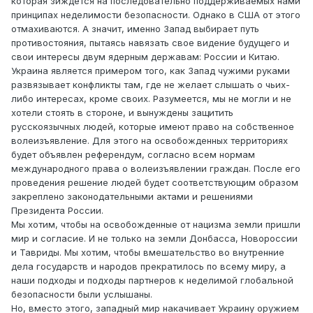
которая зиждется на последовательно поддерживаемых нами
принципах неделимости безопасности. Однако в США от этого
отмахиваются. А значит, именно Запад выбирает путь
противостояния, пытаясь навязать свое видение будущего и
свои интересы двум ядерным державам: России и Китаю.
Украина является примером того, как Запад чужими руками
развязывает конфликты там, где не желает слышать о чьих-
либо интересах, кроме своих. Разумеется, мы не могли и не
хотели стоять в стороне, и вынуждены защитить
русскоязычных людей, которые имеют право на собственное
волеизъявление. Для этого на освобожденных территориях
будет объявлен референдум, согласно всем нормам
международного права о волеизъявлении граждан. После его
проведения решение людей будет соответствующим образом
закреплено законодательными актами и решениями
Президента России.
Мы хотим, чтобы на освобожденные от нацизма земли пришли
мир и согласие. И не только на земли Донбасса, Новороссии
и Тавриды. Мы хотим, чтобы вмешательство во внутренние
дела государств и народов прекратилось по всему миру, а
наши подходы и подходы партнеров к неделимой глобальной
безопасности были услышаны.
Но, вместо этого, западный мир накачивает Украину оружием