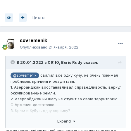
Цитата
sovremenik
Опубликовано
21 января, 2022
В 20.01.2022 в 09:10,
Boris Rudy
сказал:
свалил всё одну кучу, не очень понимая
@sovremenik
проблемы, причины и результаты.
1. Азербайджан восстанавливал справедливость, вернул
оккупированные земли.
2. Азербайджан ни шагу не ступит за свою территорию.
С Армении достаточно.
3. Крым и Кубу в одну корзину?
4. Китаю отдали "остров", так на карту надо смотреть и
Expand
на договоры Китая и России.
Что такое "граница по основному руслу реки" где нибудь
не владеете информацией полностью но делаете вывод о