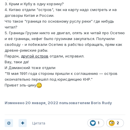
3. Крым и Кубу в одну корзину?
4. Китаю отдали "остров", так на карту надо смотреть и на
договоры Китая и России.
Что такое "граница по основному руслу реки" где нибудь
читал?
5. Границы Грузии никто не двигал, опять же читай про Осетию
и её границы, нефиг было грузинам закупаться. Получили
свободу - и побежали Осетию в рабство обращать, прям как
древне-римские рабы.
Пардон,
другой остров
отдали, исправил.
Вау, таки да!
И Даманский тоже отдали
"19 мая 1991 года стороны пришли к соглашению — остров
окончательно перешёл под юрисдикцию КНР."
Привет эль-цину
Изменено
20 января, 2022
пользователем Boris Rudy
Цитата
1
2