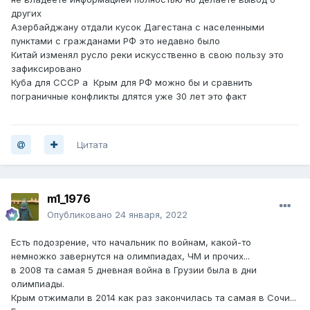
читал?
других
5. Границы Грузии никто не двигал, опять же читай про
Азербайджану отдали кусок Дагестана с населенными
Осетию и её границы, нефиг было грузинам закупаться.
пунктами с гражданами РФ это недавно было
Получили свободу - и побежали Осетию в рабство
Китай изменял русло реки искусственно в свою пользу это
обращать, прям как древне-римские рабы.
зафиксировано
Пардон,
другой остров
отдали, исправил.
Куба для СССР а Крым для РФ можно бы и сравнить
Вау, таки да!
пограничные конфликты длятся уже 30 лет это факт
И Даманский тоже отдали
"19 мая 1991 года стороны пришли к соглашению —
остров окончательно перешёл под юрисдикцию КНР."
Цитата
Привет эль-цину
m1_1976
Опубликовано
24 января, 2022
Есть подозрение, что начальник по войнам, какой-то
немножко завернутся на олимпиадах, ЧМ и прочих...
в 2008 та самая 5 дневная война в Грузии была в дни
олимпиады.
Крым отжимали в 2014 как раз закончилась та самая в Сочи...