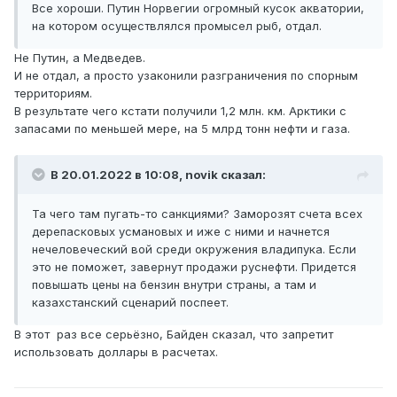
Все хороши. Путин Норвегии огромный кусок акватории,
на котором осуществлялся промысел рыб, отдал.
Не Путин, а Медведев.
И не отдал, а просто узаконили разграничения по спорным
территориям.
В результате чего кстати получили 1,2 млн. км. Арктики с
запасами по меньшей мере, на 5 млрд тонн нефти и газа.
В 20.01.2022 в 10:08,
novik
сказал:
Та чего там пугать-то санкциями? Заморозят счета всех
дерепасковых усмановых и иже с ними и начнется
нечеловеческий вой среди окружения владипука. Если
это не поможет, завернут продажи руснефти. Придется
повышать цены на бензин внутри страны, а там и
казахстанский сценарий поспеет.
В этот раз все серьёзно, Байден сказал, что запретит
использовать доллары в расчетах.