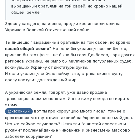
выращенный братьями на той своей, но кровно нашей
общей земле.
Здесь у каждого, наверное, предки кровь проливали на
Украине в Великой Отечественной войне.
Ты пишешь: " выращенный братьями на той своей, но кровно
нашей общей земле
". Но если бы украинцы поняли бы это,
приняли бы этот факт - не было бы горя Донбасса, горя других
регионов Украины, не было бы миллионов погубленных судеб,
покинувших Украину от диктатуры хунты.
И если украинцы сейчас поймут это, страна скинет хунту -
сразу наступит долгожданный мир.
А украинская земля, говорят, уже давно продана
транснационалам-монсантам. И я не вижу повода не верить
этому.
вот ты про коррупцию много писал; точнее о
@кесонный
практическом отсутствии таковой на Украине после майдана.
Что же сейчас случилось? Неужели "с чистой совестью и
руками" послемайданные чиновники и бизнесмены массово
заболели коррупцией?