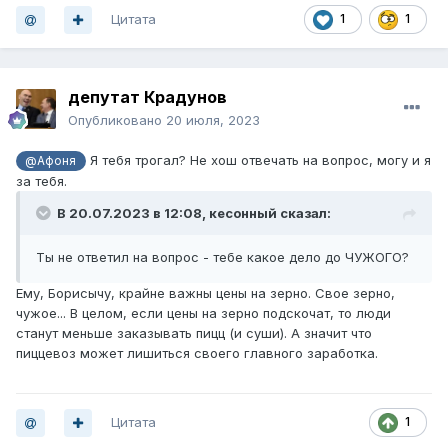
Цитата
1
1
депутат Крадунов
Опубликовано
20 июля, 2023
Я тебя трогал? Не хош отвечать на вопрос, могу и я
@Афоня
за тебя.
В 20.07.2023 в 12:08,
кесонный
сказал:
Ты не ответил на вопрос - тебе какое дело до ЧУЖОГО?
Ему, Борисычу, крайне важны цены на зерно. Свое зерно,
чужое... В целом, если цены на зерно подскочат, то люди
станут меньше заказывать пицц (и суши). А значит что
пиццевоз может лишиться своего главного заработка.
Цитата
1