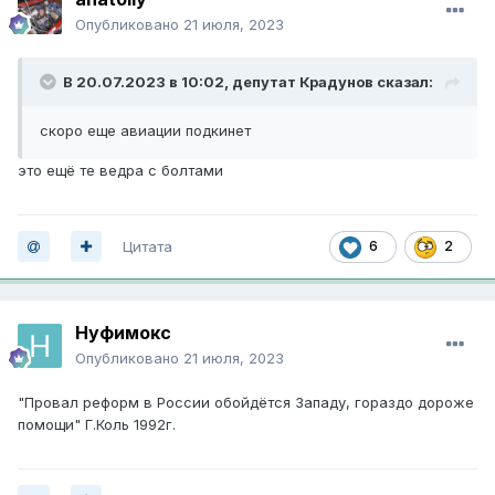
заинтересован в привлечении России к ответственности
Опубликовано
21 июля, 2023
за террор», — сказал Зеленский.
Он добавил, что российский удар в ночь на 19 июля —
В 20.07.2023 в 10:02,
депутат Крадунов
сказал:
«это едва ли не самая большая за все время
полномасштабной войны попытка России причинить боль
скоро еще авиации подкинет
Одессе». По словам Зеленского, цель удара — не только
Украина, так как в атакованных портах хранится около
это ещё те ведра с болтами
миллиона тонн продовольствия, предназначенных для
отправки в страны Африки и Азии.
Цитата
6
2
Нуфимокс
Опубликовано
21 июля, 2023
"Провал реформ в России обойдётся Западу, гораздо дороже
помощи" Г.Коль 1992г.