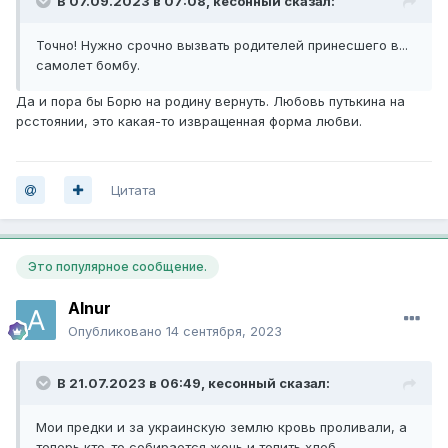
В 07.09.2023 в 07:08,
кесонный
сказал:
Точно! Нужно срочно вызвать родителей принесшего в...
самолет бомбу.
Да и пора бы Борю на родину вернуть. Любовь путькина на
рсстоянии, это какая-то извращенная форма любви.
Цитата
Это популярное сообщение.
Alnur
Опубликовано
14 сентября, 2023
В 21.07.2023 в 06:49,
кесонный
сказал:
Мои предки и за украинскую землю кровь проливали, а
теперь кто-то собирается жечь и топить хлеб