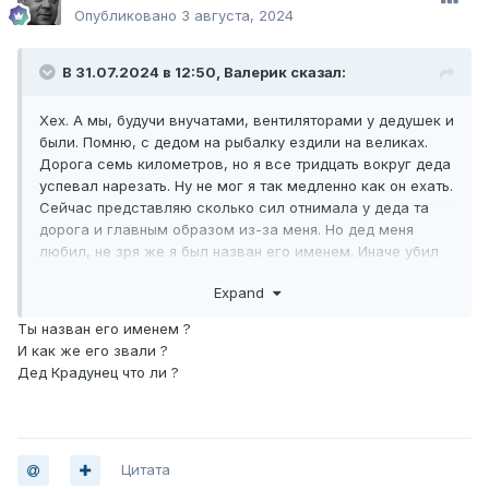
Опубликовано
3 августа, 2024
В 31.07.2024 в 12:50,
Валерик
сказал:
Хех. А мы, будучи внучатами, вентиляторами у дедушек и
были. Помню, с дедом на рыбалку ездили на великах.
Дорога семь километров, но я все тридцать вокруг деда
успевал нарезать. Ну не мог я так медленно как он ехать.
Сейчас представляю сколько сил отнимала у деда та
дорога и главным образом из-за меня. Но дед меня
любил, не зря же я был назван его именем. Иначе убил
бы.
Expand
Ты назван его именем ?
И как же его звали ?
Дед Крадунец что ли ?
Цитата