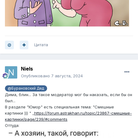
Цитата
Niels
Опубликовано
7 августа, 2024
@Бурановский Дед
Дима, блин... За такое модератор мог бы наказать, если бы он
был...
В разделе "Юмор" есть специальная тема: "Смешные
картинки ))) " _
https://forum.astrakhan.ru/topic/23867-смешные-
картинки/page/239/#comments
Оттуда: