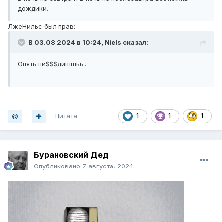
дождики.
ЛжеНильс был прав:
В 03.08.2024 в 10:24,
NieIsㅤㅤㅤㅤㅤㅤㅤ
сказал:
Опять пи$$$дишшьь...
Цитата
1
1
1
Бурановский Дед
Опубликовано
7 августа, 2024