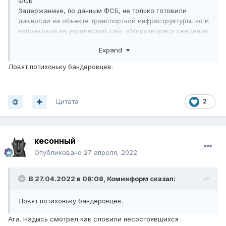
ФСБ
Задержанные, по данным ФСБ, не только готовили
диверсии на объекте транспортной инфраструктуры, но и
направляли на украинский сайт «Миротворец» сведения
о российских военных, которые участвуют в
Expand
спецоперации на Украине.
В настоящее время они дают признательные показания
Ловят потихоньку бандеровцев.
— возбуждено уголовное дело по ч. 1 ст. 30 и ч. 1 ст. 281
(Приготовление к диверсии) УК РФ.
Цитата
2
кесонный
Опубликовано
27 апреля, 2022
В 27.04.2022 в 08:08,
Коминформ
сказал:
Ловят потихоньку бандеровцев.
Ага. Надысь смотрел как словили несостоявшихся