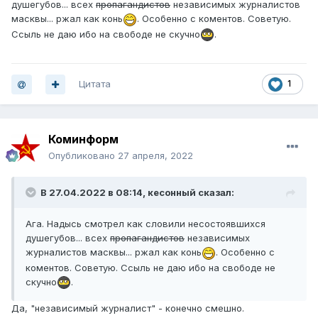
душегубов... всех
пропагандистов
независимых журналистов
масквы... ржал как конь
. Особенно с коментов. Советую.
Ссыль не даю ибо на свободе не скучно
.
Цитата
1
Коминформ
Опубликовано
27 апреля, 2022
В 27.04.2022 в 08:14,
кесонный
сказал:
Ага. Надысь смотрел как словили несостоявшихся
душегубов... всех
пропагандистов
независимых
журналистов масквы... ржал как конь
. Особенно с
коментов. Советую. Ссыль не даю ибо на свободе не
скучно
.
Да, "независимый журналист" - конечно смешно.