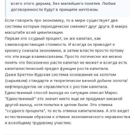
всего этого дерьма, без малейшего понятия. Любые
договоренности будут в принципе ничтожны.
Если говорить про экономику, то в мире существует две
системы которые периодически сменяют друг друга. В макро
масштабе всей цивилизации.
Первая это ссудный процент, он же капитал, как
самовозрастающая стоимость. И всегда он приводит к
кризису сначала экономики, а затем власти просто потому
что эти вещи взаимосвязаны. Просто логически же можно
понять что бесконечно расти капитал не может и всегда есть
капиталистический предел функции роста капитала.
Даже Бреттон-Вудская система основанная на золотом
(сырьевом) стандарте и теоретически вечной добыче золота/
нефтепродуктов не справляется с ростом капитала.
Единственный способ выхода из ситуации описал Маркс.
"Единственный" это значит никто еще не придумал никакой
другой выход, хотя попытки в целом были. Это отмена
"ссудного процента", то есть отмена капитализма. А это ведет
естественным образом к отмене экономического неравенства
и всеобщему трудовому участию.