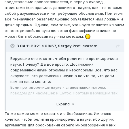
представление провозглашается, в первую очередь,
атеистами (как правило, далекими от науки), как что-то само
собой разумеющееся и не требующее обоснования. При этом
все "ненаучное" безапелляционно объявляется ими ложным и
даже вредным. Однако, сам тезис, что наука является ключем
от всех дверей, по сути является философским и никак не
может быть обоснован научным методом.
В 04.11.2021 в 09:57,
Sergey Pro!!
сказал:
Верующие очень хотят, чтобы религия не противоречила
науке. Почему? Да всё просто. Достижения
современной науки огромны и неоспоримы. Всё, что нас
окружает -это достижения науки а не что-то, что дали
нам за наши молитвы.
Если противоречишь науке - становишься изгоем,
поводом для насмешек и шуток. Поэтому верующим так
хочется, чтобы все считали, что религия не
Expand
противоречит науке. Ну пусть создадут религию, которая
просто объясняет, как поступать в той или иной
То же самое можно сказать и о безбожниках. Им очень
ситуации. Без волшебства, богов, духов и попыток
хочется, чтобы религия противоречила науке, ибо других
объяснить устройство мира. Такая религия науке бы не
аргументов для обоснования своего мировоззрения у них
противоречила. Но как людей заставить верить в такую