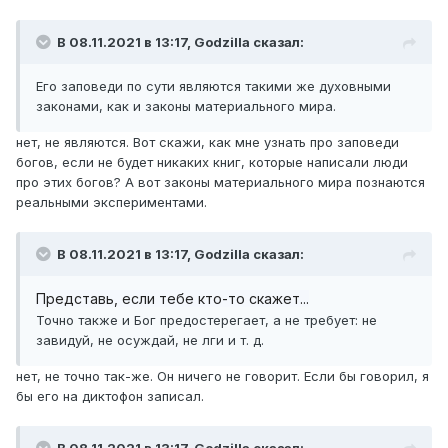
Мировоззрение.
Верующим для убежденности в истинности своей веры
В 08.11.2021 в 13:17,
Godzilla
сказал:
наука не нужна. При этом вера в Бога не мешает
человеку познавать мир научными методами.
Его заповеди по сути являются такими же духовными
Псевдоученые. Потому что настоящий ученый прекрасно
законами, как и законы материального мира.
понимает, что мировоззренческие вопросы находятся
вне сферы научных знаний. Поэтому использовать
нет, не являются. Вот скажи, как мне узнать про заповеди
научные методы для решения мировоззренческих
богов, если не будет никаких книг, которые написали люди
вопросов как минимум некорректно.
про этих богов? А вот законы материального мира познаются
Чтобы быть объективным, разумеется, каждая
реальными экспериментами.
религия должна оцениваться по своему.
В 08.11.2021 в 13:17,
Godzilla
сказал:
Представь, если тебе кто-то скажет...
Точно также и Бог предостерегает, а не требует: не
завидуй, не осуждай, не лги и т. д.
нет, не точно так-же. Он ничего не говорит. Если бы говорил, я
бы его на диктофон записал.
В 08.11.2021 в 13:17,
Godzilla
сказал: