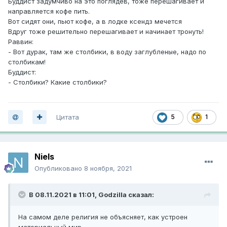
Буддист задумчиво на это поглядев, тоже перешагивает и
направляется кофе пить.
Вот сидят они, пьют кофе, а в лодке ксендз мечется
Вдруг тоже решительно перешагивает и начинает тронуть!
Раввин:
- Вот дурак, там же столбики, в воду заглубленые, надо по
столбикам!
Буддист:
- Столбики? Какие столбики?
Цитата
5
1
Niels
Опубликовано
8 ноября, 2021
В 08.11.2021 в 11:01,
Godzilla
сказал:
На самом деле религия не объясняет, как устроен
материальный мир.