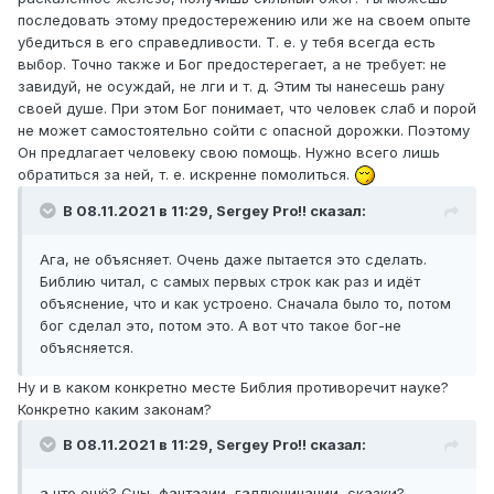
последовать этому предостережению или же на своем опыте
убедиться в его справедливости. Т. е. у тебя всегда есть
выбор. Точно также и Бог предостерегает, а не требует: не
завидуй, не осуждай, не лги и т. д. Этим ты нанесешь рану
своей душе. При этом Бог понимает, что человек слаб и порой
не может самостоятельно сойти с опасной дорожки. Поэтому
Он предлагает человеку свою помощь. Нужно всего лишь
обратиться за ней, т. е. искренне помолиться.
В 08.11.2021 в 11:29,
Sergey Pro!!
сказал:
Ага, не объясняет. Очень даже пытается это сделать.
Библию читал, с самых первых строк как раз и идёт
объяснение, что и как устроено. Сначала было то, потом
бог сделал это, потом это. А вот что такое бог-не
объясняется.
Ну и в каком конкретно месте Библия противоречит науке?
Конкретно каким законам?
В 08.11.2021 в 11:29,
Sergey Pro!!
сказал:
а что ещё? Сны, фантазии, галлюцинации, сказки?