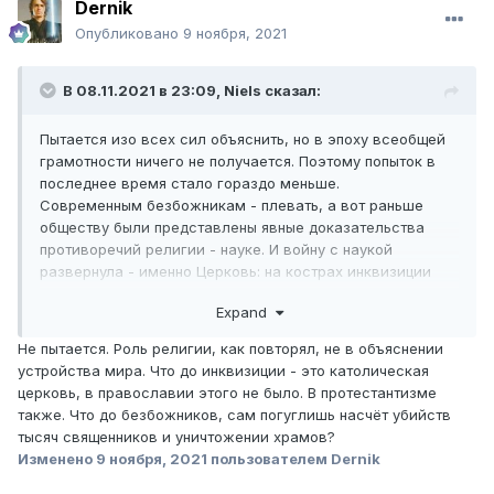
Dernik
Опубликовано
9 ноября, 2021
В 08.11.2021 в 23:09,
Niels
сказал:
Пытается изо всех сил объяснить, но в эпоху всеобщей
грамотности ничего не получается. Поэтому попыток в
последнее время стало гораздо меньше.
Современным безбожникам - плевать, а вот раньше
обществу были представлены явные доказательства
противоречий религии - науке. И войну с наукой
развернула - именно Церковь: на кострах инквизиции
горели именно безбожники, горели - за убеждения, а
Expand
вот с противоположной, церковной стороны - никого
безбожники не сжигали.
Не пытается. Роль религии, как повторял, не в объяснении
устройства мира. Что до инквизиции - это католическая
церковь, в православии этого не было. В протестантизме
также. Что до безбожников, сам погуглишь насчёт убийств
тысяч священников и уничтожении храмов?
Изменено
9 ноября, 2021
пользователем Dernik