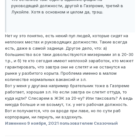
руководящей должности, другой в Газпроме, третий в
Лукойле. Хотя в основном и целом да, трэш.
Нет ну это понятно, есть некий пул людей, которые сидят на
неплохих местах и руководящих должностях. Такие всегда
есть, даже в самой заднице. Другое дело, что: а)
большинство все таки довольствуются мизерными зп в 20-30
т.р., и б) те кто сегодня имеют неплохой заработок, кто может
гарантировать, что завтра они не слетят и не останутся на
рынке у разбитого корыта. Проблема именно в малом
количестве нормальных вакансий и з.п.
Вот у меня у другана например брательник тоже в Газпреме
работает, хорошая з.п. Но если завтра он слетит оттуда, то
куда идти? Слесарем в ЖЭК за 20-ку? Или таксовать? А ведь
никуда больше и не возьмут, т.к. у него рабочая должность.
Вот и получается, что он вроде при лаве, но по сути раб
корпорации, ни пернуть, ни вздохнуть.
Изменено
9 ноября, 2021
пользователем Сказочный