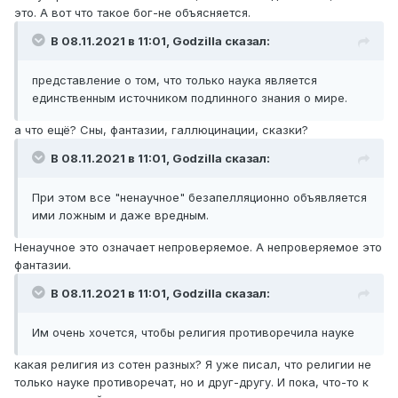
это. А вот что такое бог-не объясняется.
В 08.11.2021 в 11:01,
Godzilla
сказал:
представление о том, что только наука является
единственным источником подлинного знания о мире.
а что ещё? Сны, фантазии, галлюцинации, сказки?
В 08.11.2021 в 11:01,
Godzilla
сказал:
При этом все "ненаучное" безапелляционно объявляется
ими ложным и даже вредным.
Ненаучное это означает непроверяемое. А непроверяемое это
фантазии.
В 08.11.2021 в 11:01,
Godzilla
сказал:
Им очень хочется, чтобы религия противоречила науке
какая религия из сотен разных? Я уже писал, что религии не
только науке противоречат, но и друг-другу. И пока, что-то к