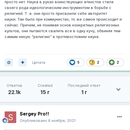
просто нет. Наука в руках воинствующих атеистов стала
религию?
своего рода идеологическим инструментом в борьбе с
религией. Т .е. они просто присвоили себе авторитет
науки. Так было при коммунистах, то же самое происходит и
сейчас. Причем, не понимая основ конкретных религиозных
культов, они пытаются свалить все в одну кучу, обвиняя тем
самым некую "религию" в противостоянии науке.
Цитата
5
2
2
Ответов
Created
Последний ответ
22.1k
15 г
1 г
Sergey Pro!!
Опубликовано
8 ноября, 2021