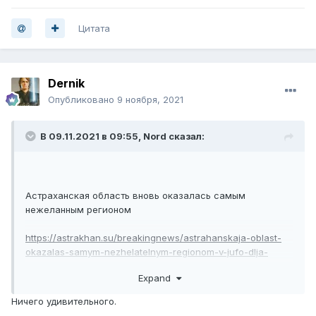
Цитата
Dernik
Опубликовано
9 ноября, 2021
В 09.11.2021 в 09:55,
Nord
сказал:
Астраханская область вновь оказалась самым
нежеланным регионом
https://astrakhan.su/breakingnews/astrahanskaja-oblast-
okazalas-samym-nezhelatelnym-regionom-v-jufo-dlja-
pereezda/
Expand
Ничего удивительного.