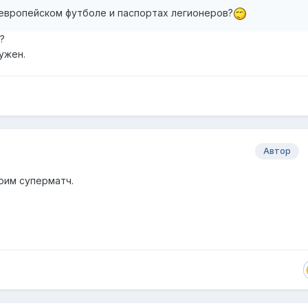
 европейском футболе и паспортах легионеров?
?
ужен.
Автор
рим суперматч.