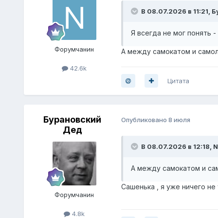
В 08.07.2026 в 11:21,
Б
Я всегда не мог понять 
Форумчанин
А между самокатом и самол
42.6k
Цитата
Бурановский
Опубликовано
8 июля
Дед
В 08.07.2026 в 12:18,
N
А между самокатом и са
Сашенька , я уже ничего н
Форумчанин
4.8k