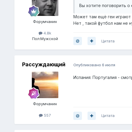
Вы хотите поговорить о
Может там ещё геи играют 
Форумчанин
Нет , такой футбол нам не н
4.8k
Пол:
Мужской
Цитата
Рассуждающий
Опубликовано
6 июля
Испания: Португалия - смот
Форумчанин
557
Цитата