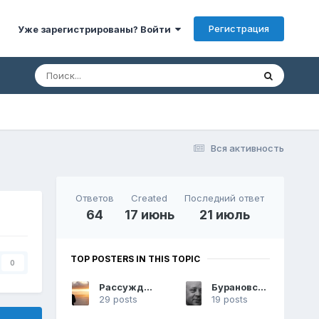
Регистрация
Уже зарегистрированы? Войти
Вся активность
Ответов
Created
Последний ответ
64
17 июнь
21 июль
TOP POSTERS IN THIS TOPIC
0
Рассуждающий
Бурановский Дед
29 posts
19 posts