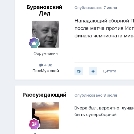
Бурановский
Опубликовано
7 июля
Дед
Нападающий сборной По
после матча против Исп
финала чемпионата мира
Форумчанин
4.8k
Пол:
Мужской
Цитата
Рассуждающий
Опубликовано
8 июля
Вчера был, вероятно, лучш
быть суперсборной.