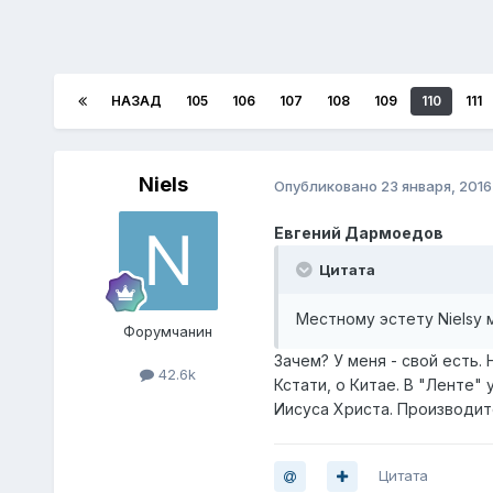
НАЗАД
105
106
107
108
109
110
111
Niels
Опубликовано
23 января, 2016
Евгений Дармоедов
Цитата
Местному эстету Nielsу 
Форумчанин
Зачем? У меня - свой есть.
42.6k
Кстати, о Китае. В "Ленте
Иисуса Христа. Производител
Цитата