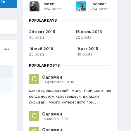
ить
catch
Escobar
254 posts
254 posts
POPULAR DAYS
24 сент 2015
15 июль 2016
30 posts
22 posts
16 май 2016
9 авг 2015
20 posts
19 posts
POPULAR POSTS
Саломон
10 февраля, 2018
какой прошаренный! маленький совет-ты
когда ноутом хвастаешься, вкладки
скрывай. Много интересного при...
Саломон
16 марта, 2018
Саломон