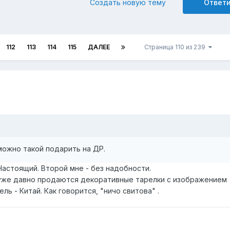
Создать новую тему
Ответ
112
113
114
115
ДАЛЕЕ
Страница 110 из 239
можно такой подарить на ДР.
 Настоящий. Второй мне - без надобности.
" уже давно продаются декоративные тарелки с изображением
ь - Китай. Как говорится, "ничо свитова" .