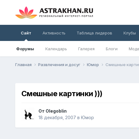
Сайт
Активность
Таблица лидеров
Клубы
Форумы
Календарь
Галерея
Блоги
Моде
Главная
Развлечения и досуг
Юмор
Смешные картин
Смешные картинки )))
От
Olegoblin
18 декабря, 2007
в
Юмор