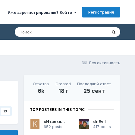
Регистрация
Уже зарегистрированы? Войти
Вся активность
Ответов
Created
Последний ответ
6k
18 г
25 сент
TOP POSTERS IN THIS TOPIC
13
кИтальянец
dr.Evil
652 posts
417 posts