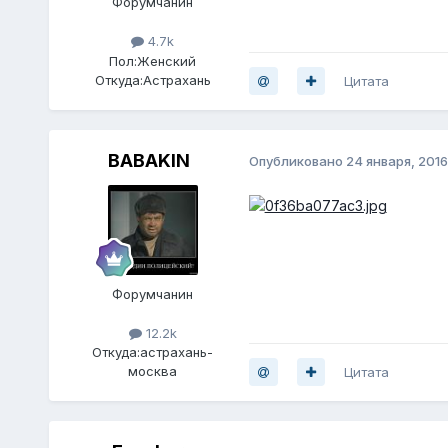
Форумчанин
4.7k
Пол:
Женский
Откуда:
Астрахань
Цитата
BABAKIN
Опубликовано
24 января, 2016
Форумчанин
12.2k
Откуда:
астрахань-
москва
Цитата