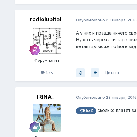
radiolubitel
Опубликовано
23 января, 2016
А у них и правда ничего сво
Ну хоть через эти тарелочк
кетайтцы может о Боге зад
Форумчанин
1.7k
Цитата
IRINA_
Опубликовано
23 января, 2016
,сколько платят з
@ElizZ