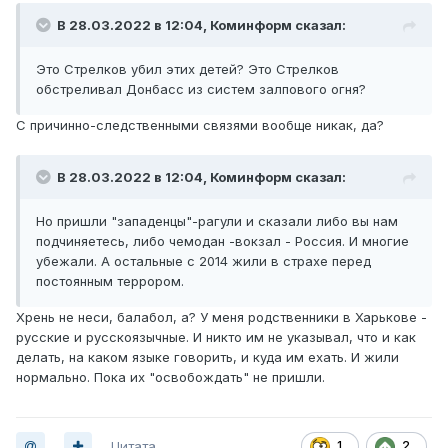
В 28.03.2022 в 12:04,
Коминформ
сказал:
Это Стрелков убил этих детей? Это Стрелков
обстреливал Донбасс из систем залпового огня?
С причинно-следственными связями вообще никак, да?
В 28.03.2022 в 12:04,
Коминформ
сказал:
Но пришли "западенцы"-рагули и сказали либо вы нам
подчиняетесь, либо чемодан -вокзал - Россия. И многие
убежали. А остальные с 2014 жили в страхе перед
постоянным террором.
Хрень не неси, балабол, а? У меня родственники в Харькове -
русские и русскоязычные. И никто им не указывал, что и как
делать, на каком языке говорить, и куда им ехать. И жили
нормально. Пока их "освобождать" не пришли.
Цитата
1
2