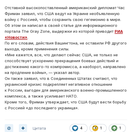
Отставной высокопоставленный американский дипломат Час
Фриман заявил, что США ведут на Украине необъявленную
войну с Россией, чтобы сохранить свою гегемонию в мире.
Об этом он написал в своей статье для информационного
портала The Gray Zone, выдержки из которой приводит
РИА
«Новости»
.
По его словам, действия Вашингтона, не оставили РФ другого
выхода, кроме применения силы.
«Мне кажется, все, что делают сейчас США, не только не
способствует ускорению прекращения боевых действий и
достижению какого-то компромисса, а наоборот, направлено
на продление войны», — указал автор.
Он также заявил, что в Соединенных Штатах считают, что
украинский кризис подкрепляет негативное отношение
к России, выгоден для американского военно-промышленного
комплекса, а также усиливает НАТО.
Кроме того, Фриман утверждает, что США будут вести борьбу
с Россией «до последнего украинца».
Цитата
4
1
1