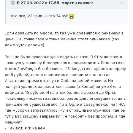
В 27.03.2022 в 17:55,
мартин
сказал:
Ага ага, 23 гривны это 74 руб
Если сравнить по массе, то газ уже сравнялся с бензином в
цене. Т.е. тонна газа и тонна бензина стоят одинаково (газ
даже чуток дороже).
Раньше было супервыгодно ездить на газе. В 91-м поставил
газовую установку белорусского производства. Баллон газа
стоил 3 рубля, а бак бензина - 16. Когда газ подорожал сразу
до 8 рублей, то все плевались и говорили нах тот газ.
И в это же время я катнул в Орёл на своей машине. На
полпути удалось заправиться газом (в Киеве) он уже был в
дефиците: 15 рублей. И на этом баллоне доехал до Орла.
Поскольку никаких газовых заправок для легковушек тогда в
принципе не существовало, то в Орле я сразу поехал на ГНС,
где мусорки заправлялись. Ну и спрашиваю мужиков: где бы
тут у вас машину заправить? Те говорят - без проблем, а где
машина?
- Так вот, я ж на ней.