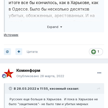
итоге все бы кончилось, как в Харькове, как
в Одессе. Было бы несколько десятков
убитых, обожженных, арестованных. И на
этом бы кончилось», — заявил Стрелков,
Expand
повторив, что «практически маховик войны,
которая до сих пор идет, запустил наш
Источник
отряд».
Цитата
1
Коминформ
Опубликовано
28 марта, 2022
В 28.03.2022 в 11:55,
кесонный
сказал:
Русских еще больше в Харькове. И пока в Харькове не
было "защитников"- не было там и убитых мирных