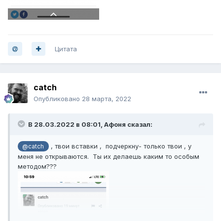
Цитата
catch
Опубликовано
28 марта, 2022
В 28.03.2022 в 08:01,
Афоня
сказал:
, твои вставки , подчеркну- только твои , у
@catch
меня не открываются. Ты их делаешь каким то особым
методом???