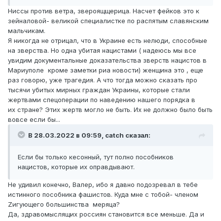
Ниссы против ветра, звероящщерица. Насчет фейков это к
зейналовой- великой специалистке по распятым славянским
мальчикам.
Я никогда не отрицал, что в Украине есть нелюди, способные
на зверства. Но одна убитая нацистами ( надеюсь мы все
увидим документальные доказательства зверств нацистов в
Мариуполе кроме заметки риа новости) женщина это , еще
раз говорю, уже трагедия. А что тогда можно сказать про
тысячи убитых мирных граждан Украины, которые стали
жертвами спецоперации по наведению нашего порядка в
их стране? Этих жертв могло не быть. Их не должно было быть
вовсе если бы...
В 28.03.2022 в 09:59,
catch
сказал:
Если бы только кесонный, тут полно пособников
нацистов, которые их оправдывают.
Не удивил конечно, Валер, ибо я давно подозревал в тебе
истинного пособника фашистов. Куда мне с тобой- членом
Zигующего большинства меряца?
Да, здравомыслящих россиян становится все меньше. Да и