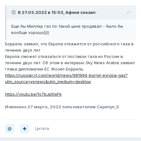
В 27.03.2022 в 15:03,
Афоня
сказал:
Еще бы Миллер газ по такой цене продавал - было бы
вообще хорошо))))
Боррель заявил, что Европа откажется от российского газа в
течение двух лет
Европа сможет отказаться от поставок газа из России в
течение двух лет. Об этом в интервью Sky News Arabia заявил
глава дипломатии ЕС Жозеп Боррель.
https://russian.rt.com/world/news/981994-borrel-evropa-gaz?
utm_source=yxnews&utm_medium=desktop
https://youtu.be/fo7bJpI0eFk
Изменено
27 марта, 2022
пользователем Сарапул_5
Цитата