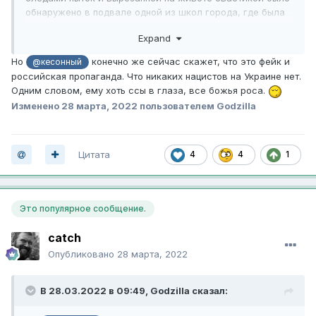
обнаружено в подвале одной из школ города, где была
база националистов".
Expand
https://ria.ru/20220328/rassledovanie-1780438758.html
Но
конечно же сейчас скажет, что это фейк и
@кесонный
российская пропаганда. Что никаких нацистов на Украине нет.
Одним словом, ему хоть ссы в глаза, все божья роса.
Изменено
28 марта, 2022
пользователем Godzilla
Цитата
4
4
1
Это популярное сообщение.
catch
Опубликовано
28 марта, 2022
В 28.03.2022 в 09:49,
Godzilla
сказал: