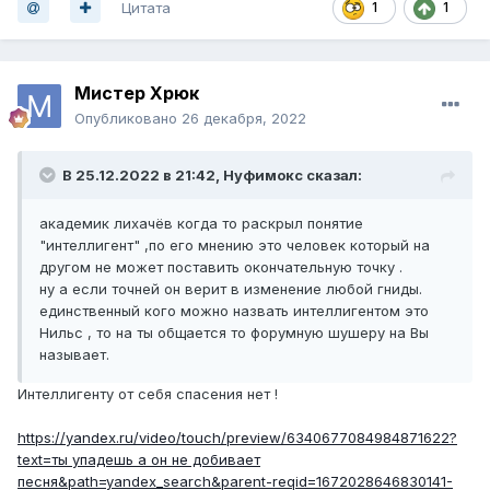
Цитата
1
1
Мистер Хрюк
Опубликовано
26 декабря, 2022
В 25.12.2022 в 21:42,
Нуфимокс
сказал:
академик лихачёв когда то раскрыл понятие
"интеллигент" ,по его мнению это человек который на
другом не может поставить окончательную точку .
ну а если точней он верит в изменение любой гниды.
единственный кого можно назвать интеллигентом это
Нильс , то на ты общается то форумную шушеру на Вы
называет.
Интеллигенту от себя спасения нет !
https://yandex.ru/video/touch/preview/6340677084984871622?
text=ты упадешь а он не добивает
песня&path=yandex_search&parent-reqid=1672028646830141-