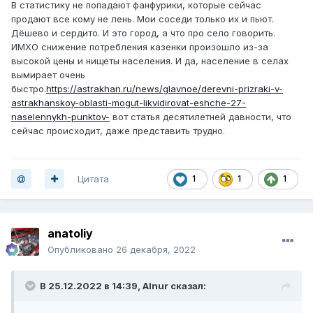
В статистику не попадают фанфурики, которые сейчас
продают все кому не лень. Мои соседи только их и пьют.
Дёшево и сердито. И это город, а что про село говорить.
ИМХО снижение потребления казенки произошло из-за
высокой цены и нищеты населения. И да, население в селах
вымирает очень
быстро.
https://astrakhan.ru/news/glavnoe/derevni-prizraki-v-
astrakhanskoy-oblasti-mogut-likvidirovat-eshche-27-
naselennykh-punktov-
вот статья десятилетней давности, что
сейчас происходит, даже представить трудно.
Цитата
1
1
1
anatoliy
Опубликовано
26 декабря, 2022
В 25.12.2022 в 14:39,
Alnur
сказал: