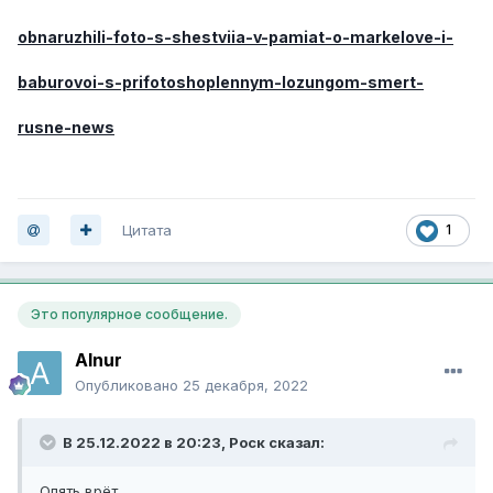
obnaruzhili-foto-s-shestviia-v-pamiat-o-markelove-i-
baburovoi-s-prifotoshoplennym-lozungom-smert-
rusne-news
Цитата
1
Это популярное сообщение.
Alnur
Опубликовано
25 декабря, 2022
В 25.12.2022 в 20:23,
Роск
сказал:
Опять врёт.