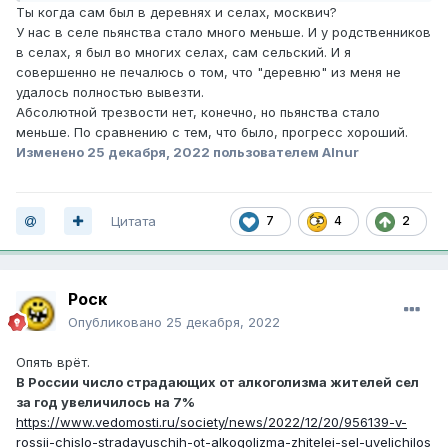
Ты когда сам был в деревнях и селах, москвич?
У нас в селе пьянства стало много меньше. И у родственников
в селах, я был во многих селах, сам сельский. И я
совершенно не печалюсь о том, что "деревню" из меня не
удалось полностью вывезти.
Абсолютной трезвости нет, конечно, но пьянства стало
меньше. По сравнению с тем, что было, прогресс хороший.
Изменено
25 декабря, 2022
пользователем Alnur
Цитата
7
4
2
Роск
Опубликовано
25 декабря, 2022
Опять врёт.
В России число страдающих от алкоголизма жителей сел
за год увеличилось на 7%
https://www.vedomosti.ru/society/news/2022/12/20/956139-v-
rossii-chislo-stradayuschih-ot-alkogolizma-zhitelei-sel-uvelichilos