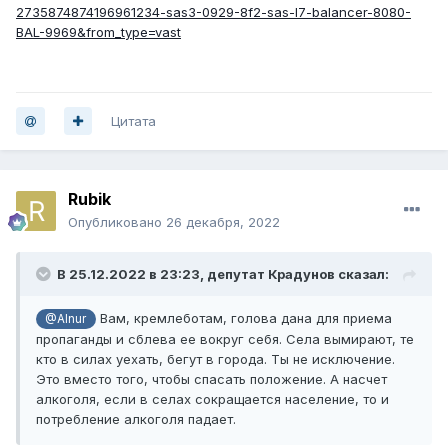
2735874874196961234-sas3-0929-8f2-sas-l7-balancer-8080-
BAL-9969&from_type=vast
Цитата
Rubik
Опубликовано
26 декабря, 2022
В 25.12.2022 в 23:23,
депутат Крадунов
сказал:
Вам, кремлеботам, голова дана для приема
@Alnur
пропаганды и сблева ее вокруг себя. Села вымирают, те
кто в силах уехать, бегут в города. Ты не исключение.
Это вместо того, чтобы спасать положение. А насчет
алкоголя, если в селах сокращается население, то и
потребление алкоголя падает.