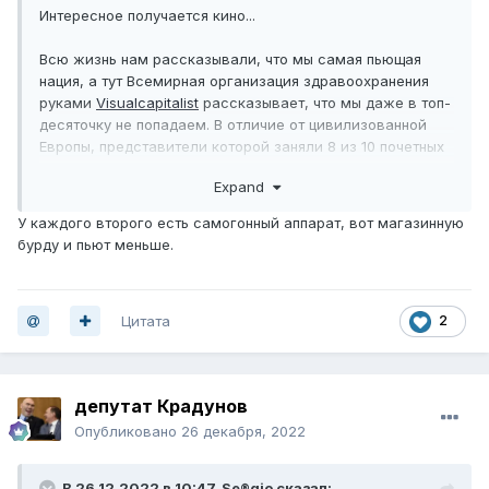
Интересное получается кино...
Всю жизнь нам рассказывали, что мы самая пьющая
нация, а тут Всемирная организация здравоохранения
руками
Visualcapitalist
рассказывает, что мы даже в топ-
десяточку не попадаем. В отличие от цивилизованной
Европы, представители которой заняли 8 из 10 почетных
мест.
Expand
У каждого второго есть самогонный аппарат, вот магазинную
бурду и пьют меньше.
Цитата
2
депутат Крадунов
Опубликовано
26 декабря, 2022
В 26.12.2022 в 10:47,
Se®gio
сказал: