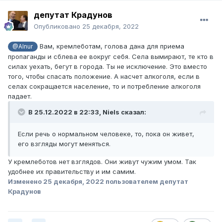
депутат Крадунов
Опубликовано
25 декабря, 2022
Вам, кремлеботам, голова дана для приема
@Alnur
пропаганды и сблева ее вокруг себя. Села вымирают, те кто в
силах уехать, бегут в города. Ты не исключение. Это вместо
того, чтобы спасать положение. А насчет алкоголя, если в
селах сокращается население, то и потребление алкоголя
падает.
В 25.12.2022 в 22:33,
Niels
сказал:
Если речь о нормальном человеке, то, пока он живет,
его взгляды могут меняться.
У кремлеботов нет взглядов. Они живут чужим умом. Так
удобнее их правительству и им самим.
Изменено
25 декабря, 2022
пользователем депутат
Крадунов