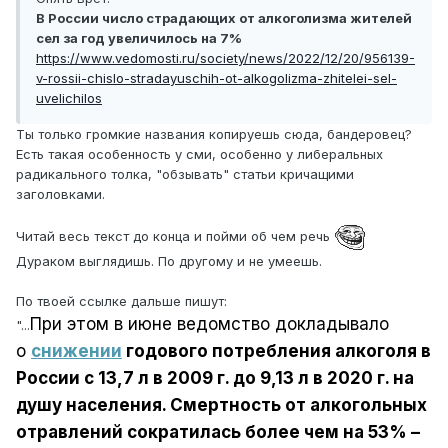
В России число страдающих от алкоголизма жителей
сел за год увеличилось на 7%
https://www.vedomosti.ru/society/news/2022/12/20/956139-
v-rossii-chislo-stradayuschih-ot-alkogolizma-zhitelei-sel-
uvelichilos
Ты только громкие названия копируешь сюда, бандеровец?
Есть такая особенность у сми, особенно у либеральных
радикального толка, "обзывать" статьи кричащими
заголовками.
Читай весь текст до конца и пойми об чем речь
Дураком выглядишь. По другому и не умеешь.
По твоей ссылке дальше пишут:
При этом в июне ведомство докладывало
"...
о
снижении
годового потребления алкоголя в
России с 13,7 л в 2009 г. до 9,13 л в 2020 г. на
душу населения. Смертность от алкогольных
отравлений сократилась более чем на 53% –