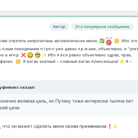
Автор
Это популярное сообщение.
 там ответить непрочитаны автоматически мною.
Ибо это
✅
.л.ным поведением п.т.рп.л уже давно п.р.ж.ние, объективно
, и "уле
но в игн
.р.
Ибо я всë равно объективно здрав, прав,
❌
✨
фален.
Я веган знатный – с
лавный веган
Алексеюшка!
Я –
⭐
уфимокс
сказал:
онечно великая цель, но Путину тоже интересна тысяча лет
воей цели.
, что он может сделать меня своим преемником.
❗
✨