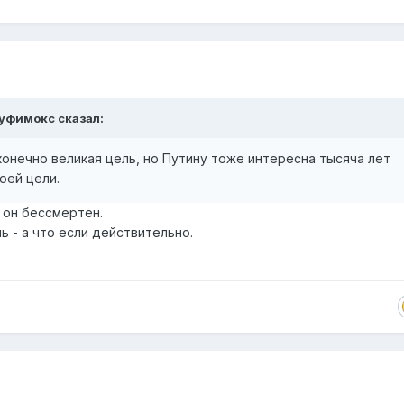
уфимокс
сказал:
онечно великая цель, но Путину тоже интересна тысяча лет
воей цели.
о он бессмертен.
 - а что если действительно.