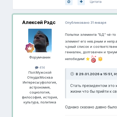
Цитата
Алексей Рэдс
Опубликовано
31 января
Попытки элемента "БД" чë-то
элемент его нев.рным и непр.в
ч.рный список и соответствен
гениален, долговечен
и триум
Форумчанин
непобедим
!
⭐
414
Пол:
Мужской
В 29.01.2026 в 15:51,
Н
Откуда:
Москва
Интересы:
уфология,
Стать президентом это к
астрономия,
жизни что бы прийти к с
социология,
философия, история,
культура, политика
Однако сказано давно было