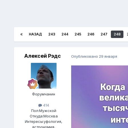
НАЗАД
243
244
245
246
247
248
Алексей Рэдс
Опубликовано
29 января
Форумчанин
414
Пол:
Мужской
Откуда:
Москва
Интересы:
уфология,
астрономия,