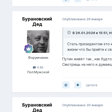
Бурановский
Опубликовано
29 января
Дед
В 29.01.2026 в 15:51,
Н
Стать президентом это к
жизни что бы прийти к с
Форумчанин
Путин живёт так , как будт
Смотришь на него и думаешь
4.8k
Пол:
Мужской
Цитата
Бурановский
Опубликовано
30 января
Дед