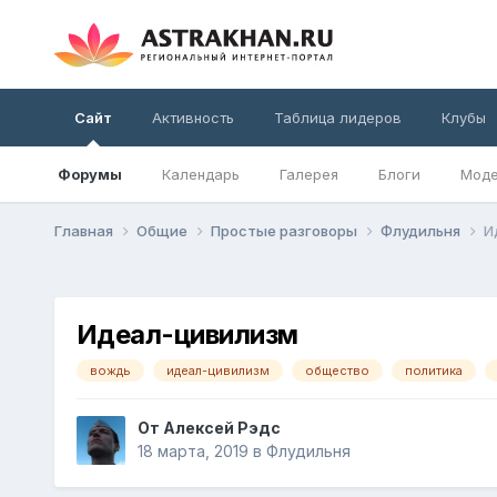
Сайт
Активность
Таблица лидеров
Клубы
Форумы
Календарь
Галерея
Блоги
Моде
Главная
Общие
Простые разговоры
Флудильня
И
Идеал-цивилизм
вождь
идеал-цивилизм
общество
политика
От
Алексей Рэдс
18 марта, 2019
в
Флудильня