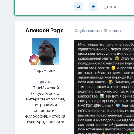
Цитата
Алексей Рэдс
Опубликовано
31 января
Форумчанин
414
Пол:
Мужской
Откуда:
Москва
Интересы:
уфология,
астрономия,
социология,
философия, история,
культура, политика