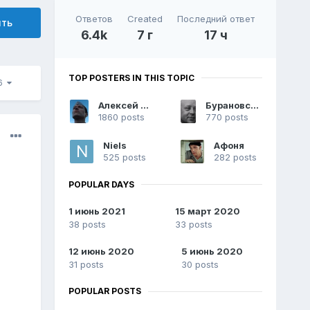
Ответов
Created
Последний ответ
ить
6.4k
7 г
17 ч
TOP POSTERS IN THIS TOPIC
56
Алексей Рэдс
Бурановский Дед
1860 posts
770 posts
Niels
Афоня
525 posts
282 posts
POPULAR DAYS
1 июнь 2021
15 март 2020
38 posts
33 posts
12 июнь 2020
5 июнь 2020
31 posts
30 posts
POPULAR POSTS