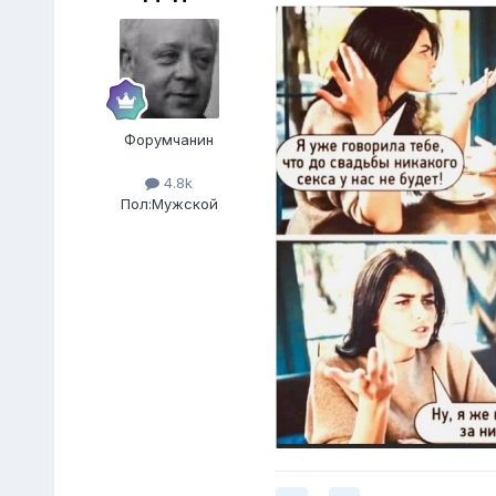
Форумчанин
4.8k
Пол:
Мужской