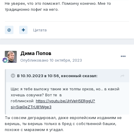
Не уверен, что это поможет. Помоичу конечно. Мне то
традиционно пофиг на него.
Цитата
Дима Попов
Опубликовано
10 октября, 2023
В 10.10.2023 в 10:56,
кесонный
сказал:
Щас я тебе выложу такие же толпы орков, но... в какой
хочешь озвучке? Вот те в
гоблинской
https://youtu.be/JHVeH5ERggU?
si=5iaj0eZTrU81Wge3
Ты совсем деградировал, даже европейским изданиям не
веришь, ты веришь только в бред с собственной башки,
похоже с маразмом я угадал.