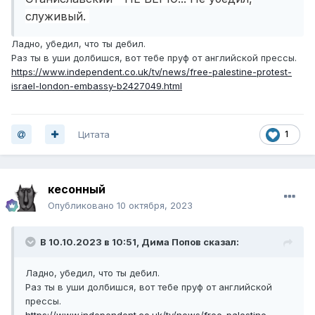
служивый.
Ладно, убедил, что ты дебил.
Раз ты в уши долбишся, вот тебе пруф от английской прессы.
https://www.independent.co.uk/tv/news/free-palestine-protest-
israel-london-embassy-b2427049.html
Цитата
1
кесонный
Опубликовано
10 октября, 2023
В 10.10.2023 в 10:51,
Дима Попов
сказал:
Ладно, убедил, что ты дебил.
Раз ты в уши долбишся, вот тебе пруф от английской
прессы.
https://www.independent.co.uk/tv/news/free-palestine-