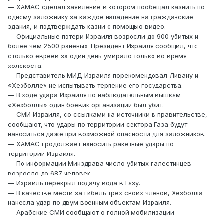
— ХАМАС сделал заявление в котором пообещал казнить по
одному заложнику за каждое нападение на гражданские
здания, и подтверждать казни с помощью видео.
— Официальные потери Израиля возросли до 900 убитых и
более чем 2500 раненых. Президент Израиля сообщил, что
столько евреев за один день умирало только во время
холокоста.
— Представитель МИД Израиля порекомендовал Ливану и
«Хезболле» не испытывать терпение его государства.
— В ходе удара Израиля по наблюдательным вышкам
«Хезболлы» один боевик организации был убит.
— СМИ Израиля, со ссылками на источники в правительстве,
сообщают, что удары по территории сектора Газа будут
наноситься даже при возможной опасности для заложников.
— ХАМАС продолжает наносить ракетные удары по
территории Израиля.
— По информации Минздрава число убитых палестинцев
возросло до 687 человек.
— Израиль перекрыл подачу вода в Газу.
— В качестве мести за гибель трёх своих членов, Хезболла
нанесла удар по двум военным объектам Израиля.
— Арабские СМИ сообщают о полной мобилизации