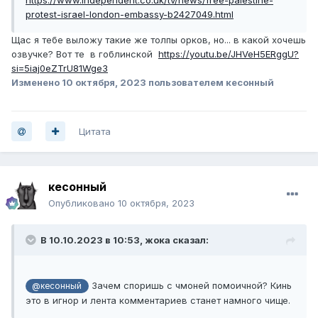
protest-israel-london-embassy-b2427049.html
Щас я тебе выложу такие же толпы орков, но... в какой хочешь
озвучке? Вот те в гоблинской
https://youtu.be/JHVeH5ERggU?
si=5iaj0eZTrU81Wge3
Изменено
10 октября, 2023
пользователем кесонный
Цитата
кесонный
Опубликовано
10 октября, 2023
В 10.10.2023 в 10:53,
жока
сказал:
Зачем споришь с чмоней помоичной? Кинь
@кесонный
это в игнор и лента комментариев станет намного чище.