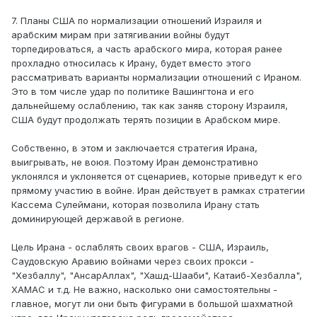
7. Планы США по нормализации отношений Израиля и
арабским мирам при затягивании войны будут
торпедироваться, а часть арабского мира, которая ранее
прохладно относилась к Ирану, будет вместо этого
рассматривать варианты нормализации отношений с Ираном.
Это в том числе удар по политике Вашингтона и его
дальнейшему ослаблению, так как заняв сторону Израиля,
США будут продолжать терять позиции в Арабском мире.
Собственно, в этом и заключается стратегия Ирана,
выигрывать, не воюя. Поэтому Иран демонстративно
уклонялся и уклоняется от сценариев, которые приведут к его
прямому участию в войне. Иран действует в рамках стратегии
Кассема Сулеймани, которая позволила Ирану стать
доминирующей державой в регионе.
Цель Ирана - ослаблять своих врагов - США, Израиль,
Саудовскую Аравию войнами через своих прокси -
"Хезбаллу", "АнсарАллах", "Хашд-Шааби", Катаиб-Хезбалла",
ХАМАС и т.д. Не важно, насколько они самостоятельны -
главное, могут ли они быть фигурами в большой шахматной