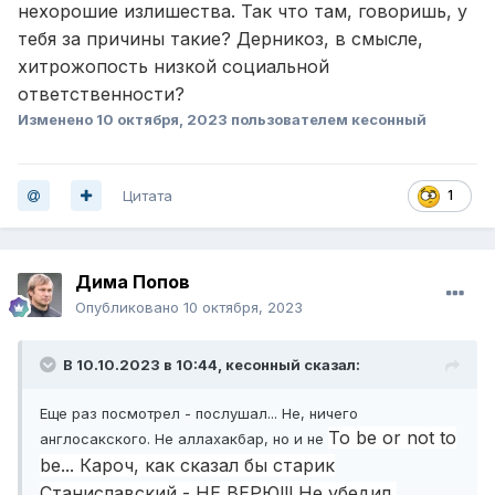
нехорошие излишества. Так что там, говоришь, у
тебя за причины такие? Дерникоз, в смысле,
хитрожопость низкой социальной
ответственности?
Изменено
10 октября, 2023
пользователем кесонный
Цитата
1
Дима Попов
Опубликовано
10 октября, 2023
В 10.10.2023 в 10:44,
кесонный
сказал:
Еще раз посмотрел - послушал... Не, ничего
To be or not to
англосакского. Не аллахакбар, но и не
be... Кароч, как сказал бы старик
Станиславский - НЕ ВЕРЮ!!! Не убедил,