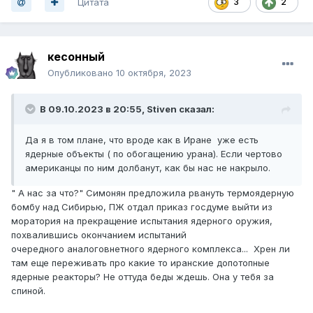
Цитата
3
2
кесонный
Опубликовано
10 октября, 2023
В 09.10.2023 в 20:55,
Stiven
сказал:
Да я в том плане, что вроде как в Иране уже есть
ядерные объекты ( по обогащению урана). Если чертово
американцы по ним долбанут, как бы нас не накрыло.
" А нас за что?" Симонян предложила рвануть термоядерную
бомбу над Сибирью, ПЖ отдал приказ госдуме выйти из
моратория на прекращение испытания ядерного оружия,
похвалившись окончанием испытаний
очередного аналоговнетного ядерного комплекса... Хрен ли
там еще переживать про какие то иранские допотопные
ядерные реакторы? Не оттуда беды ждешь. Она у тебя за
спиной.