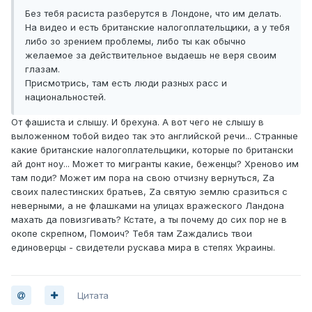
Без тебя расиста разберутся в Лондоне, что им делать.
На видео и есть британские налогоплательщики, а у тебя
либо зо зрением проблемы, либо ты как обычно
желаемое за действительное выдаешь не веря своим
глазам.
Присмотрись, там есть люди разных расс и
национальностей.
От фашиста и слышу. И брехуна. А вот чего не слышу в
выложенном тобой видео так это английской речи... Странные
какие британские налогоплательщики, которые по британски
ай донт ноу... Может то мигранты какие, беженцы? Хреново им
там поди? Может им пора на свою отчизну вернуться, Zа
своих палестинских братьев, Zа святую землю сразиться с
неверными, а не флашками на улицах вражеского Ландона
махать да повизгивать? Кстате, а ты почему до сих пор не в
окопе скрепном, Помоич? Тебя там Zаждались твои
единоверцы - свидетели рускава мира в степях Украины.
Цитата