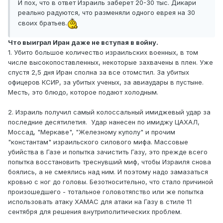
И пох, что в ответ Израиль заберет 20-30 тыс. Дикари
реально радуются, что разменяли одного еврея на 30
своих братьев.
Что выиграл Иран даже не вступая в войну.
1. Убито большое количество израильских военных, в том
числе высокопоставленных, некоторые захвачены в плен. Уже
спустя 2,5 дня Иран сполна за все отомстил. За убитых
офицеров КСИР, за убитых ученых, за авиаудары в пустыне.
Месть, это блюдо, которое подают холодным.
2. Израиль получил самый колоссальный имиджевый удар за
последние десятилетия. Удар нанесен по имиджу ЦАХАЛ,
Моссад, "Меркаве", "Железному куполу" и прочим
"константам" израильского силового мифа. Массовые
убийства в Газе и попытка зачистить Газу, это прежде всего
попытка восстановить треснувший миф, чтобы Израиля снова
боялись, а не смеялись над ним. И поэтому надо замазаться
кровью с ног до головы. Безотносительно, что стало причиной
произошедшего - тотальное головотяпство или же попытка
использовать атаку ХАМАС для атаки на Газу в стиле 11
сентября для решения внутриполитических проблем.