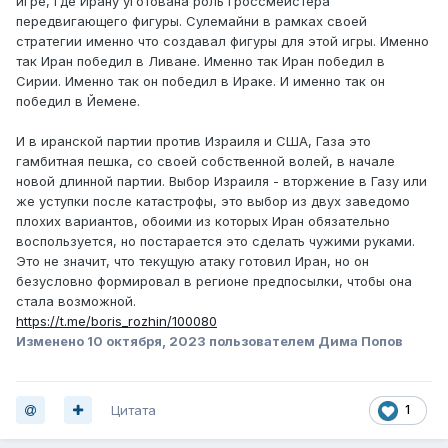
игре, где Ирану уготована роль гроссмейстера
передвигающего фигуры. Сулемайни в рамках своей
стратегии именно что создавал фигуры для этой игры. Именно
так Иран победил в Ливане. Именно так Иран победил в
Сирии. Именно так он победил в Ираке. И именно так он
победил в Йемене.
И в иранской партии против Израиля и США, Газа это
гамбитная пешка, со своей собственной волей, в начале
новой длинной партии. Выбор Израиля - вторжение в Газу или
же уступки после катастрофы, это выбор из двух заведомо
плохих вариантов, обоими из которых Иран обязательно
воспользуется, но постарается это сделать чужими руками.
Это не значит, что текущую атаку готовил Иран, но он
безусловно формировал в регионе предпосылки, чтобы она
стала возможной.
https://t.me/boris_rozhin/100080
Изменено
10 октября, 2023
пользователем Дима Попов
Цитата
1