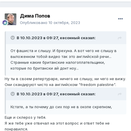
Дима Попов
Опубликовано
10 октября, 2023
В 10.10.2023 в 09:27,
кесонный
сказал:
От фашиста и слышу. И брехуна. А вот чего не слышу в
выложенном тобой видео так это английской речи...
Странные какие британские налогоплательщики,
которые по британски ай донт ноу...
Ну ты в своем репертураре, ничего не слышу, ни чего не вижу.
Они скандируют чисто на английском "freedom palestine".
В 10.10.2023 в 09:27,
кесонный
сказал:
Кстате, а ты почему до сих пор не в окопе скрепном,
Еще и склероз у тебя.
Я же тебе уже отвечал на этот вопрос и ответ тебе не
понравился.