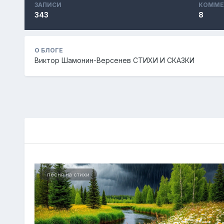
ЗАПИСИ
КОММЕ
343
8
О БЛОГЕ
Виктор Шамонин-Версенев СТИХИ И СКАЗКИ
песня на стихи