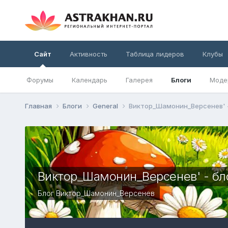
Сайт
Активность
Таблица лидеров
Клубы
Форумы
Календарь
Галерея
Блоги
Моде
Главная
Блоги
General
Виктор_Шамонин_Версенев' -
Виктор_Шамонин_Версенев' - бл
Блог
Виктор_Шамонин_Версенев