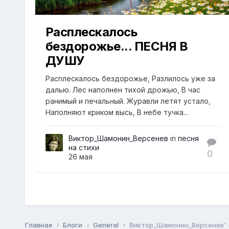
Расплескалось
бездорожье... ПЕСНЯ В
ДУШУ
Расплескалось бездорожье, Разлилось уже за
далью. Лес наполнен тихой дрожью, В час
ранимый и печальный. Журавли летят устало,
Наполняют криком высь, В небе тучка...
Виктор_Шамонин_Версенев
in
песня
на стихи
0
26 мая
Главная
Блоги
General
Виктор_Шамонин_Версенев' -