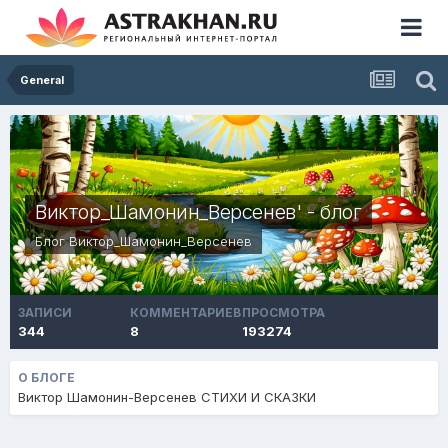
General
Виктор_Шамонин_Версенев' - блог
Блог
Виктор_Шамонин_Версенев
ЗАПИСИ
КОММЕНТАРИЕВ
ПРОСМОТРА
344
8
193274
О БЛОГЕ
Виктор Шамонин-Версенев СТИХИ И СКАЗКИ