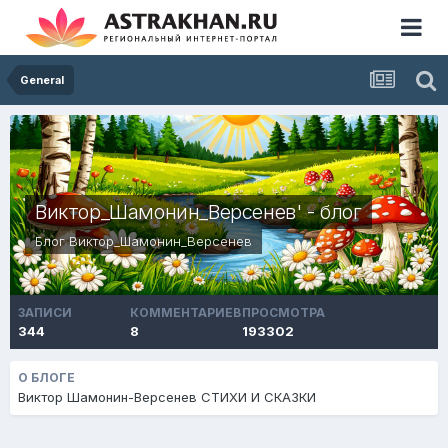
General
Виктор_Шамонин_Версенев' - блог
Блог
Виктор_Шамонин_Версенев
ЗАПИСИ
КОММЕНТАРИЕВ
ПРОСМОТРА
344
8
193302
О БЛОГЕ
Виктор Шамонин-Версенев СТИХИ И СКАЗКИ