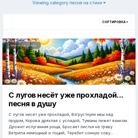
Viewing category песня на стихи
СОРТИРОВКА
песня на стихи
С лугов несёт уже прохладой...
песня в душу
С лугов несёт уже прохладой, Взгрустнули ивы над
прудом, Корова дряхлая с усладой, Туманы лижет языком.
Дрожит испуганная роща, Бросает листья на траву
Ветрила немощный и тощий, Теребит сонную сову...