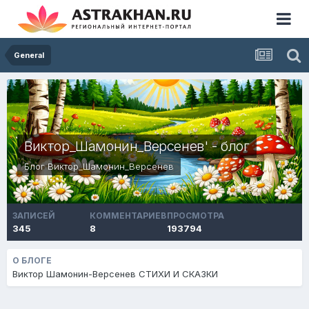
General
Виктор_Шамонин_Версенев' - блог
Блог
Виктор_Шамонин_Версенев
ЗАПИСЕЙ
КОММЕНТАРИЕВ
ПРОСМОТРА
345
8
193794
О БЛОГЕ
Виктор Шамонин-Версенев СТИХИ И СКАЗКИ