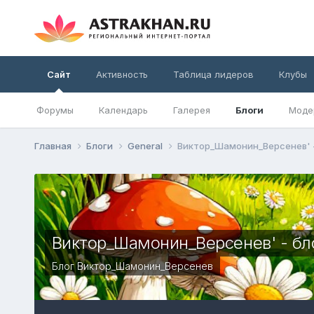
Сайт
Активность
Таблица лидеров
Клубы
Форумы
Календарь
Галерея
Блоги
Моде
Главная
Блоги
General
Виктор_Шамонин_Версенев' -
Виктор_Шамонин_Версенев' - бл
Блог
Виктор_Шамонин_Версенев