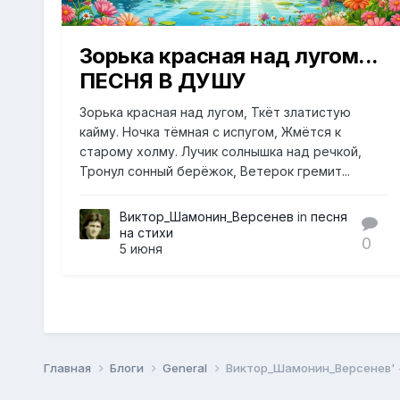
Зорька красная над лугом...
ПЕСНЯ В ДУШУ
Зорька красная над лугом, Ткёт златистую
кайму. Ночка тёмная с испугом, Жмётся к
старому холму. Лучик солнышка над речкой,
Тронул сонный берёжок, Ветерок гремит...
Виктор_Шамонин_Версенев
in
песня
на стихи
0
5 июня
Главная
Блоги
General
Виктор_Шамонин_Версенев' -