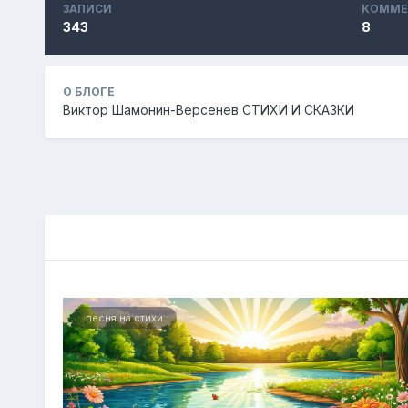
ЗАПИСИ
КОММЕ
343
8
О БЛОГЕ
Виктор Шамонин-Версенев СТИХИ И СКАЗКИ
песня на стихи