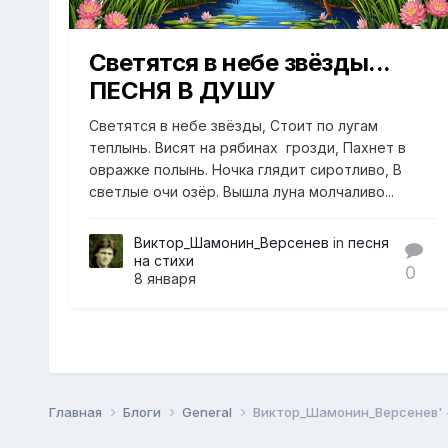
Светятся в небе звёзды...
ПЕСНЯ В ДУШУ
Светятся в небе звёзды, Стоит по лугам
теплынь. Висят на рябинах грозди, Пахнет в
овражке полынь. Ночка глядит сиротливо, В
светлые очи озёр. Вышла луна молчаливо...
Виктор_Шамонин_Версенев
in
песня
на стихи
0
8 января
Главная
Блоги
General
Виктор_Шамонин_Версенев' -