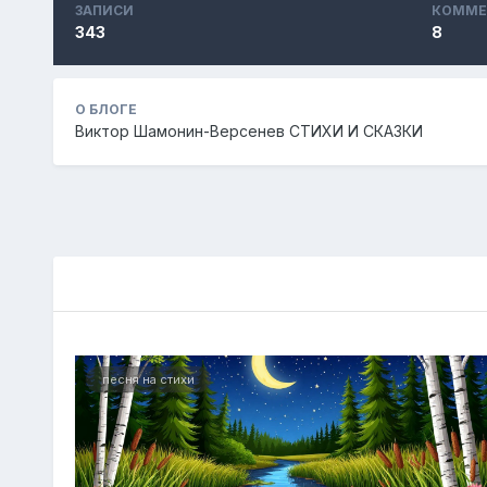
ЗАПИСИ
КОММЕ
343
8
О БЛОГЕ
Виктор Шамонин-Версенев СТИХИ И СКАЗКИ
песня на стихи