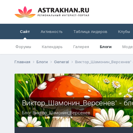
Сайт
Активность
Таблица лидеров
Клубы
Форумы
Календарь
Галерея
Блоги
Моде
Главная
Блоги
General
Виктор_Шамонин_Версенев' -
Виктор_Шамонин_Версенев' - бл
Блог
Виктор_Шамонин_Версенев