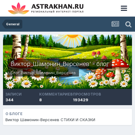
General
Виктор_Шамонин_Версенев' - блог
Блог
Виктор_Шамонин_Версенев
ЗАПИСИ
КОММЕНТАРИЕВ
ПРОСМОТРОВ
344
8
193429
О БЛОГЕ
Виктор Шамонин-Версенев СТИХИ И СКАЗКИ