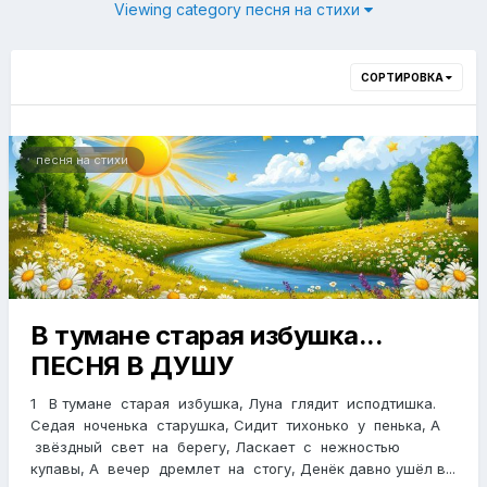
Viewing category песня на стихи
СОРТИРОВКА
песня на стихи
В тумане старая избушка...
ПЕСНЯ В ДУШУ
1 В тумане старая избушка, Луна глядит исподтишка.
Седая ноченька старушка, Сидит тихонько у пенька, А
звёздный свет на берегу, Ласкает с нежностью
купавы, А вечер дремлет на стогу, Денёк давно ушёл в...