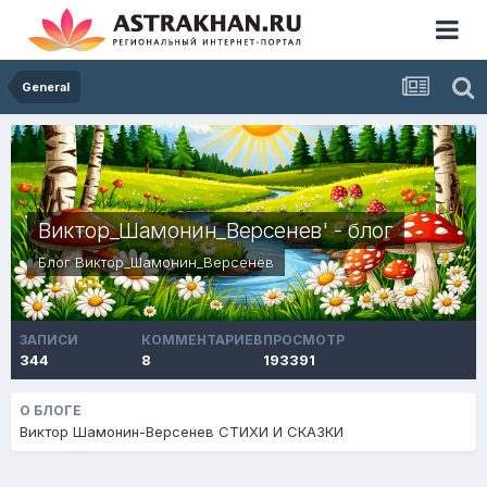
General
Виктор_Шамонин_Версенев' - блог
Блог
Виктор_Шамонин_Версенев
ЗАПИСИ
КОММЕНТАРИЕВ
ПРОСМОТР
344
8
193391
О БЛОГЕ
Виктор Шамонин-Версенев СТИХИ И СКАЗКИ