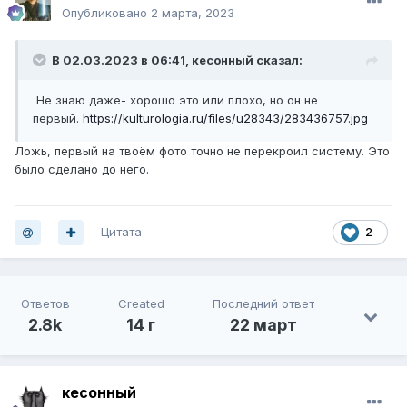
Опубликовано
2 марта, 2023
В 02.03.2023 в 06:41,
кесонный
сказал:
Не знаю даже- хорошо это или плохо, но он не
первый.
https://kulturologia.ru/files/u28343/283436757.jpg
Ложь, первый на твоём фото точно не перекроил систему. Это
было сделано до него.
Цитата
2
Ответов
Created
Последний ответ
2.8k
14 г
22 март
кесонный