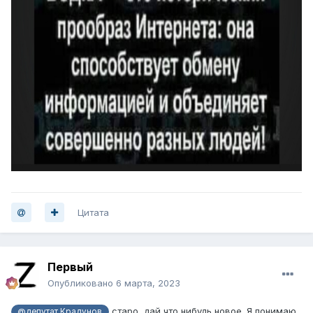
Цитата
Первый
Опубликовано
6 марта, 2023
старо, дай что нибудь новое. Я понимаю,
@депутат Крадунов