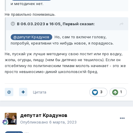
и методичек нет.
Не правильно понимаешь.
В 06.03.2023 в 16:05,
Первый
сказал:
Но, сам то включи голову,
@депутат Крадунов
попробуй, креативни что нибудь новое, я порадуюсь.
Не, пускай уж лучше методичку свою постит или про водку,
жопы, огурцы, пиццу (чем бы дитячко не тешилось). Если он
отсебятину по политическим темам молоть начинает - это же
просто невыеосимо-дикий школоловсктй бред.
Цитата
3
1
депутат Крадунов
Опубликовано
6 марта, 2023