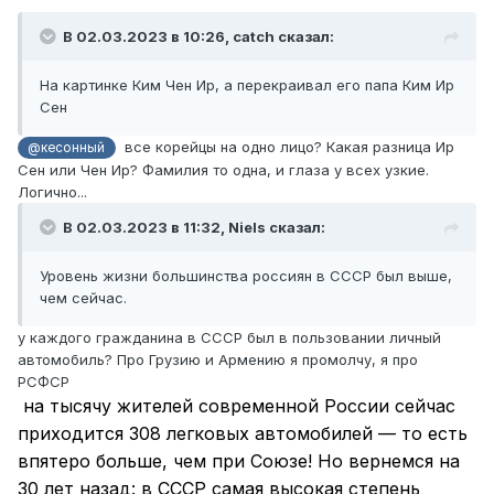
В 02.03.2023 в 10:26,
catch
сказал:
На картинке Ким Чен Ир, а перекраивал его папа Ким Ир
Сен
все корейцы на одно лицо? Какая разница Ир
@кесонный
Сен или Чен Ир? Фамилия то одна, и глаза у всех узкие.
Логично...
В 02.03.2023 в 11:32,
Niels
сказал:
Уровень жизни большинства россиян в СССР был выше,
чем сейчас.
у каждого гражданина в СССР был в пользовании личный
автомобиль? Про Грузию и Армению я промолчу, я про
РСФСР
на тысячу жителей современной России сейчас
приходится 308 легковых автомобилей — то есть
впятеро больше, чем при Союзе! Но вернемся на
30 лет назад: в СССР самая высокая степень