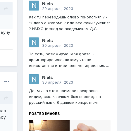
Niels
29 апреля, 2023
Как ты переводишь слово "биология" ? -
"Слово о живом" ? Или всё-таки "учение"
? ИМХО (вслед за академиком Д.С...
 кучу
Niels
30 апреля, 2023
То есть, резюмирую: моя фраза: -
проигнорирована, потому что не
вписывается в твои слепые верования. ...
Niels
30 апреля, 2023
Да, мы на этом примере прекрасно
видим, сколь точным был перевод на
русский язык. В данном конкретном...
лал
POSTED IMAGES
дьбу