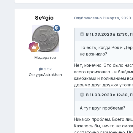
Se®gio
Опубликовано
11 марта, 2023
В 11.03.2023 в 12:30,
П
То есть, когда Рок и Де
не возникло?
Модератор
Нет, конечно. Это было нас
2.5k
всего произошло - и бан\а
Откуда:
Astrakhan
камбэками и поливанием все
дерьме друг дружку утопит
В 11.03.2023 в 12:30,
П
А тут вруг проблема?
Никаких проблем. Всего ли
Казалось бы, ничто не смож
достаточно гармонично. Пр