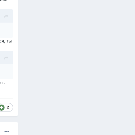
ся, ты
ет.
2