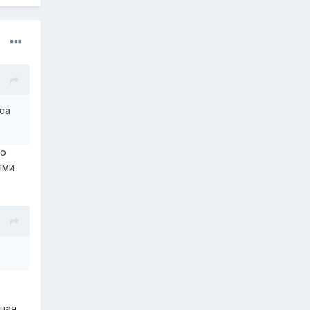
са
ко
ыми
.
чная