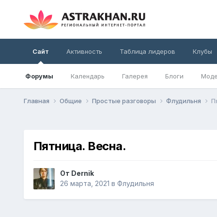
Сайт
Активность
Таблица лидеров
Клубы
Форумы
Календарь
Галерея
Блоги
Моде
Главная
Общие
Простые разговоры
Флудильня
П
Пятница. Весна.
От
Dernik
26 марта, 2021
в
Флудильня