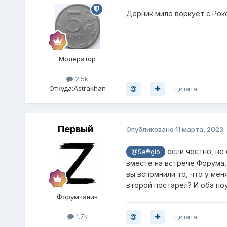
Дерник мило воркует с Роко
Модератор
2.5k
Откуда:
Astrakhan
Цитата
Первый
Опубликовано
11 марта, 2023
если честно, не 
@Se®gio
вместе на встрече Форума, 
вы вспомнили то, что у мен
второй постарел? И оба по
Форумчанин
1.7k
Цитата