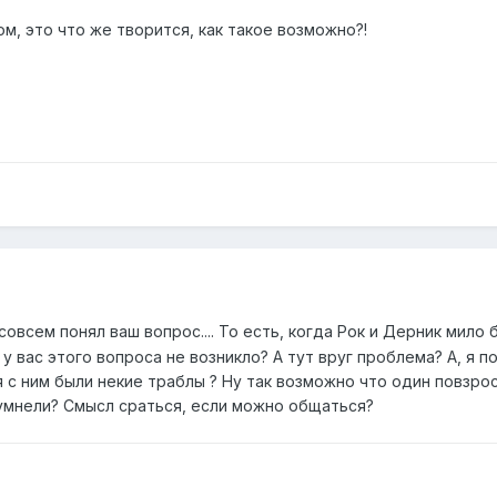
м, это что же творится, как такое возможно?!
совсем понял ваш вопрос.... То есть, когда Рок и Дерник мило 
у вас этого вопроса не возникло? А тут вруг проблема? А, я по
я с ним были некие траблы ? Ну так возможно что один повзрос
умнели? Смысл сраться, если можно общаться?