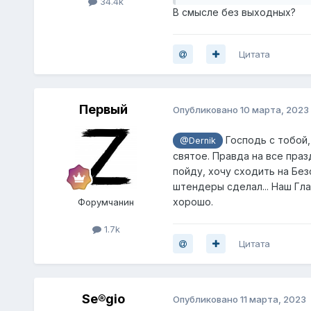
34.4k
В смысле без выходных?
Цитата
Первый
Опубликовано
10 марта, 2023
Господь с тобой,
@Dernik
святое. Правда на все праз
пойду, хочу сходить на Без
штендеры сделал... Наш Гла
хорошо.
Форумчанин
1.7k
Цитата
Se®gio
Опубликовано
11 марта, 2023