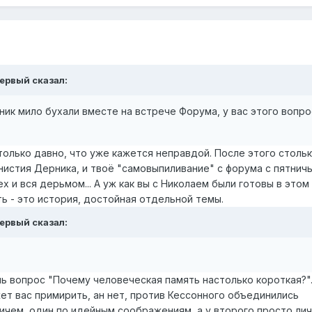
ервый
сказал:
рник мило бухали вместе на встрече Форума, у вас этого вопро
только давно, что уже кажется неправдой. После этого столь
мнистия Дерника, и твоё "самовыпиливание" с форума с пятнич
х и вся дерьмом... А уж как вы с Николаем были готовы в этом
ь - это история, достойная отдельной темы.
ервый
сказал:
шь вопрос "Почему человеческая память настолько короткая?"
ет вас примирить, ан нет, против Кессонного объединились
ичем, один по идейным соображениям, а у второго просто ли