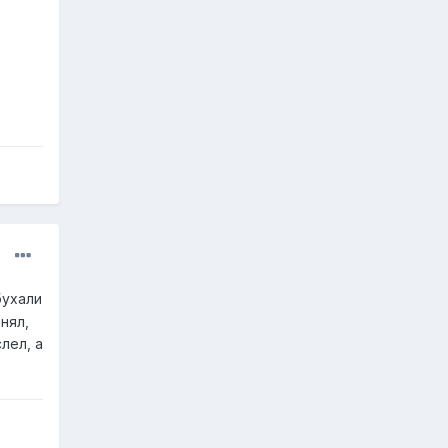
бухали
нял,
лел, а