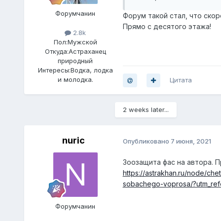
Форумчанин
Форум такой стал, что скоро
Прямо с десятого этажа!
2.8k
Пол:
Мужской
Откуда:
Астраханец
природный
Интересы:
Водка, лодка
и молодка.
Цитата
2 weeks later...
nuric
Опубликовано
7 июня, 2021
Зоозащита фас на автора. П
https://astrakhan.ru/node/che
sobachego-voprosa/?utm_re
Форумчанин