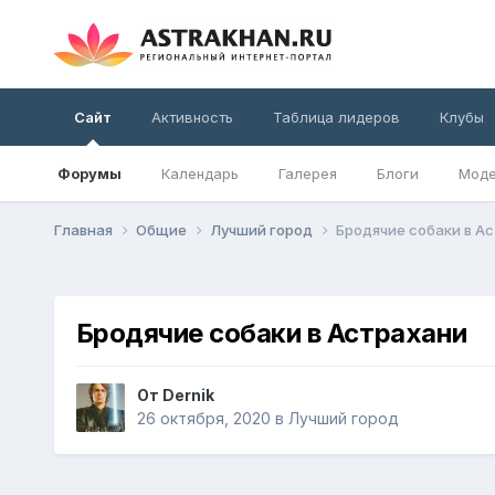
Сайт
Активность
Таблица лидеров
Клубы
Форумы
Календарь
Галерея
Блоги
Моде
Главная
Общие
Лучший город
Бродячие собаки в А
Бродячие собаки в Астрахани
От
Dernik
26 октября, 2020
в
Лучший город