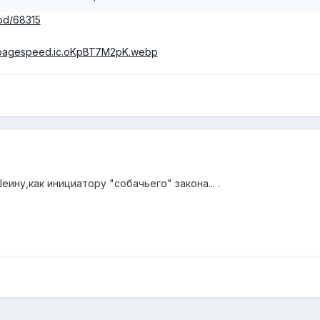
а указана была для большего резонанса. Закончив в свое вре
rod/68315
ием и проанализировав судебную практику в иных регионах, я
ано будет около 10 тысяч. Однако Верховный суд РФ в после
ам на необходимость увеличения сумм компенсаций, о чем я
написал Денис Незов.
ину,как инициатору "собачьего" закона... .