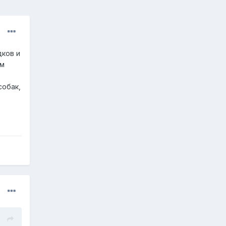
дков и
ем
собак,