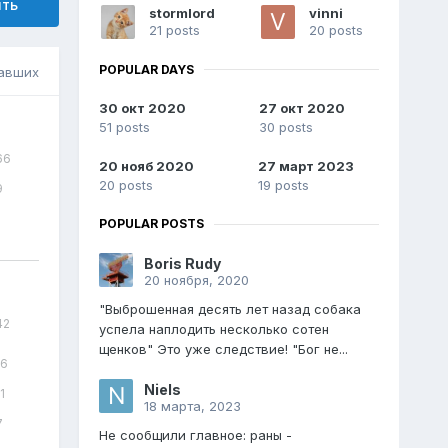
ить
stormlord
vinni
21 posts
20 posts
POPULAR DAYS
авших
30 окт 2020
27 окт 2020
51 posts
30 posts
66
20 нояб 2020
27 март 2023
20 posts
19 posts
9
1
POPULAR POSTS
Boris Rudy
20 ноября, 2020
"Выброшенная десять лет назад собака
42
успела наплодить несколько сотен
щенков" Это уже следствие! "Бог не...
16
Niels
1
18 марта, 2023
7
Не сообщили главное: раны -