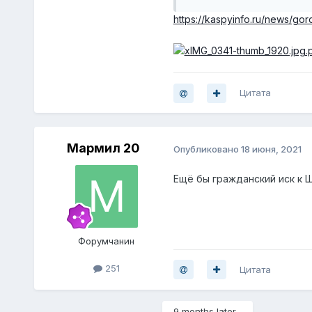
решения. Такая цена иск
https://kaspyinfo.ru/news/go
академию права с отлич
предполагал, что взыск
два года указывает суд
говорил в процессе", - 
Цитата
Мармил 20
Опубликовано
18 июня, 2021
Ещё бы гражданский иск к Ше
Форумчанин
251
Цитата
9 months later...