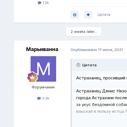
1.2k
Цитата
2 weeks later...
Марьиванна
Опубликовано
17 июня, 2021
Цитата
Астраханец, просивший 
Форумчанин
Астраханец Денис Незов
города Астрахани после
3.2k
за укус бездомной соба
взыскал в пользу истца 
"Хоть и не миллиард, н