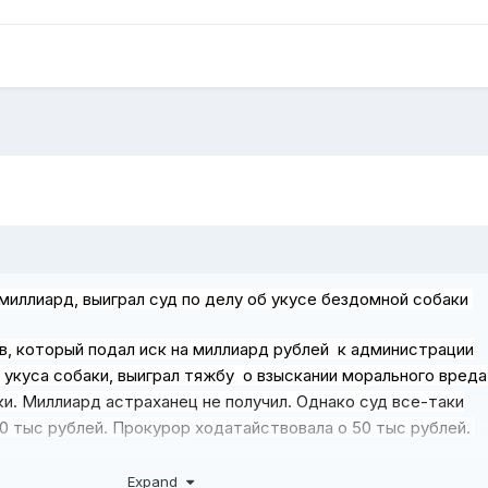
миллиард, выиграл суд по делу об укусе бездомной собаки
, который подал иск на миллиард рублей к администрации
 укуса собаки, выиграл тяжбу о взыскании морального вреда
ки. Миллиард астраханец не получил. Однако суд все-таки
10 тыс рублей. Прокурор ходатайствовала о 50 тыс рублей.
о здесь дело было не в сумме, а в самом факте положительно
Expand