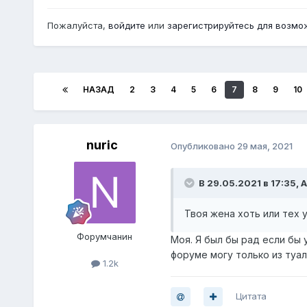
Пожалуйста,
войдите
или
зарегистрируйтесь
для возмож
НАЗАД
2
3
4
5
6
7
8
9
10
nuric
Опубликовано
29 мая, 2021
В 29.05.2021 в 17:35,
А
Твоя жена хоть или тех у
Форумчанин
Моя. Я был бы рад если бы 
форуме могу только из туа
1.2k
Цитата