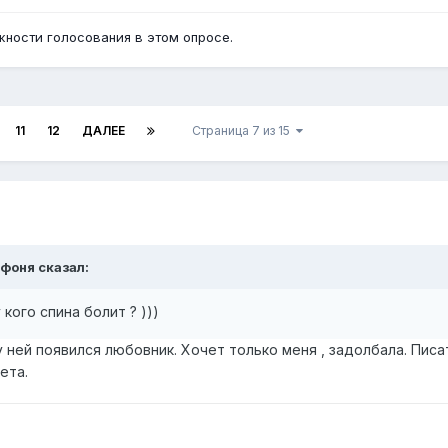
ности голосования в этом опросе.
11
12
ДАЛЕЕ
Страница 7 из 15
фоня
сказал:
 кого спина болит ? )))
у ней появился любовник. Хочет только меня , задолбала. Писа
лета.