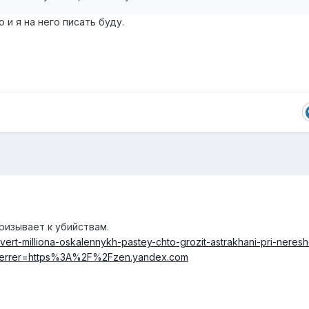
 и я на него писать буду.
ризывает к убийствам.
tvert-milliona-oskalennykh-pastey-chto-grozit-astrakhani-pri-neresh
ferrer=https%3A%2F%2Fzen.yandex.com