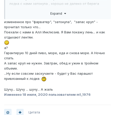
лодка с нами затонула , хорошо не далеко от берега
были , с рюкзаками в мае пришлось плыть , 2 телефона
Expand
угробил и круп месячный запас половина потом
зацвел....
измененное про "фарватер", "затонула", "запас круп" -
https://vk.com/videos7177878?z=video-
прочитал только что...
192909069_456239020%2Fpl_7177878_-2
Поехали с нами в Алл Инклюзив. Я Вам покажу лень... и как
отдыхают лентяи.
а?
Гарантирую 10 дней пиво, море, еда и снова море. А Ночью
спать.
А запас круп не нужен. Завтрак, обед и ужин в тройном
объеме.
...Ну если совсем заскучаете - будет у Вас парашют
привязанный к лодке.
Шучу... Шучу ... шучу... А жаль
Изменено
18 июля, 2020
пользователем m1_1976
Цитата