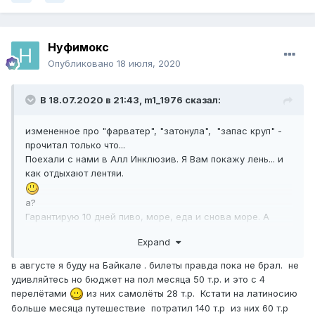
Нуфимокс
Опубликовано
18 июля, 2020
В 18.07.2020 в 21:43,
m1_1976
сказал:
измененное про "фарватер", "затонула", "запас круп" -
прочитал только что...
Поехали с нами в Алл Инклюзив. Я Вам покажу лень... и
как отдыхают лентяи.
а?
Гарантирую 10 дней пиво, море, еда и снова море. А
Ночью спать.
Expand
А запас круп не нужен. Завтрак, обед и ужин в тройном
объеме.
в августе я буду на Байкале . билеты правда пока не брал. не
...Ну если совсем заскучаете - будет у Вас парашют
удивляйтесь но бюджет на пол месяца 50 т.р. и это с 4
привязанный к лодке.
перелётами
из них самолёты 28 т.р. Кстати на латиносию
больше месяца путешествие потратил 140 т.р из них 60 т.р