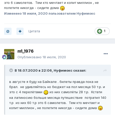
Шучу... Шучу ... шучу... А жаль
это 6 самолетов. Тем кто мечтает и копит миллион , не
полетите никогда - сидите дома
Изменено
18 июля, 2020
пользователем Нуфимокс
Цитата
1
m1_1976
Опубликовано
18 июля, 2020
В 18.07.2020 в 22:06,
Нуфимокс
сказал:
в августе я буду на Байкале . билеты правда пока не
брал. не удивляйтесь но бюджет на пол месяца 50 т.р. и
это с 4 перелётами
из них самолёты 28 т.р. Кстати
на латиносию больше месяца путешествие потратил 140
т.р из них 60 т.р это 6 самолетов. Тем кто мечтает и
копит миллион , не полетите никогда - сидите дома