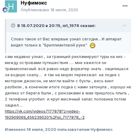
Нуфимокс
Опубликовано
18 июля, 2020
В 18.07.2020 в 20:15,
m1_1976
сказал:
Слово такое от Вас впервые узнал сегодня... И аппарат
видел только в "Бриллиантовой руке"
сам недавно узнал , за границей рекламируют туры на них -
между островами путешествия ..... мне кажется он
травмоопасный. всё равно надо форватер знать . зацепишься
за водную скалу.... я так на морях переезжал на лодке с
мотором джонсон, не могли выйти с бухты , весь винт
разбили , в конечном итоге лодка с нами затонула , хорошо не
далеко от берега были , с рюкзаками в мае пришлось плыть ,
2 телефона угробил и круп месячный запас половина потом
зацвел....
https://vk.com/videos7177878?z=video-
192909069_456239020%2Fpl_7177878_-2
Изменено
18 июля, 2020
пользователем Нуфимокс