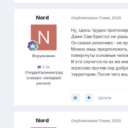
Nord
Опубликовано
11 мая, 2025
Ну, здесь трудно прогнози
Даже Сам Христос не указ
Он сказал уклончиво - не пр
Можно лишь предположить, 
повергнуты основные чело
Форумчанин
И это случится по их же ин
5.2k
агрессию против сид добра
Откуда:
Калининград
территории. После чего во
(северо-западный
регион)
Цитата
Nord
Опубликовано
11 мая, 2025