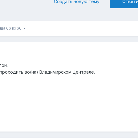
Создать новую тему
Ответ
ица 66 из 66
пой.
проходить во(на) Владимирском Централе.