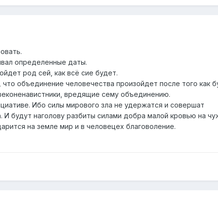
ровать.
ывал определенные даты.
ойдет род сей, как всё сие будет.
что объединение человечества произойдет после того как б
веконенавистники, вредящие сему объединению.
ициативе. Ибо силы мирового зла не удержатся и совершат
. И будут наголову разбиты силами добра малой кровью на чу
царится на земле мир и в человецех благоволение.