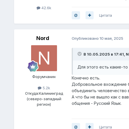
42.6k
Цитата
Nord
Опубликовано
10 мая, 2025
В 10.05.2025 в 17:41,
N
Для этого есть какие-т
Форумчанин
Конечно есть.
Добровольное вхождение бо
5.2k
объединить человечество в
Откуда:
Калининград
А что бы не вышло как с в
(северо-западный
общения - Русский Язык.
регион)
Цитата