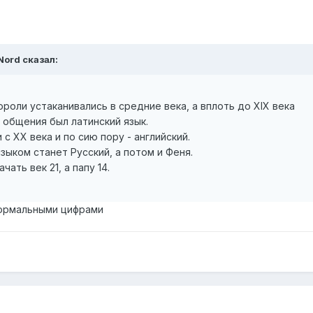
Nord
сказал:
ороли устаканивались в средние века, а вплоть до XIX века
общения был латинский язык.
 с XX века и по сию пору - английский.
ыком станет Русский, а потом и Феня.
ать век 21, а папу 14.
нормальными цифрами