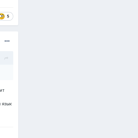
5
ит
 язык