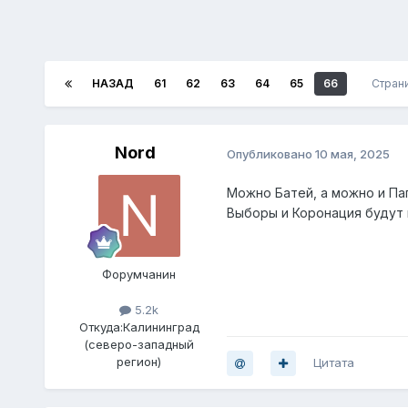
НАЗАД
61
62
63
64
65
66
Стран
Nord
Опубликовано
10 мая, 2025
Можно Батей, а можно и Па
Выборы и Коронация будут 
Форумчанин
5.2k
Откуда:
Калининград
(северо-западный
регион)
Цитата