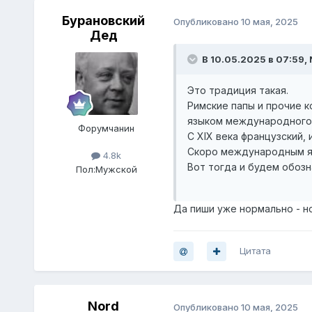
Бурановский
Опубликовано
10 мая, 2025
Дед
В 10.05.2025 в 07:59,
Это традиция такая.
Римские папы и прочие к
языком международного 
Форумчанин
С XIX века французский, и
Скоро международным яз
4.8k
Вот тогда и будем обознач
Пол:
Мужской
Да пиши уже нормально - 
Цитата
Nord
Опубликовано
10 мая, 2025