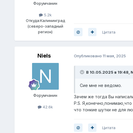
Форумчанин
5.2k
Откуда:
Калининград
(северо-западный
регион)
Цитата
Niels
Опубликовано
11 мая, 2025
В 10.05.2025 в 19:48,
N
Сие мне не ведомо.
Форумчанин
Зачем же тогда Вы написал
P.S. Я,конечно,понимаю,что
42.6k
что тонкие шутки не для л
Цитата