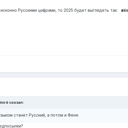
 исконно Русскими цифрами, то 2025 будет выглядеть так:
҂вк҃
Nord
сказал:
ыком станет Русский, а потом и Феня.
редпосылки?