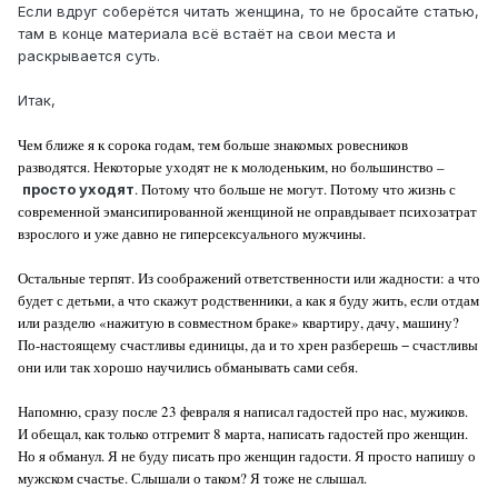
Если вдруг соберётся читать женщина, то не бросайте статью,
там в конце материала всё встаёт на свои места и
раскрывается суть.
Итак,
Чем ближе я к сорока годам, тем больше знакомых ровесников
разводятся. Некоторые уходят не к молоденьким, но большинство –
. Потому что больше не могут. Потому что жизнь с
просто уходят
современной эмансипированной женщиной не оправдывает психозатрат
взрослого и уже давно не гиперсексуального мужчины.
Остальные терпят. Из соображений ответственности или жадности: а что
будет с детьми, а что скажут родственники, а как я буду жить, если отдам
или разделю «нажитую в совместном браке» квартиру, дачу, машину?
По-настоящему счастливы единицы, да и то хрен разберешь − счастливы
они или так хорошо научились обманывать сами себя.
Напомню, сразу после 23 февраля я написал гадостей про нас, мужиков.
И обещал, как только отгремит 8 марта, написать гадостей про женщин.
Но я обманул. Я не буду писать про женщин гадости. Я просто напишу о
мужском счастье. Слышали о таком? Я тоже не слышал.