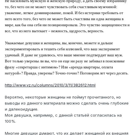
Не насиловать мужскую и женскую природу, а дать своему избраннику
то, без чего он не может чувствовать себя счастливым мужчиной:
уважение, легкое доминирование, покой. И без истерики требовать от
него всего того, без чего не может быть счастлива ни одна женщина в
мире, как бы она себя ни позиционировала. Это чувство защищенности и
все, что из него вытекает − нежность, щедрость, верность.
Уважаемые девушки и женщины, вы, конечно, можете и дальше
экспериментировать и тешить себя иллюзией, что ваш эксперимент
удачный. Я даже не удивлюсь, что ваше мнение подтвердит ваш муж.
Вот только уверены ли вы, что он еще ни разу не забивал в поисковике
фразу «секретарша с интимом»? Или «аренда квартиры, оплата
натурой»? Правда, уверены? Точно-точно? Поговорим лет через десять.
http://www.vz.ru/columns/2010/3/11/382612.html
Вероятно, некоторые женщины не поймут прочитанного, но
выводы из данного материала можно сделать очень глубокие
и далекоидущие.
Моя девушка, например, с данной статьёй согласилась на
100%.
Многие девушки думают, что их делает женщиной их внешняя