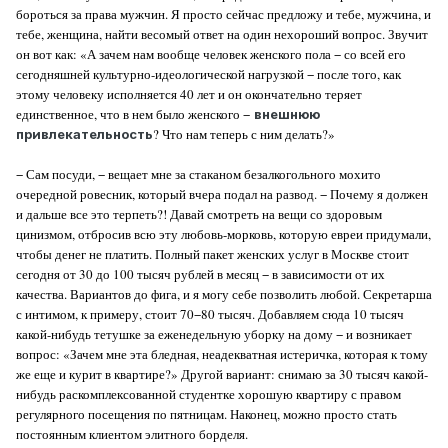
бороться за права мужчин. Я просто сейчас предложу и тебе, мужчина, и
тебе, женщина, найти весомый ответ на один нехороший вопрос. Звучит
он вот как: «А зачем нам вообще человек женского пола − со всей его
сегодняшней культурно-идеологической нагрузкой − после того, как
этому человеку исполняется 40 лет и он окончательно теряет
единственное, что в нем было женского −
внешнюю
? Что нам теперь с ним делать?»
привлекательность
− Сам посуди, − вещает мне за стаканом безалкогольного мохито
очередной ровесник, который вчера подал на развод. − Почему я должен
и дальше все это терпеть?! Давай смотреть на вещи со здоровым
цинизмом, отбросив всю эту любовь-морковь, которую евреи придумали,
чтобы денег не платить. Полный пакет женских услуг в Москве стоит
сегодня от 30 до 100 тысяч рублей в месяц − в зависимости от их
качества. Вариантов до фига, и я могу себе позволить любой. Секретарша
с интимом, к примеру, стоит 70−80 тысяч. Добавляем сюда 10 тысяч
какой-нибудь тетушке за еженедельную уборку на дому − и возникает
вопрос: «Зачем мне эта бледная, неадекватная истеричка, которая к тому
же еще и курит в квартире?» Другой вариант: снимаю за 30 тысяч какой-
нибудь раскомплексованной студентке хорошую квартиру с правом
регулярного посещения по пятницам. Наконец, можно просто стать
постоянным клиентом элитного борделя.