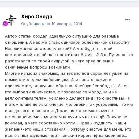
Хиро Онода
Опубликовано
19 января, 2014
Автор статьи создал идеальную ситуацию для разрыва
отношений. А как же страх одинокой болезненной старости?
Непонимание со стороны детей? А что будет с твоей
постаревший женой, как сложится её жизнь? Это Путин легко
разбежался со своей супругой, у него вряд ли выше
означенные вопросы возникали.
Многие из моих знакомых, из тех кто под сорок лет ушёл из
семьи к молодым любовницам. Или просто пожив в
одиночестве, вернулись обратно. Хлебнув "свободы"... А те,
кто выбрал одиночество, с походами по молодым и не
целлюлитным телам, усиленно делают вид что счастливы... Я,
в этом плане не исключение. Человеки, так устроенны, что им
всегда чего-то хочется. Достигая желаемого, мы не
останавливаемся, мечтаем получить что-то ещё. Подчас не
понимая, а чего собственно хотим... Правы буддисты...наши
желания-это наши страдания. Поэтому счастье для меня, это
всего лишь одноименный японский иероглиф на моей аве...