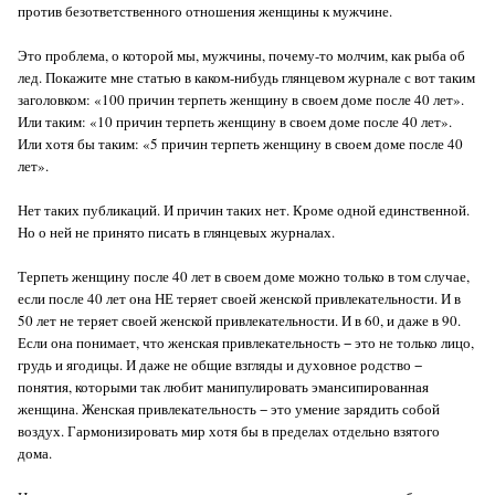
против безответственного отношения женщины к мужчине.
Это проблема, о которой мы, мужчины, почему-то молчим, как рыба об
лед. Покажите мне статью в каком-нибудь глянцевом журнале с вот таким
заголовком: «100 причин терпеть женщину в своем доме после 40 лет».
Или таким: «10 причин терпеть женщину в своем доме после 40 лет».
Или хотя бы таким: «5 причин терпеть женщину в своем доме после 40
лет».
Нет таких публикаций. И причин таких нет. Кроме одной единственной.
Но о ней не принято писать в глянцевых журналах.
Терпеть женщину после 40 лет в своем доме можно только в том случае,
если после 40 лет она НЕ теряет своей женской привлекательности. И в
50 лет не теряет своей женской привлекательности. И в 60, и даже в 90.
Если она понимает, что женская привлекательность − это не только лицо,
грудь и ягодицы. И даже не общие взгляды и духовное родство −
понятия, которыми так любит манипулировать эмансипированная
женщина. Женская привлекательность − это умение зарядить собой
воздух. Гармонизировать мир хотя бы в пределах отдельно взятого
дома.