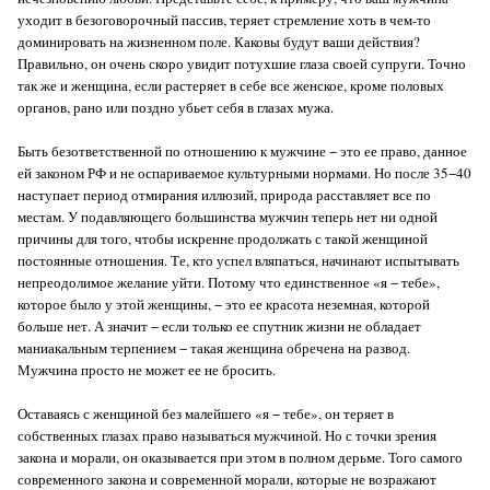
уходит в безоговорочный пассив, теряет стремление хоть в чем-то
доминировать на жизненном поле. Каковы будут ваши действия?
Правильно, он очень скоро увидит потухшие глаза своей супруги. Точно
так же и женщина, если растеряет в себе все женское, кроме половых
органов, рано или поздно убьет себя в глазах мужа.
Быть безответственной по отношению к мужчине − это ее право, данное
ей законом РФ и не оспариваемое культурными нормами. Но после 35−40
наступает период отмирания иллюзий, природа расставляет все по
местам. У подавляющего большинства мужчин теперь нет ни одной
причины для того, чтобы искренне продолжать с такой женщиной
постоянные отношения. Те, кто успел вляпаться, начинают испытывать
непреодолимое желание уйти. Потому что единственное «я − тебе»,
которое было у этой женщины, − это ее красота неземная, которой
больше нет. А значит − если только ее спутник жизни не обладает
маниакальным терпением − такая женщина обречена на развод.
Мужчина просто не может ее не бросить.
Оставаясь с женщиной без малейшего «я − тебе», он теряет в
собственных глазах право называться мужчиной. Но с точки зрения
закона и морали, он оказывается при этом в полном дерьме. Того самого
современного закона и современной морали, которые не возражают