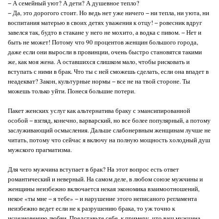
− А семейный уют? А дети? А душевное тепло?
− Да, это дорогого стоит. Но ведь нет уже ничего − ни тепла, ни уюта, ни
воспитания матерью в своих детях уважения к отцу! − ровесник вдруг
завелся так, будто в стакане у него не мохито, а водка с пивом. − Нет и
быть не может! Потому что 90 процентов женщин большого города,
даже если они выросли в провинции, очень быстро становятся такими
же, как моя жена. А оставшихся слишком мало, чтобы рисковать и
вступать с ними в брак. Что ты с ней сможешь сделать, если она впадет в
неадекват? Закон, культурные нормы − все не на твой стороне. Ты
можешь только уйти. Понеся большие потери.
Пакет женских услуг как альтернатива браку с эмансипированной
особой − взгляд, конечно, варварский, но все более популярный, а потому
заслуживающий осмысления. Дальше слабонервным женщинам лучше не
читать, потому что сейчас я включу на полную мощность холодный душ
мужского прагматизма.
Для чего мужчина вступает в брак? На этот вопрос есть ответ
романтический и неверный. На самом деле, в любом союзе мужчины и
женщины неизбежно включается некая экономика взаимоотношений,
некое «ты мне − я тебе» − и нарушение этого неписаного регламента
неизбежно ведет если не к разрушению брака, то уж точно к
исчезновению любви. Представьте себе, к примеру, что ваш мужчина