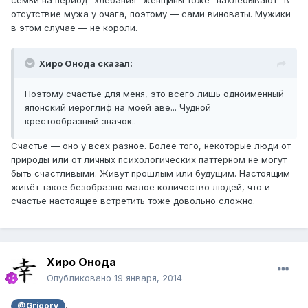
семьи на период "хлебания" женщины тоже "нахлёбывают" в
отсутствие мужа у очага, поэтому — сами виноваты. Мужики
в этом случае — не короли.
Хиро Онода сказал:
Поэтому счастье для меня, это всего лишь одноименный
японский иероглиф на моей аве... Чудной
крестообразный значок..
Счастье — оно у всех разное. Более того, некоторые люди от
природы или от личных психологических паттерном не могут
быть счастливыми. Живут прошлым или будущим. Настоящим
живёт такое безобразно малое количество людей, что и
счастье настоящее встретить тоже довольно сложно.
Хиро Онода
Опубликовано
19 января, 2014
,
@Grigory