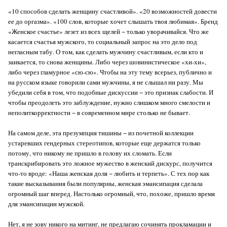
«10 способов сделать женщину счастливой». «20 возможностей довести
ее до оргазма». «100 слов, которые хочет слышать твоя любимая». Бренд
«Женское счастье» лезет из всех щелей − только уворачивайся. Что же
касается счастья мужского, то социальный запрос на это дело под
негласным табу. О том, как сделать мужчину счастливым, если кто и
заикается, то снова женщины. Либо через шовинистическое «хи-хи»,
либо через гламурное «сю-сю». Чтобы на эту тему всерьез, публично и
на русском языке говорили сами мужчины, я не слышал ни разу. Мы
убедили себя в том, что подобные дискуссии − это признак слабости. И
чтобы преодолеть это заблуждение, нужно слишком много смелости и
неполиткорректности − в современном мире столько не бывает.
На самом деле, эта презумпция тишины − из почетной коллекции
устаревших гендерных стереотипов, которые еще держатся только
потому, что никому не пришло в голову их сломать. Если
транскрибировать это ложное мужество в женский дискурс, получится
что-то вроде: «Наша женская доля − любить и терпеть». С тех пор как
такие высказывания были популярны, женская эмансипация сделала
огромный шаг вперед. Настолько огромный, что, похоже, пришло время
для эмансипации мужской.
Нет, я не зову никого на митинг, не предлагаю сочинять прокламации и