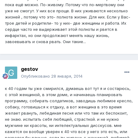
пока ещё можно. По-живому. Потому что по-мертвому они
уже не смогут. У них все проще. В них уживаются несколько
жизней , потому что это- полнота жизни. Для них. Если у Вас-
трое детей и родители- то у них- две женщины и работа. Их
сердце часто не выдерживает этой полноты и рвется в
инфарктах, но они продолжают менять нашу жизнь,
завоевывать и снова рвать. Они такие...
gestov
Опубликовано
28 января, 2014
к 40 годам ты уже смирился, думаешь вот тут я и состарюсь,
с этой женщиной, в этом доме, и начинаешь планировать
программу, собирать солдатиков, заводишь любимое кресло,
собаку, готовишься к отдыху, а вот женщина в это время
желает рвануть, лебединая песня или что там их беспокоит,
не знаю. испытать себя любящей, страстной. и не нужно
мужчине ни красоты, ни интелектуальных дисскусов. мне
кажется он вообще уверен к 40 что все у него это есть, или
развелся бы раньше, если ты живешь с женщиной, любимой,