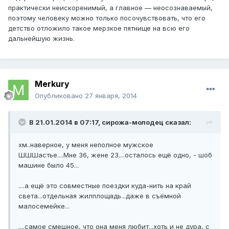
практически неискоренимый, а главное — неосознаваемый,
поэтому человеку можно только посочувствовать, что его
детство отложило такое мерзкое пятнище на всю его
дальнейшую жизнь.
Merkury
Опубликовано
27 января, 2014
В 21.01.2014 в 07:17, сирожа-молодец сказал:
хм..наверное, у меня неполное мужское
ШШШастье....Мне 36, жене 23....осталось ещё одно, - шоб
машине было 45...
....а ещё это совместные поездки куда-нить на край
света...отдельная жилплощадь...даже в съёмной
малосемейке...
....самое смешное, что она меня любит...хоть и не дура, с