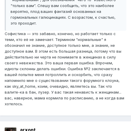
"только вам". Спешу вам сообщить, что это наиболее
вероятно, плод ваших фантазий основанных на
гормональных галюцинациях. С возрастом, к счастью,
это проходит.
Софистика — это забавно, конечно, но работает только с
теми, кто её не замечает. Термином "нормальные" я
обозначил не знание, доступное только мне, а знание, не
доступное вам. В этом есть большая разница, потому что вы
действительно ни черта не понимаете в женщинах в силу
своего невежества. Это ваша первая ошибка. Впрочем,
идиоты склонны делать ошибки. Ошибка №2 заключается в
вашей попытке меня потроллить и оскорбить, что сразу
напомнило мне о существовании такого форумного клоуна,
как sky_at_home, коим, очевидно, являетесь вы. Так что
валите-ка в бан, лузер. У вас такая ненависть к женщинам...
вас, наверное, мама кормила по расписанию, а не когда вам
хотелось.
arxont