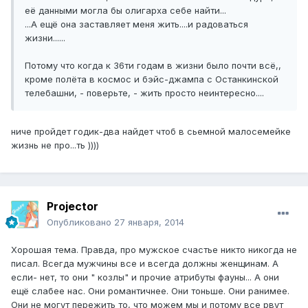
её данными могла бы олигарха себе найти...
...А ещё она заставляет меня жить....и радоваться
жизни......
Потому что когда к 36ти годам в жизни было почти всё,,
кроме полёта в космос и бэйс-джампа с Останкинской
телебашни, - поверьте, - жить просто неинтересно....
ниче пройдет годик-два найдет чтоб в сьемной малосемейке
жизнь не про...ть ))))
Projector
Опубликовано
27 января, 2014
Хорошая тема. Правда, про мужское счастье никто никогда не
писал. Всегда мужчины все и всегда должны женщинам. А
если- нет, то они " козлы" и прочие атрибуты фауны... А они
ещё слабее нас. Они романтичнее. Они тоньше. Они ранимее.
Они не могут пережить то, что можем мы и потому все рвут