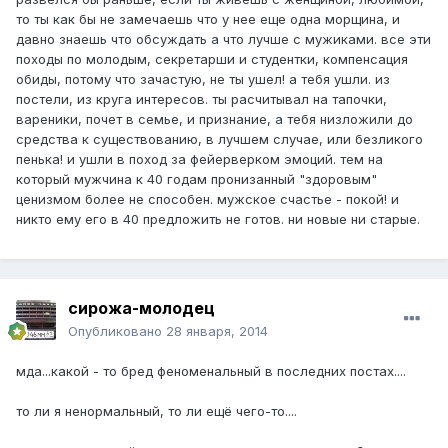
то ты как бы не замечаешь что у нее еще одна морщина, и
давно знаешь что обсуждать а что лучше с мужиками. все эти
походы по молодым, секретарши и студентки, компенсация
обиды, потому что зачастую, не ты ушел! а тебя ушли. из
постели, из круга интересов. ты расчитывал на тапочки,
вареники, почет в семье, и признание, а тебя низложили до
средства к существованию, в лучшем случае, или безликого
пенька! и ушли в поход за фейерверком эмоций. тем на
который мужчина к 40 годам пронизанный "здоровым"
ценизмом более не способен. мужское счастье - покой! и
никто ему его в 40 предложить не готов. ни новые ни старые.
сирожа-молодец
Опубликовано
28 января, 2014
мда...какой - то бред феноменальный в последних постах....
то ли я ненормальный, то ли ещё чего-то....