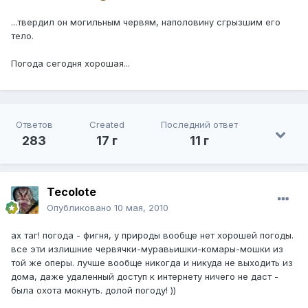
...твердил он могильным червям, наполовину сгрызшим его
тело.
Погода сегодня хорошая...
Ответов
Created
Последний ответ
283
17 г
11 г
Tecolote
Опубликовано
10 мая, 2010
ах таг! погода - фигня, у природы вообще нет хорошей погоды.
все эти излишние червячки-муравьишки-комары-мошки из
той же оперы. лучше вообще никогда и никуда не выходить из
дома, даже удаленный доступ к интернету ничего не даст -
была охота мокнуть. долой погоду! ))