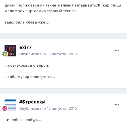
дурак чтоли савсем7 такие желания загадывать7!!! жар птицы
мало?! хоч ещё семиметровый тенис7
задолбала клава уже....
exi77
Опубликовано
15 августа, 2010
... познакомься с верой...
пошёл мусор выкидывать...
#$трелоk#
Опубликовано
15 августа, 2010
...и себя не забудь...