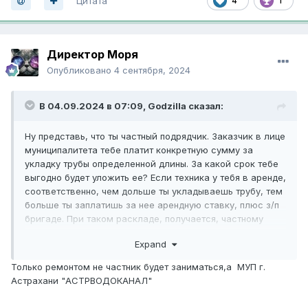
Цитата
4
1
Директор Моря
Опубликовано
4 сентября, 2024
В 04.09.2024 в 07:09,
Godzilla
сказал:
Ну представь, что ты частный подрядчик. Заказчик в лице
муниципалитета тебе платит конкретную сумму за
укладку трубы определенной длины. За какой срок тебе
выгодно будет уложить ее? Если техника у тебя в аренде,
соответственно, чем дольше ты укладываешь трубу, тем
больше ты заплатишь за нее арендную ставку, плюс з/п
бригаде. При таком раскладе, получается, частному
подрядчику будет выгоднее уложить трубу за как можно
Expand
меньший срок.
Только ремонтом не частник будет заниматься,а МУП г.
Астрахани "АСТРВОДОКАНАЛ"