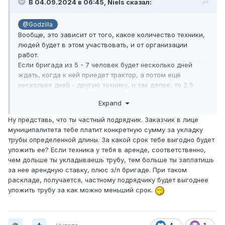
В 04.09.2024 в 06:45,
Niels
сказал:
@Godzilla
Вообще, это зависит от того, какое количество техники,
людей будет в этом участвовать, и от организации
работ.
Если бригада из 5 - 7 человек будет несколько дней
ждать, когда к ней приедет трактор, а потом ещё
несколько дней - другую технику, и так далее, то 2,5
месяца, наверное, самое то.
Expand
Ну представь, что ты частный подрядчик. Заказчик в лице
муниципалитета тебе платит конкретную сумму за укладку
трубы определенной длины. За какой срок тебе выгодно будет
уложить ее? Если техника у тебя в аренде, соответственно,
чем дольше ты укладываешь трубу, тем больше ты заплатишь
за нее арендную ставку, плюс з/п бригаде. При таком
раскладе, получается, частному подрядчику будет выгоднее
уложить трубу за как можно меньший срок.