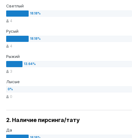
Светлый
4
Русый
4
Рыжий
3
Лысые
0
2. Наличие пирсинга/тату
Да