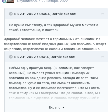
Опубликовано
22 ноября, 2022
В 22.11.2022 в 05:04,
Dernik
сказал:
Не нужна импотенту, а так здоровый мужик мечтает о
такой. Естественно, в постели.
Здоровый человек мечтает о гармоничных отношениях. Из
представленных тобой вводных данных, как правило, выходят
некрепкие, недолговечные союзы и токсичные отношения.
В 22.11.2022 в 05:14,
Dernik
сказал:
Пойми одну простую вещь ( и запомни, как говорит
Кесонный), не бывает умных женщин. Природа их
заточила на рождение ребенка, отсюда их опять таки
природное чутье на того, кто сможет обеспечить
потомство. Ну и её любимое величество. Это мы опять
таки к тому как мы выбираем. Что до любви... Стас, мы
гормональные существа. И любовь между мужчиной и
женщиной лишь тестостерон, что влияет на либидо. Всё.
Expand
Далее процесс узнавания и спад. Ах, да, чтобы не