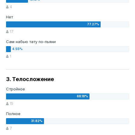
4
Нет
17
Сам набью тату по-пьяни
1
3. Телосложение
Стройное
15
Полное
7