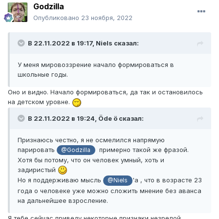
Godzilla
Опубликовано
23 ноября, 2022
В 22.11.2022 в 19:17,
Niels
сказал:
У меня мировоззрение начало формироваться в
школьные годы.
Оно и видно. Начало формироваться, да так и остановилось
на детском уровне.
В 22.11.2022 в 19:24,
Öde ö
сказал:
Признаюсь честно, я не осмелился напрямую
парировать
примерно такой же фразой.
@Godzilla
Хотя бы потому, что он человек умный, хоть и
задиристый
Но я поддерживаю мысль
'a , что в возрасте 23
@Niels
года о человеке уже можно сложить мнение без аванса
на дальнейшее взросление.
Я тебе сейчас приведу некоторые признаки незрелой