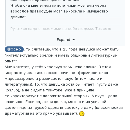
Чтобы она мне этими пятилетними мозгами через
взрослое правосудие мозг выносила и имущество
делила?
Ругаться надо с похожими на себя людьми. Так хоть
какой-то смысл.
Expand
, ты считаешь, что в 23 года девушка может быть
@Öde ö
"интеллектуально зрелой и иметь обширный литературный
опыт"?
Мне кажется, у тебя чересчур завышена планка. В этом
возрасте у человека только начинает формироваться
мировоззрение и развивается вкус (в том числе и
литературный). То, что девушка хотя бы читает (пусть даже
Коэльо), а не сидит в тик-токе, уже в принципе
ее характеризует с положительной стороны. А вкус - дело
наживное. Если задаться целью, можно и из уличной
цветочницы из трущоб сделать светскую даму (классическая
драматургия на это прямо указывает).