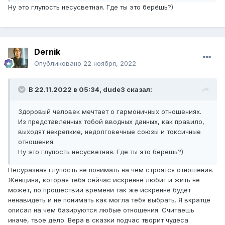
вестись на притягательную женщину пойми наконец, что
Ну это глупость несусветная. Где ты это берёшь?)
она использует "демо вариант", рекламную версию,
после чего по прошествии времени ты уже увидишь
реального человека с косяками. Насколько они будут
цеплять тебя, вопрос построения дальнейшей жизни. Ну
Dernik
и с ее точки зрения, нужен ли ей параноик, заточенный
на стерильную чистоту и контроль, вопрос риторический.
Опубликовано
22 ноября, 2022
Это не о тебе, естественно. И в заключение отличные
слова "Антибиотика"
В 22.11.2022 в 05:34,
dude3
сказал:
Здоровый человек мечтает о гармоничных отношениях.
Из представленных тобой вводных данных, как правило,
выходят некрепкие, недолговечные союзы и токсичные
отношения.
Ну это глупость несусветная. Где ты это берёшь?)
Несуразная глупость не понимать на чем строятся отношения.
Женщина, которая тебя сейчас искренне любит и жить не
может, по прошествии времени так же искренне будет
ненавидеть и не понимать как могла тебя выбрать. Я вкратце
описал на чем базируются любые отношения. Считаешь
иначе, твое дело. Вера в сказки подчас творит чудеса.