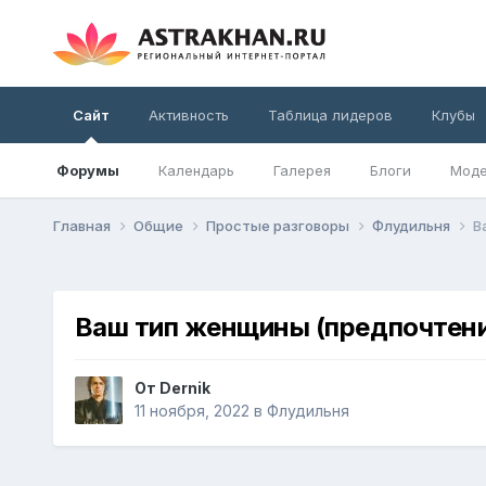
Сайт
Активность
Таблица лидеров
Клубы
Форумы
Календарь
Галерея
Блоги
Моде
Главная
Общие
Простые разговоры
Флудильня
В
Ваш тип женщины (предпочтен
От
Dernik
11 ноября, 2022
в
Флудильня