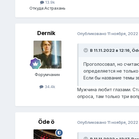
13.9k
Откуда:
Астрахань
Dernik
Опубликовано
11 ноября, 2022
В 11.11.2022 в 12:16,
Öde
Проголосовал, но счита
определяется не только
Форумчанин
Если бы название темы з
34.4k
Мужчина любит глазами. Ста
опроса, там только три воп
Öde ö
Опубликовано
11 ноября, 2022