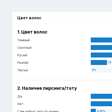
Цвет волос
1. Цвет волос
Темный
Светлый
Русый
Рыжий
Лысые
2. Наличие пирсинга/тату
Да
Нет
Сам набью тату по-пьяни