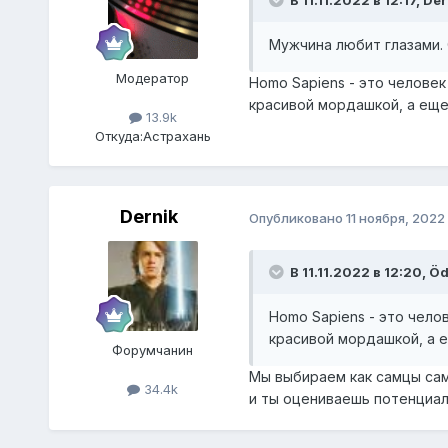
В 11.11.2022 в 12:17,
Der
Мужчина любит глазами. 
Модератор
Homo Sapiens - это человек
красивой мордашкой, а еще
13.9k
Откуда:
Астрахань
Dernik
Опубликовано
11 ноября, 2022
В 11.11.2022 в 12:20,
Öd
Homo Sapiens - это чело
красивой мордашкой, а е
Форумчанин
Мы выбираем как самцы сам
34.4k
и ты оцениваешь потенциал