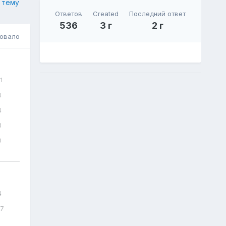
 тему
Ответов
Created
Последний ответ
536
3 г
2 г
совало
1
4
4
3
0
4
17
1