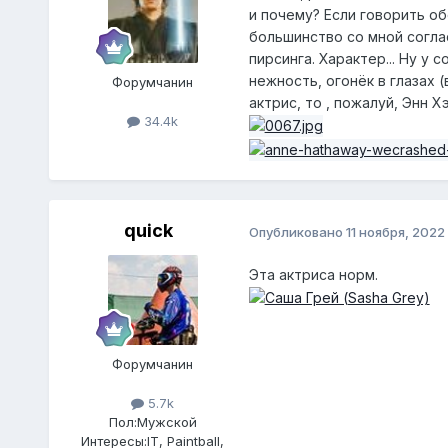
и почему? Если говорить о
большинство со мной согла
пирсинга. Характер... Ну у
нежность, огонёк в глазах (
Форумчанин
актрис, то , пожалуй, Энн Х
34.4k
quick
Опубликовано
11 ноября, 2022
Эта актриса норм.
Форумчанин
5.7k
Пол:
Мужской
Интересы:
IT, Paintball,