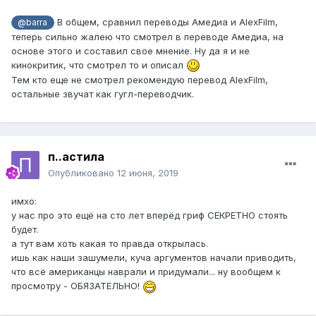
В общем, сравнил переводы Амедиа и AlexFilm,
@barra
теперь сильно жалею что смотрел в переводе Амедиа, на
основе этого и составил свое мнение. Ну да я и не
кинокритик, что смотрел то и описал
Тем кто еще не смотрел рекомендую перевод AlexFilm,
остальные звучат как гугл-переводчик.
п..астила
Опубликовано
12 июня, 2019
имхо:
у нас про это ещё на сто лет вперёд гриф СЕКРЕТНО стоять
будет.
а тут вам хоть какая то правда открылась.
ишь как наши зашумели, куча аргументов начали приводить,
что всё американцы наврали и придумали... ну вообщем к
просмотру - ОБЯЗАТЕЛЬНО!