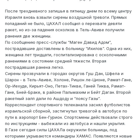
После трехдневного затишья в пятницу днем по всему центру
Израиля вновь взвыли сирены воздушной тревоги. Прямых
попаданий не было, ЦАХАЛ сообщил о перехвате девяти
ракет, но из-за падения осколков в Тель-Авиве получили
ранения две женщины.
По сообщению пресс-службы “Маген Давид Адом”,
пострадавшие доставлены в больницу “Ихилов”. Одна из них,
женщина лет тридцати, госпитализирована с осколочными
ранениями в состоянии средней тяжести. Вторая
пострадавшая ранена легко.
Сирены прозвучали в городах округов Гуш Дан, Шфела и
Шарон - в Тель-Авиве, Холоне, Ришон ле-Ционе, Рамат-Гане,
Ор-Иехуде, Кирьят-Оно, Петах-Тикве, Ганей Тиква, Рамат-
Гане, Бней-Браке, в районе Пальмахим и Бейт Даган. Второй
ракетный залп дали по Ашдоду и “поясу Газы”.
Корреспондент спортивного телеканала заснял футболистов
израильской сборной, застигнутых тревогой в автобусе по
пути в аэропорт Бен-Гурион. Спортсмены действовали строго
по инструкциям - выбежали из автобуса и нашли укрытия.
В Газе сегодня силы ЦАХАЛа окружили больницы, под
которыми укрываются командиры ХАМАС. Появляются новые