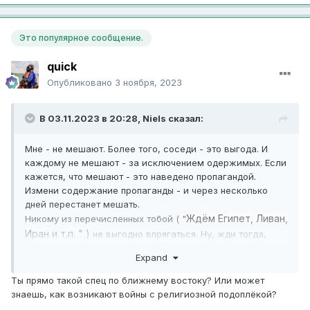
Это популярное сообщение.
quick
Опубликовано
3 ноября, 2023
В 03.11.2023 в 20:28,
Niels
сказал:
Мне - не мешают. Более того, соседи - это выгода. И
каждому не мешают - за исключением одержимых. Если
кажется, что мешают - это наведено пропагандой.
Измени содержание пропаганды - и через несколько
дней перестанет мешать.
Ждём Египет, Ливан,
Никому из перечисленных тобой ( "
Иран и т.п. " )
не выгодно впрягаться. Ну, жди тогда,
если так не считаешь...
Expand
Ты прямо такой спец по ближнему востоку? Или может
знаешь, как возникают войны с религиозной подоплёкой?