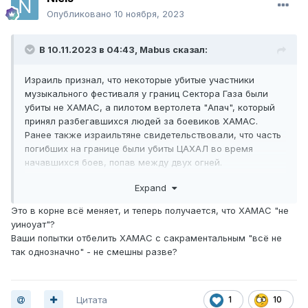
Опубликовано
10 ноября, 2023
В 10.11.2023 в 04:43,
Mabus
сказал:
Израиль признал, что некоторые убитые участники
музыкального фестиваля у границ Сектора Газа были
убиты не ХАМАС, а пилотом вертолета "Апач", который
принял разбегавшихся людей за боевиков ХАМАС.
Ранее также израильтяне свидетельствовали, что часть
погибших на границе были убиты ЦАХАЛ во время
начавшихся боев, попав между двух огней.
https://t.me/boris_rozhin/103419
Expand
Это в корне всё меняет, и теперь получается, что ХАМАС "не
уиноуат"?
Ваши попытки отбелить ХАМАС с сакраментальным "всё не
так однозначно" - не смешны разве?
Цитата
1
10