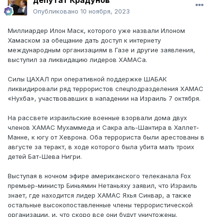
Опубликовано
10 ноября, 2023
Миллиардер Илон Маск, которого уже назвали Илоном
Хамаском за обещание дать доступ к интернету
международным организациям в Газе и другие заявления,
выступил за ликвидацию лидеров ХАМАСа.
Силы ЦАХАЛ при оперативной поддержке ШАБАК
ликвидировали ряд террористов спецподразделения ХАМАС
«Нухба», участвовавших в нападении на Израиль 7 октября.
На рассвете израильские военные взорвали дома двух
членов ХАМАС Мухаммеда и Сакра аль-Шантира в Халлет-
Манне, к югу от Хеврона. Оба террориста были арестованы в
августе за теракт, в ходе которого была убита мать троих
детей Бат-Шева Нигри.
Выступая в ночном эфире американского телеканала Fox
премьер-министр Биньямин Нетаньяху заявил, что Израиль
знает, где находится лидер ХАМАС Яхья Синвар, а также
остальные высокопоставленные члены террористической
организации, и, что скоро все они будут уничтожены.