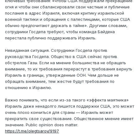
ключевых требования: «чтобы США поддержали прекращение
огня и чтобы они сбалансировали свои частные и публичные
послания в адрес Израиля, включая критику израильской
военной тактики и обращения с палестинцами, которые США
обычно предпочитают держать в тайне». Другими словами,
сотрудники Госдепа требуют, чтобы команда Байдена
перестала публично поддерживать Израиль.
Невиданная ситуация. Сотрудники Госдепа против
руководства Госдепа. Общество в США сейчас против
обстрелов Газы. Если на мнение большинства не обращать
внимание, то их требования перерастут в требования вернуть
Израиль в границы, утвержденные ООН. Чем дольше не
обращать внимание, тем жестче будут требования по
отношению к Израилю.
Важно понимать, что если из-за такого «эффекта маятника»
Израиль даже ненадолго лишится поддержки США, это может
очень плохо кончиться для страны — Израиль может
прекратить свое существование. Общественное мнение имеет
значение. Public opinion does matter.
https://t.me/olegtsarov/9197