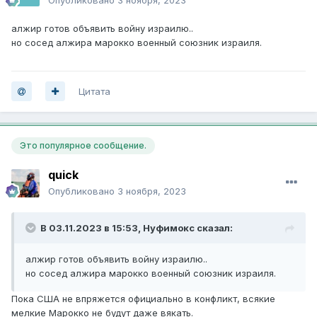
8 мин
алжир готов объявить войну израилю..
Андрей Ф., уже не надо он и так обосрался в
но сосед алжира марокко военный союзник израиля.
своем бункере пару лет молчать будет
Станислав
18 мин
Цитата
Очевидно резких телодвижений "Хезболлы"
не будет, возможно выбрана тактика брать
измором, если учитывать призыв прекратить
Это популярное сообщение.
поставки нефти.
quick
Опубликовано
3 ноября, 2023
В 03.11.2023 в 15:53,
Нуфимокс
сказал:
алжир готов объявить войну израилю..
но сосед алжира марокко военный союзник израиля.
Пока США не впряжется официально в конфликт, всякие
мелкие Марокко не будут даже вякать.