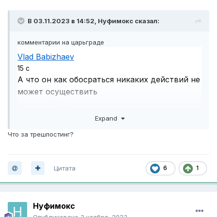
В 03.11.2023 в 14:52,
Нуфимокс
сказал:
комментарии на царьграде
Vlad Babizhaev
15 с
А что он как обосраться никаких действий не
может осуществить
Александр Н.
Expand
14 мин
Комментарий удален
Что за трешпостинг?
Андрей Ф.
13 мин
Цитата
6
1
Александр Н., надо всех насраллы собрать и
отправить туда, они очент все смелые и
незаменимые
Нуфимокс
Vlad Babizhaev
Опубликовано
3 ноября, 2023