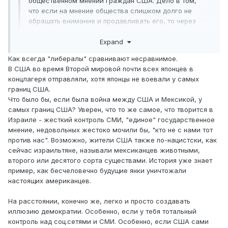
общественном мнении граждан США. Дело в том,
что если на мнение общества слишком долго не
обращать внимание и продавливать его, то через
время оно может взять свое, да еще с избытком.
Expand
Это у них там такие безобразия творятся, у нас сколько
Как всегда "либералы" сравнивают несравнимое.
гайки не закручивай, ответки не будет, ну разве что
В США во время Второй мировой почти всех японцев в
русские вымирают, но на это всем пох.
концлагеря отправляли, хотя японцы не воевали у самых
границ США.
Что было бы, если была война между США и Мексикой, у
самых границ США? Уверен, что то же самое, что творится в
Израиле - жесткий контроль СМИ, "единое" государственное
мнение, недовольных жестоко мочили бы, "кто не с нами тот
против нас". Возможно, жители США также по-нацистски, как
сейчас израильтяне, называли мексиканцев животными,
второго или десятого сорта существами. История уже знает
пример, как бесчеловечно будущие янки уничтожали
настоящих американцев.
На расстоянии, конечно же, легко и просто создавать
иллюзию демократии. Особенно, если у тебя тотальный
контроль над соц.сетями и СМИ. Особенно, если США сами