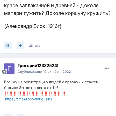
красе заплаканной и древней.- Доколе
матери тужить? Доколе коршуну кружить?
(Александр Блок. 1916г)
Цитата
Григорий123325241
Опубликовано
19 октября, 2022
Возьму на регистрацию людей с правами и стажем
больше 3-х лет оплата от 1к!!!
‼️
‼️
‼️
‼️
‼️
‼️
‼️
‼️
‼️
‼️
‼️
‼️
‼️
‼️
https://t.me/Abovamugusins