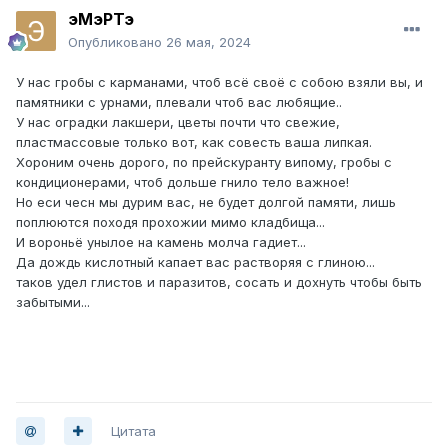
эМэРТэ
Опубликовано
26 мая, 2024
У нас гробы с карманами, чтоб всё своё с собою взяли вы, и
памятники с урнами, плевали чтоб вас любящие..
У нас оградки лакшери, цветы почти что свежие,
пластмассовые только вот, как совесть ваша липкая.
Хороним очень дорого, по прейскуранту випому, гробы с
кондиционерами, чтоб дольше гнило тело важное!
Но еси чесн мы дурим вас, не будет долгой памяти, лишь
поплюются походя прохожии мимо кладбища...
И вороньё унылое на камень
молча гадиет...
Да дождь кислотный капает вас растворяя с глиною...
таков удел глистов и паразитов, сосать и дохнуть чтобы быть
забытыми...
Цитата