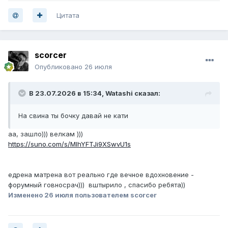
Цитата
scorcer
Опубликовано
26 июля
В 23.07.2026 в 15:34,
Watashi
сказал:
На свина ты бочку давай не кати
аа, зашло))) велкам )))
https://suno.com/s/MIhYFTJi9XSwvU1s
едрена матрена вот реально где вечное вдохновение -
форумный говносрач))) вштырило , спасибо ребята))
Изменено
26 июля
пользователем scorcer