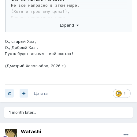
Не все напрасно в этом мире,

(Хотя и грош ему цена!),

Покуда существуют гири

И виден уровень говна!
Expand
(Александр Галич. 1974 г.)
О., старый Хаз ,
О., Добрый Хаз ,
Пусть будет вечным твой экстаз !
(Дмитрий Хазолюбов, 2026 г.)
Цитата
1
1 month later...
Watashi