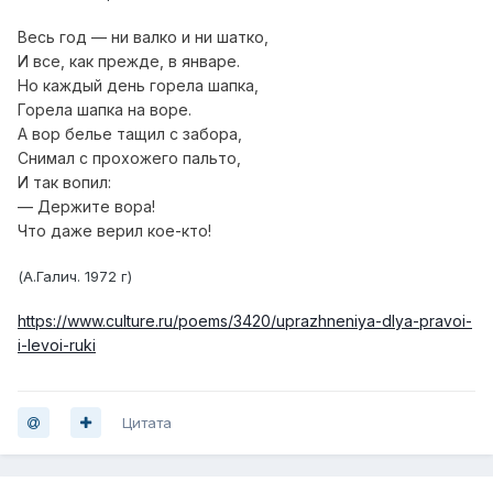
Весь год — ни валко и ни шатко,
И все, как прежде, в январе.
Но каждый день горела шапка,
Горела шапка на воре.
А вор белье тащил с забора,
Снимал с прохожего пальто,
И так вопил:
— Держите вора!
Что даже верил кое-кто!
(А.Галич. 1972 г)
https://www.culture.ru/poems/3420/uprazhneniya-dlya-pravoi-
i-levoi-ruki
Цитата