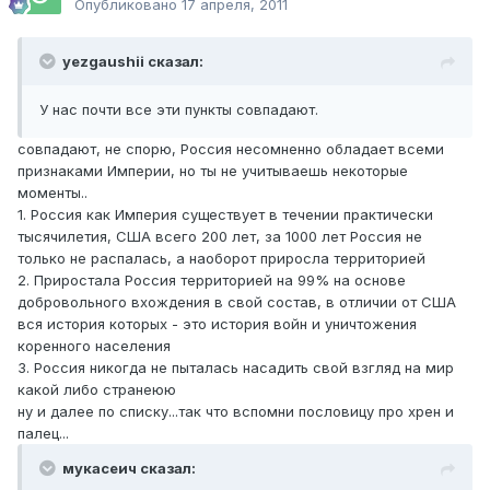
Опубликовано
17 апреля, 2011
yezgaushii сказал:
У нас почти все эти пункты совпадают.
совпадают, не спорю, Россия несомненно обладает всеми
признаками Империи, но ты не учитываешь некоторые
моменты..
1. Россия как Империя существует в течении практически
тысячилетия, США всего 200 лет, за 1000 лет Россия не
только не распалась, а наоборот приросла территорией
2. Приростала Россия территорией на 99% на основе
добровольного вхождения в свой состав, в отличии от США
вся история которых - это история войн и уничтожения
коренного населения
3. Россия никогда не пыталась насадить свой взгляд на мир
какой либо странеюю
ну и далее по списку...так что вспомни пословицу про хрен и
палец...
мукасеич сказал: