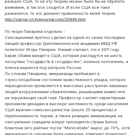
развале США, то на эту теорию можно было бы не обратить
внимание, а так все сходится. И если США все-таки
развалится, то это докажет правильность моей теории.
http://sanya-ch.livejournal.com/20946.html
По теори Панарина отдельно -
Сенсационный прогноз сделал на одной из своих последних
лекций профессор Дипломатической академии МИД РФ
политолог Игорь Панарин. Ученый считает, что к 2011 году
Барак Обама введет в США, которые распадутся на шесть
лоскутных "государств в государстве", военное положение, а
Аляска вернется под контроль России.
По словам Панарина, американцы пребывают в
стрессоподобном состоянии нравственного упадка, которое
периодически проявляется в массовых расстрелах невинных
людей вооруженными обывателями, решившими выместить
на окружающих свой гнев. Профессор считает характерным
признаком декаданса высокую численность среди населения
США мужчин-гомосексуалистов (около 25 процентов) и
переполненность тюрем, а также реакцию американцев на
сексуальные скандалы вокруг президента страны Билла
Клинтона (его рейтинг после "MonicaGate" вырос до 70%, хотя
аморальность ситуации была очевидна, отмечает политолог).