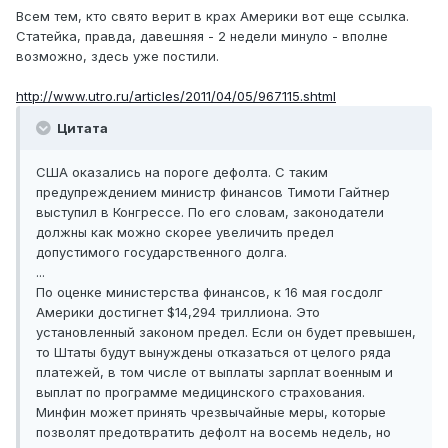
Всем тем, кто свято верит в крах Америки вот еще ссылка.
Статейка, правда, давешняя - 2 недели минуло - вполне
возможно, здесь уже постили.
http://www.utro.ru/articles/2011/04/05/967115.shtml
Цитата
США оказались на пороге дефолта. С таким
предупреждением министр финансов Тимоти Гайтнер
выступил в Конгрессе. По его словам, законодатели
должны как можно скорее увеличить предел
допустимого государственного долга.
...
По оценке министерства финансов, к 16 мая госдолг
Америки достигнет $14,294 триллиона. Это
установленный законом предел. Если он будет превышен,
то Штаты будут вынуждены отказаться от целого ряда
платежей, в том числе от выплаты зарплат военным и
выплат по программе медицинского страхования.
Минфин может принять чрезвычайные меры, которые
позволят предотвратить дефолт на восемь недель, но