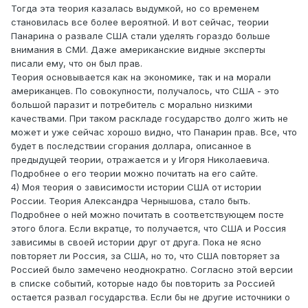
Тогда эта теория казалась выдумкой, но со временем
становилась все более вероятной. И вот сейчас, теории
Панарина о развале США стали уделять гораздо больше
внимания в СМИ. Даже американские видные эксперты
писали ему, что он был прав.
Теория основывается как на экономике, так и на морали
американцев. По совокупности, получалось, что США - это
большой паразит и потребитель с морально низкими
качествами. При таком раскладе государство долго жить не
может и уже сейчас хорошо видно, что Панарин прав. Все, что
будет в последствии сгорания доллара, описанное в
предыдущей теории, отражается и у Игоря Николаевича.
Подробнее о его теории можно почитать на его сайте.
4) Моя теория о зависимости истории США от истории
России. Теория Александра Чернышова, стало быть.
Подробнее о ней можно почитать в соответствующем посте
этого блога. Если вкратце, то получается, что США и Россия
зависимы в своей истории друг от друга. Пока не ясно
повторяет ли Россия, за США, но то, что США повторяет за
Россией было замечено неоднократно. Согласно этой версии
в списке событий, которые надо бы повторить за Россией
остается развал государства. Если бы не другие источники о