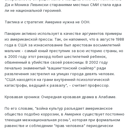
Да и Моника Левински стараниями местных СМИ стала едва
ли не национальной героиней.
Тактика и стратегия: Америке нужна не ООН.
Панарин активно использует в качестве аргументов примеры
из американской прессы. Так, он напомнил, что в августе 1988
года в США за изнасилование был арестован восьмилетний
мальчик - самый юный преступник за всю историю страны, но
в 2000 году этот рекорд побил шестилетний ребенок,
обвиненный в убийстве своей ровесницы. В 2002 году
печально знаменитый "вашингтонский снайпер" ради
развлечения застрелил на улицах города девять человек.
"США находятся на грани внутренней психологической
катастрофы, ведущей к развалу", - считает профессор.
Кровавая хроника: Очередная кровавая драма в Алабаме.
По его словам, "война культур разъедает американское
общество подобно коррозии, в Америке существует постоянно
тлеющая межнациональная рознь", которая при формальном
равенстве и соблюдении "прав человека" периодически