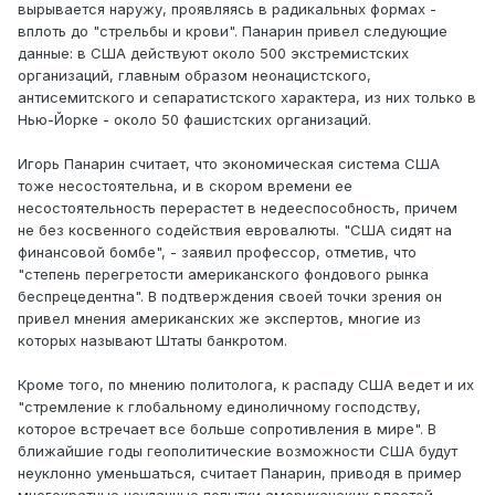
вырывается наружу, проявляясь в радикальных формах -
вплоть до "стрельбы и крови". Панарин привел следующие
данные: в США действуют около 500 экстремистских
организаций, главным образом неонацистского,
антисемитского и сепаратистского характера, из них только в
Нью-Йорке - около 50 фашистских организаций.
Игорь Панарин считает, что экономическая система США
тоже несостоятельна, и в скором времени ее
несостоятельность перерастет в недееспособность, причем
не без косвенного содействия евровалюты. "США сидят на
финансовой бомбе", - заявил профессор, отметив, что
"степень перегретости американского фондового рынка
беспрецедентна". В подтверждения своей точки зрения он
привел мнения американских же экспертов, многие из
которых называют Штаты банкротом.
Кроме того, по мнению политолога, к распаду США ведет и их
"стремление к глобальному единоличному господству,
которое встречает все больше сопротивления в мире". В
ближайшие годы геополитические возможности США будут
неуклонно уменьшаться, считает Панарин, приводя в пример
многократные неудачные попытки американских властей