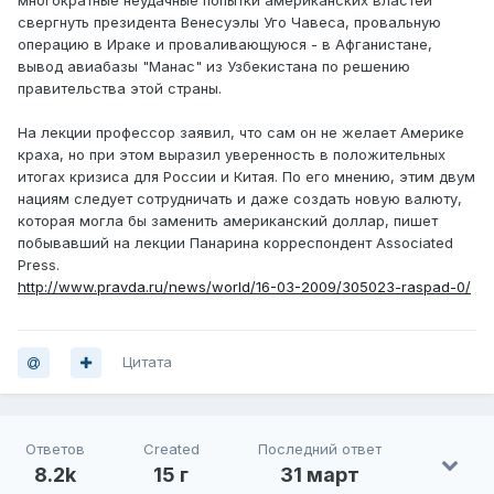
свергнуть президента Венесуэлы Уго Чавеса, провальную
операцию в Ираке и проваливающуюся - в Афганистане,
вывод авиабазы "Манас" из Узбекистана по решению
правительства этой страны.
На лекции профессор заявил, что сам он не желает Америке
краха, но при этом выразил уверенность в положительных
итогах кризиса для России и Китая. По его мнению, этим двум
нациям следует сотрудничать и даже создать новую валюту,
которая могла бы заменить американский доллар, пишет
побывавший на лекции Панарина корреспондент Associated
Press.
http://www.pravda.ru/news/world/16-03-2009/305023-raspad-0/
Цитата
Ответов
Created
Последний ответ
8.2k
15 г
31 март