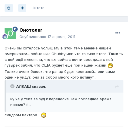
Цитата
Онотолег
Опубликовано
17 апреля, 2011
Очень бы хотелось услышать в этой теме мнение нашей
американки... забыл ник..Chubby или что то типа этого..
Таис
ты
с ней ещё выясняла, что вы сейчас почти соседи...я с ней
пузырёк забил, что США рухнет ещё при нашей жизни
Только очень боюсь, что рапад будет кровавый... они сами
одни не уйдут, они за собой много кого потянут...
АЛКАШ сказал:
ну чё у тебя за зуд к переноске Тем последнее время
возник? ё...
синдром вахтёра...