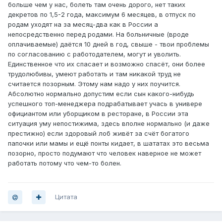
больше чем у нас, болеть там очень дорого, нет таких
декретов по 1,5-2 года, максимум 6 месяцев, в отпуск по
родам уходят на за месяц-два как в России а
непосредственно перед родами. На больничные (вроде
оплачиваемые) даётся 10 дней в год, свыше - твои проблемы
по согласованию с работодателем, могут и уволить.
Единственное что их спасает и возможно спасёт, они более
трудолюбивы, умеют работать и там никакой труд не
считается позорным. Этому нам надо у них поучится.
Абсолютно нормально допустим если сын какого-нибудь
успешного топ-менеджера подрабатывает учась в универе
официантом или уборщиком в ресторане, в России эта
ситуация уму непостижима, здесь вполне нормально (и даже
престижно) если здоровый лоб живёт за счёт богатого
папочки или мамы и ещё понты кидает, в шататах это весьма
позорно, просто подумают что человек наверное не может
работать потому что чем-то болен.
Цитата