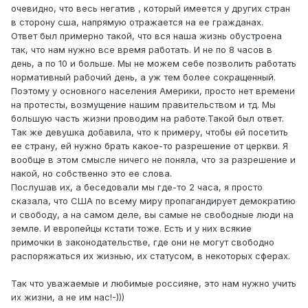
очевидно, что весь негатив , который имеется у других стран
в сторону сша, напрямую отражается на ее гражданах.
Ответ был примерно такой, что вся наша жизнь обустроена
так, что нам нужно все время работать. И не по 8 часов в
день, а по 10 и больше. Мы не можем себе позволить работать
нормативный рабочий день, а уж тем более сокращенный.
Поэтому у основного населения Америки, просто нет времени
на протесты, возмущение нашим правительством и тд. Мы
большую часть жизни проводим на работе.Такой был ответ.
Так же девушка добавила, что к примеру, чтобы ей посетить
ее страну, ей нужно брать какое-то разрешение от церкви. Я
вообще в этом смысле ничего не поняла, что за разрешение и
накой, но собственно это ее слова.
Послушав их, а беседовали мы где-то 2 часа, я просто
сказала, что США по всему миру пропагандирует демократию
и свободу, а на самом деле, вы самые не свободные люди на
земле. И европейцы кстати тоже. Есть и у них всякие
примочки в законодательстве, где они не могут свободно
распоряжаться их жизнью, их статусом, в некоторых сферах.
Так что уважаемые и любимые россияне, это нам нужно учить
их жизни, а не им нас!-)))