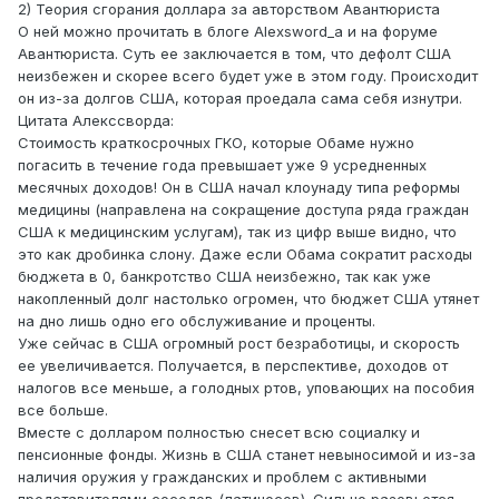
2) Теория сгорания доллара за авторством Авантюриста
О ней можно прочитать в блоге Alexsword_а и на форуме
Авантюриста. Суть ее заключается в том, что дефолт США
неизбежен и скорее всего будет уже в этом году. Происходит
он из-за долгов США, которая проедала сама себя изнутри.
Цитата Алекссворда:
Стоимость краткосрочных ГКО, которые Обаме нужно
погасить в течение года превышает уже 9 усредненных
месячных доходов! Он в США начал клоунаду типа реформы
медицины (направлена на сокращение доступа ряда граждан
США к медицинским услугам), так из цифр выше видно, что
это как дробинка слону. Даже если Обама сократит расходы
бюджета в 0, банкротство США неизбежно, так как уже
накопленный долг настолько огромен, что бюджет США утянет
на дно лишь одно его обслуживание и проценты.
Уже сейчас в США огромный рост безработицы, и скорость
ее увеличивается. Получается, в перспективе, доходов от
налогов все меньше, а голодных ртов, уповающих на пособия
все больше.
Вместе с долларом полностью снесет всю социалку и
пенсионные фонды. Жизнь в США станет невыносимой и из-за
наличия оружия у гражданских и проблем с активными
представителями соседов (латиносов). Сильно разовьется