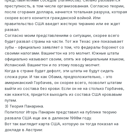
преступность, в том числе организованная. Согласно теории,
после сгорания доллара, начнется тотальная разруха, которая
скорее всего кончится гражданской войной. Или
правительство США введет жесткую тиранию или ее ждет
развал.
Согласно моим представлениям о ситуации, скорее всего
будет развал страны на части. Тот же Техас уже показывает
зубы - официально заявляет о том, что федералы борзеют со
своими налогами. Вашингтон на это молчит. Южные штаты
официально называют своим, опять же официальным языком,
Испанский. Вашингтон и по этому поводу молчит.
Когда в стране будет дефолт, эти штаты не будут сидеть
сложа руки. И так как Обама, предположительно, - это
американский Горбачев, он скорее всего, позволит штатам
выйти из состава без крови. Если он не на столько Горбачев,
как кажется, придется выходить из состава США кровавым
путем.
3) Теория Панарина.
Политолог Игорь Панарин представил на публике теорию
развала США еще аж в далеком 1998м году.
Вот так выглядит карта США, которую он тогда показал на
докладе в Австрии: