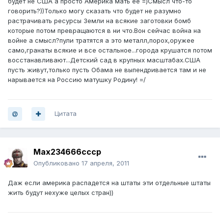
будет не США а просто Америка мать её =)Смысл что-то
говорить?))Только могу сказать что будет не разумно
растрачивать ресурсы Земли на всякие заготовки бомб
которые потом превращаются в ни что.Вон сейчас война на
войне а смысл?пули тратятся а это металл,порох,оружее
само,гранаты всякие и все остальное...города крушатся потом
восстанавливают...Детский сад в крупных масштабах.США
пусть живут,только пусть Обама не выпендривается там и не
нарывается на Россию матушку Родину! =/
Цитата
Max234666cccp
Опубликовано
17 апреля, 2011
Даж если америка распадется на штаты эти отдельные штаты
жить будут нехуже целых стран))