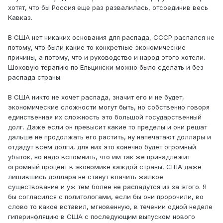
хотят, что бы Россия еще раз развалилась, отсоединив весь
Кавказ.
В США нет никаких основания для распада, СССР распался не
потому, что были какие то конкретные экономические
причины, а потому, что и руководство и народ этого хотели.
Шоковую терапию по Ельцински можно было сделать и без
распада страны.
В США никто не хочет распада, значит его и не будет,
экономические сложности могут быть, но собственно говоря
единственная их сложность это большой государственный
долг. Даже если он превысит какие то пределы и они решат
дальше не продолжать его растить, ну напечатают доллары и
отдадут всем долги, для них это конечно будет огромный
убыток, но надо вспомнить, что им так же принадлежит
огромный процент в экономике каждой страны, США даже
лишившись доллара не станут влачить жалкое
существование и уж тем более не распадутся из за этого. Я
бы согласился с политологами, если бы они пророчили, во
слово то какое вставил, мгновенную, в течении одной неделе
гиперинфляцию в США с последующим выпуском нового