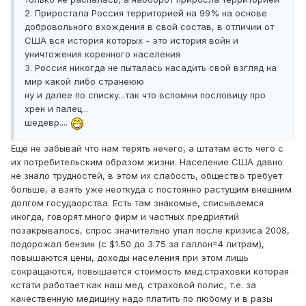
2. Приростала Россия территорией на 99% на основе
добровольного вхождения в свой состав, в отличии от
США вся история которых - это история войн и
уничтожения коренного населения
3. Россия никогда не пыталась насадить свой взгляд на
мир какой либо странеюю
ну и далее по списку...так что вспомни пословицу про
хрен и палец...
шедевр....
Ещё не забывай что нам терять нечего, а штатам есть чего с
их потребительским образом жизни. Население США давно
не знало трудностей, в этом их слабость, общество требует
больше, а взять уже неоткуда с постоянно растущим внешним
долгом госудаорства. Есть там знакомые, списываемся
иногда, говорят много фирм и частных предриятий
позакрывалось, спрос значительно упал после кризиса 2008,
подорожал бензин (с $1.50 до 3.75 за галлон=4 литрам),
повышаются цены, доходы населения при этом лишь
сокращаются, повышается стоимость мед.страховки которая
кстати работает как наш мед. страховой полис, т.е. за
качественную медицину надо платить по любому и в разы