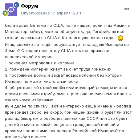
Форум
Опубликовано
17 апреля, 2011
была вроде бы тема по США, но не нашёл, если г-да Админ и
Модератор найдут, можно объединить, да, Гргорий, ты всё
готовишь ссылки по США в Каталоге уже около года...
Итак, сколько лет ещё просуществует последняя Империя на
Земле? Согласитесь, что у США есть все признаки
классической Империи -
1. основная метрополия и колонии
2. граждане Империи живут за счёт труда приезжих
3. постоянные войны и захват новых колоний без которых
Империя не может чисто физически
4. общественный строй якобы имитирующий демократию со
всеми внешними атрибутами, а реально несменяемая власть
узкого круга избранных
ну и далее по списку... вот и интересно ваше мнение - распад
произойдёт скоро, не скоро, при нашей жизни и будет ли этот
распад быстрым и безболезненным как СССР или это будет
долгий и мучительный процесс с гражданской войной и
прочими прелестями как распад Российской Империи? вот
что надыбал в инете...