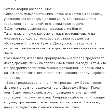
Четыре теории развала США
Накопилось четыре источника, которые я хотел бы показать,
указывающих на скорый развал США. Три теории и одно
предсказание, - в какой-то степени тоже теория.
1) Для начала, заметка про предсказание Ванги:
Такая важная тема, как смена главы претендующего на
мировое господство государства, стала предметом
обсуждения блогеров Рунета. Дискуссия, правда, идёт в
несколько необычном ключе: в центре внимания пророчества
Ванги.
Оказывается, известная прорицательница успела предсказать
исход президентских выборов США в 2008-ом году. О том, что
же предрекла провидица, мнения расходятся, но едины они в
одном: совершенно точно, что Ванга назвала победу "черного"
человека.
- Ванга предсказывала, что 44-м президентом Соединённых
Штатов (то есть, следующим после Джорджа Буша - Прим.
ред.) будет чернокожий, и этот президент станет для неё
последним, потому что потом Америка замёрзнет или попадет
в пучину крупнейшего экономического кризиса. Возможно,
даже распадется на южные и северные штаты.