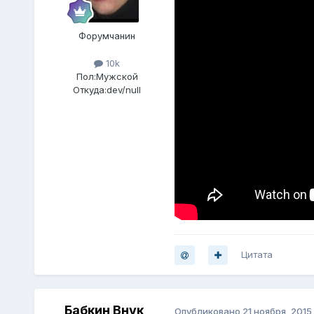
Форумчанин
10k
Пол:
Мужской
Откуда:
dev/null
Цитата
Бабкин Внук
Опубликовано
21 ноября, 2015