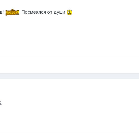
в.!
Посмеялся от души
g