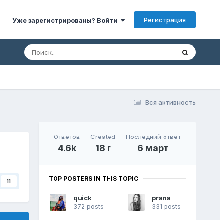
Регистрация
Уже зарегистрированы? Войти
Вся активность
Ответов
Created
Последний ответ
4.6k
18 г
6 март
TOP POSTERS IN THIS TOPIC
11
quick
prana
372 posts
331 posts