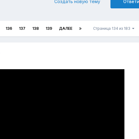
Создать новую тему
Ответ
136
137
138
139
ДАЛЕЕ
Страница 134 из 183
5