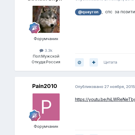
, спс за позити
@queyron
Форумчанин
3.3k
Пол:
Мужской
Откуда:
Россия
Цитата
Pain2010
Опубликовано
27 ноября, 2015
https://youtu.be/hiLWReNeTb
Форумчанин