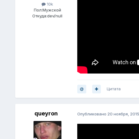
10k
Пол:
Мужской
Откуда:
dev/null
Цитата
queyron
Опубликовано
20 ноября, 201