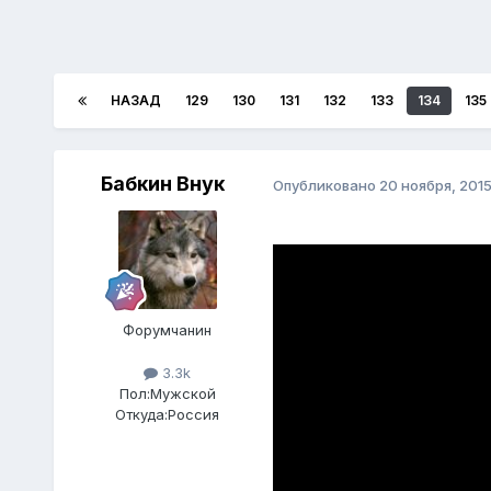
НАЗАД
129
130
131
132
133
134
135
Бабкин Внук
Опубликовано
20 ноября, 201
Форумчанин
3.3k
Пол:
Мужской
Откуда:
Россия