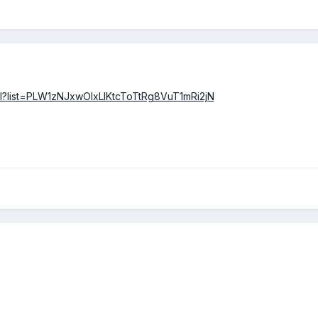
I?list=PLW1zNJxwOIxLIKtcToTtRg8VuT1mRi2jN