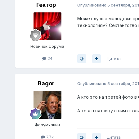
Гектор
Опубликовано
5 сентября, 20
Может лучше молодежь приу
технологиям? Сектантство 
Новичок форума
24
Цитата
Bagor
Опубликовано
5 сентября, 20
А кто это на третей фото в
А то я в пятницу с ним стол
Форумчанин
7.7k
Цитата