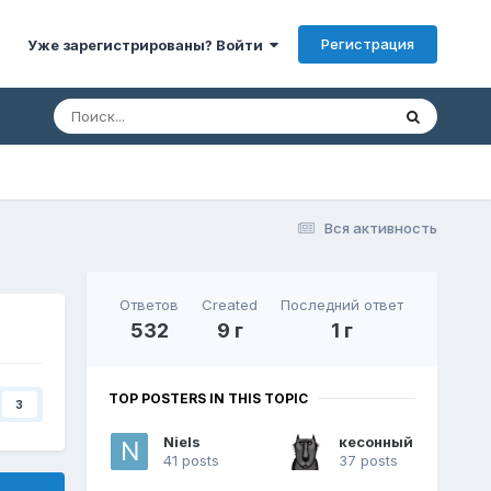
Регистрация
Уже зарегистрированы? Войти
Вся активность
Ответов
Created
Последний ответ
532
9 г
1 г
TOP POSTERS IN THIS TOPIC
3
Niels
кесонный
41 posts
37 posts