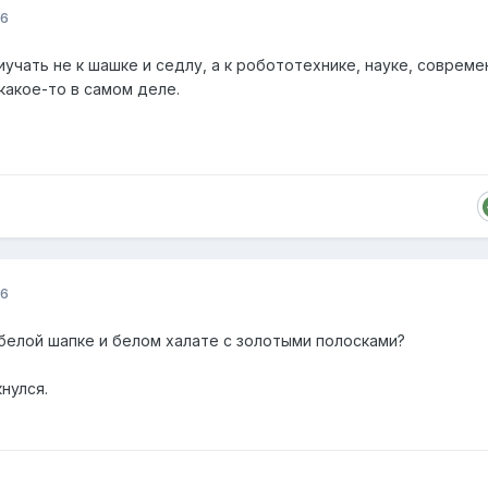
16
чать не к шашке и седлу, а к робототехнике, науке, соврем
какое-то в самом деле.
16
 белой шапке и белом халате с золотыми полосками?
кнулся.