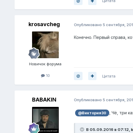
Цитата
krosavcheg
Опубликовано
5 сентября, 20
Конечно. Первый справа, ко
Новичок форума
10
Цитата
BABAKIN
Опубликовано
5 сентября, 20
, Чё, три к
@Виктория30
В 05.09.2016 в 07:12, 