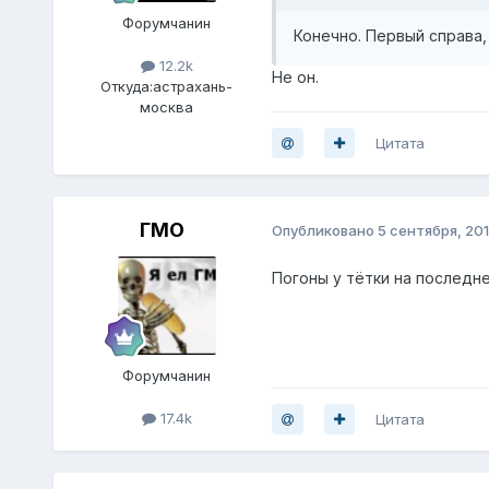
Форумчанин
Конечно. Первый справа,
12.2k
Не он.
Откуда:
астрахань-
москва
Цитата
ГМО
Опубликовано
5 сентября, 20
Погоны у тётки на последн
Форумчанин
17.4k
Цитата