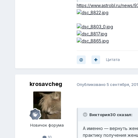
https://www.astrobl.ru/news/
Цитата
krosavcheg
Опубликовано
5 сентября, 20
Виктория30 сказал:
Новичок форума
А именно — вернуть жен
практику получения женщ
10