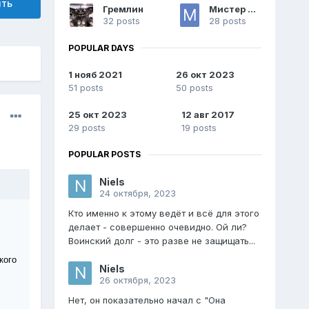
ить
Гремлин
Мистер Хрюк
32 posts
28 posts
POPULAR DAYS
1 нояб 2021
26 окт 2023
51 posts
50 posts
25 окт 2023
12 авг 2017
29 posts
19 posts
POPULAR POSTS
Niels
24 октября, 2023
Кто именно к этому ведёт и всё для этого
делает - совершенно очевидно. Ой ли?
Воинский долг - это разве не защищать...
кого
Niels
26 октября, 2023
Нет, он показательно начал с "Она