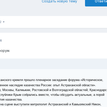
Создать новую тему
Ответ
22
16
форум.
ханского кремля прошло пленарное заседание форума «Историческое,
енное наследие казачества России: опыт Астраханской области».
, Москвы, Калмыкии, Ростовской и Волгоградской областей, Краснодарс
спублики Крым собрались вместе, чтобы обсудить актуальные, а порой
тия казачества.
на сцене выступили митрополит Астраханский и Камызякский Никон,