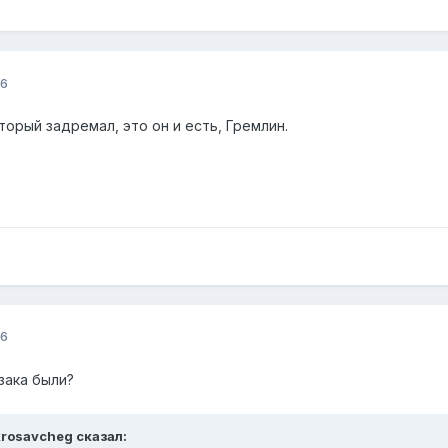
16
торый задремал, это он и есть, Гремлин.
16
азака были?
krosavcheg сказал: