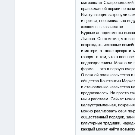
митрополит Ставропольский 
православной церкви по вза
Выступающие затронули сам
и церкви, неофициально вед
женщины в казачестве.
Бурные аплодисменты вызвал
Лысова. Он отметил, что вос
возрождать исконные семейн
и матери, а также прекрати
говорят о том, что в военно
подразделением. Можно ли 
форма — это в первую очере
О важной роли казачества в
общества Константин Маркел
и становлению казачества н
продолжалось. Но просто так
мы и работаем. Сейчас можно
целеустремленная, искренняя
можно реализовать себя по-
общественный порядок, зани
культурные традиции, народ
каждый может найти возможн