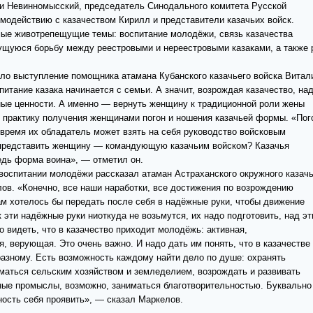
и Невинномысский, председатель Синодального комитета Русской
имодействию с казачеством Кирилл и представители казачьих войск.
ые животрепещущие темы: воспитание молодёжи, связь казачества
ущуюся борьбу между реестровыми и нереестровыми казаками, а также 
о выступление помощника атамана Кубанского казачьего войска Витал
питание казака начинается с семьи. А значит, возрождая казачество, на
ые ценности. А именно — вернуть женщину к традиционной роли жены
ть практику получения женщинами погон и ношения казачьей формы. «Пог
е время их обладатель может взять на себя руководство войсковым
представить женщину — командующую казачьим войском? Казачья
дь форма воина», — отметил он.
 воспитании молодёжи рассказал атаман Астраханского окружного казачь
ов. «Конечно, все наши наработки, все достижения по возрождению
ам хотелось бы передать после себя в надёжные руки, чтобы движение
 эти надёжные руки ниоткуда не возьмутся, их надо подготовить, над э
 видеть, что в казачество приходит молодёжь: активная,
, верующая. Это очень важно. И надо дать им понять, что в казачестве
разному. Есть возможность каждому найти дело по душе: охранять
маться сельским хозяйством и земледелием, возрождать и развивать
ные промыслы, возможно, заниматься благотворительностью. Буквально
ость себя проявить», — сказал Маркелов.