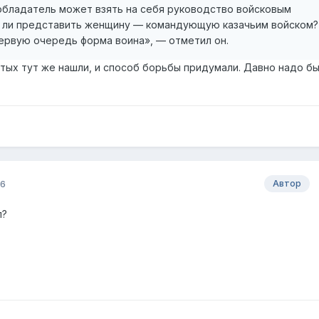
 обладатель может взять на себя руководство войсковым
 ли представить женщину — командующую казачьим войском?
первую очередь форма воина», — отметил он.
атых тут же нашли, и способ борьбы придумали. Давно надо б
16
Автор
л?