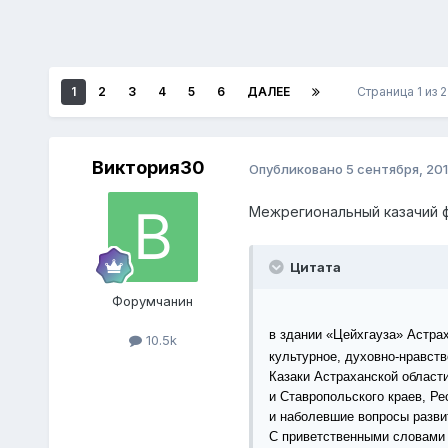
1
2
3
4
5
6
ДАЛЕЕ
Страница 1 из 
Виктория30
Опубликовано
5 сентября, 20
Межрегиональный казачий 
Цитата
Форумчанин
в здании «Цейхгауза» Астра
10.5k
культурное, духовно-нравств
Казаки Астраханской области
и Ставропольского краев, Ре
и наболевшие вопросы разви
С приветственными словами 