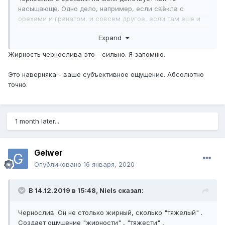
насыщающе. Одно дело, например, если свёкла с
орехами и гранатом, и совсем другое, если там еще и
чернослив
Expand
Жирность чернослива это - сильно. Я запомню.
Это наверняка - ваше субъективное ощущение. Абсолютно
точно.
1 month later...
Gelwer
Опубликовано
16 января, 2020
В 14.12.2019 в 15:48,
Niels
сказал:
Чернослив. Он не столько жирный, сколько "тяжелый" .
Создает ощущение "жирности" , "тяжести" ,