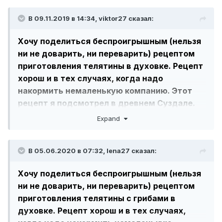
В 09.11.2019 в 14:34,
viktor27
сказал:
Хочу поделиться беспроигрышным (нельзя
ни не доварить, ни переварить) рецептом
приготовления телятины в духовке. Рецепт
хорош и в тех случаях, когда надо
накормить немаленькую компанию. Этот
рецепт я подсмотрел в древнем Суздале.
Телятину очищаем от жилок и нарезаем на
Expand
порционные куски (по количеству гостей),
обваливаем в муке (удобно мясо положить
В 05.06.2020 в 07:32,
lena27
сказал:
в полиэтиленовый пакет засыпать мукой и
встряхнуть) и со всех сторон обжариваем в
Хочу поделиться беспроигрышным (нельзя
топленом сливочном масле. В жаропрочной
ни не доварить, ни переварить) рецептом
кастрюле обжариваем лук (лука нужно
приготовления телятины с грибами в
много) и морковь также в сливочном масле,
духовке. Рецепт хорош и в тех случаях,
закладываем мясо и белые грибы (благо