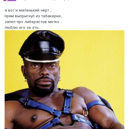
а вот и маленький чёрт ..
прям выпрыгнул из табакерки..
запел про либерастов метко ..
люблю его за это...