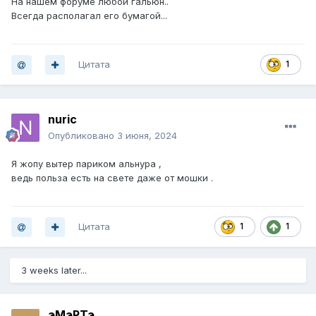
На нашем форуме любой гальюн..
Всегда располагал его бумагой...
Цитата
1
nuric
Опубликовано
3 июня, 2024
Я жопу вытер париком альнура ,
ведь польза есть на свете даже от мошки .
Цитата
1
1
3 weeks later...
эМэРТэ