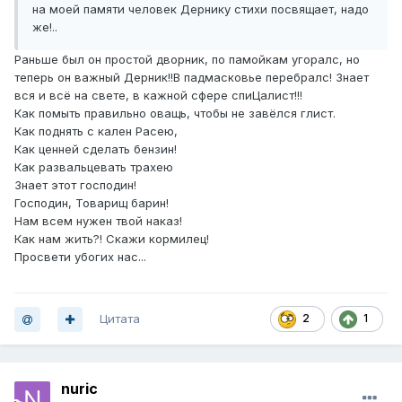
на моей памяти человек Дернику стихи посвящает, надо
же!..
Раньше был он простой дворник, по памойкам угоралс, но
теперь он важный Дерник!!В падмасковье перебралс! Знает
вся и всё на свете, в кажной сфере спиЦалист!!!
Как помыть правильно оващь, чтобы не завёлся глист.
Как поднять с кален Расею,
Как ценней сделать бензин!
Как развальцевать трахею
Знает этот господин!
Господин, Товарищ барин!
Нам всем нужен твой наказ!
Как нам жить?! Скажи кормилец!
Просвети убогих нас...
Цитата
2
1
nuric