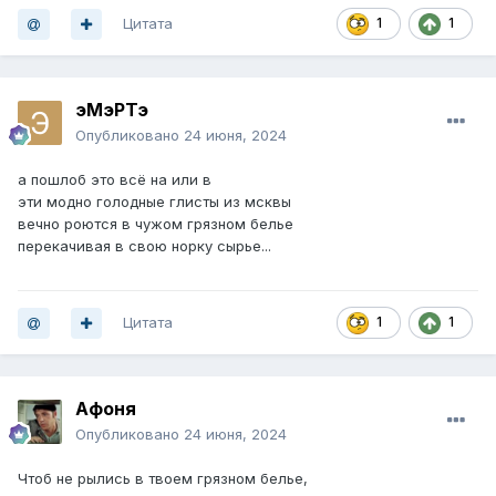
Цитата
1
1
эМэРТэ
Опубликовано
24 июня, 2024
а пошлоб это всё на или в
эти модно голодные глисты из мсквы
вечно роются в чужом грязном белье
перекачивая в свою норку сырье...
Цитата
1
1
Афоня
Опубликовано
24 июня, 2024
Чтоб не рылись в твоем грязном белье,