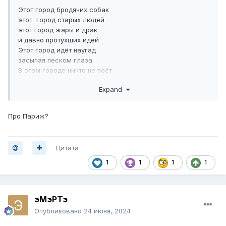
Этот город бродячих собак
этот город старых людей
этот город жары и драк
и давно протухших идей
Этот город идёт наугад
засыпая песком глаза
В этом городе никто не поёт
здесь счастливых найти нельзя....
Expand
Про Париж?
Цитата
1
1
1
1
эМэРТэ
Опубликовано
24 июня, 2024