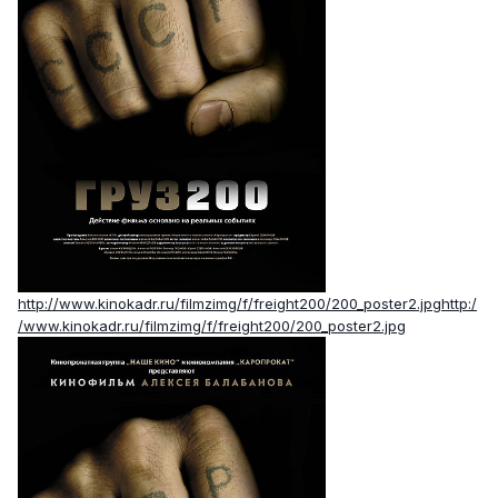
http://www.kinokadr.ru/filmzimg/f/freight200/200_poster2.jpghttp:/
/www.kinokadr.ru/filmzimg/f/freight200/200_poster2.jpg